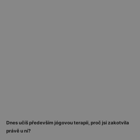
Dnes učíš především jógovou terapii, proč jsi zakotvila
právě u ní?