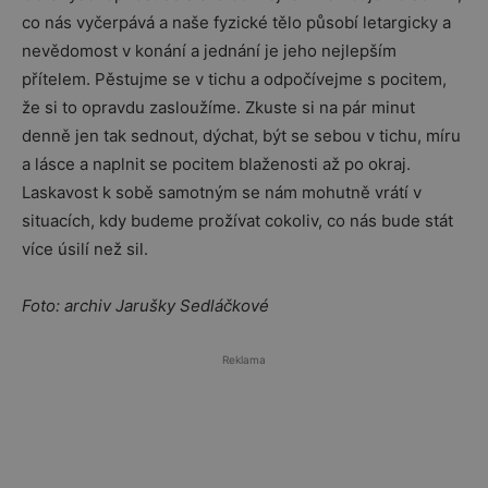
co nás vyčerpává a naše fyzické tělo působí letargicky a
nevědomost v konání a jednání je jeho nejlepším
přítelem. Pěstujme se v tichu a odpočívejme s pocitem,
že si to opravdu zasloužíme. Zkuste si na pár minut
denně jen tak sednout, dýchat, být se sebou v tichu, míru
a lásce a naplnit se pocitem blaženosti až po okraj.
Laskavost k sobě samotným se nám mohutně vrátí v
situacích, kdy budeme prožívat cokoliv, co nás bude stát
více úsilí než sil.
Foto: archiv Jarušky Sedláčkové
Reklama