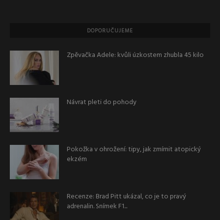
DOPORUČUJEME
Zpěvačka Adele: kvůli úzkostem zhubla 45 kilo
Návrat pleti do pohody
Pokožka v ohrožení: tipy, jak zmírnit atopický
ekzém
Recenze: Brad Pitt ukázal, co je to pravý
adrenalin. Snímek F1...