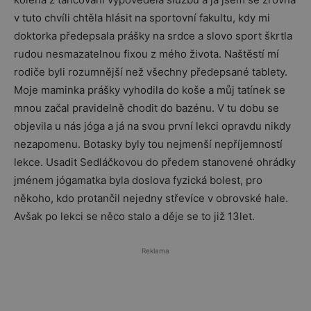
v tuto chvíli chtěla hlásit na sportovní fakultu, kdy mi
doktorka předepsala prášky na srdce a slovo sport škrtla
rudou nesmazatelnou fixou z mého života. Naštěstí mí
rodiče byli rozumnější než všechny předepsané tablety.
Moje maminka prášky vyhodila do koše a můj tatínek se
mnou začal pravidelně chodit do bazénu. V tu dobu se
objevila u nás jóga a já na svou první lekci opravdu nikdy
nezapomenu. Botasky byly tou nejmenší nepříjemností
lekce. Usadit Sedláčkovou do předem stanovené ohrádky
jménem jógamatka byla doslova fyzická bolest, pro
někoho, kdo protančil nejedny střevíce v obrovské hale.
Avšak po lekci se něco stalo a děje se to již 13let.
Reklama