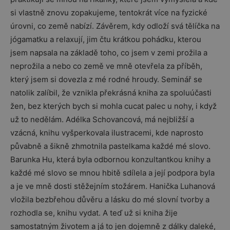
si vlastně znovu zopakujeme, tentokrát více na fyzické
úrovni, co země nabízí. Závěrem, kdy odloží svá tělíčka na
jógamatku a relaxují, jim čtu krátkou pohádku, kterou
jsem napsala na základě toho, co jsem v zemi prožila a
neprožila a nebo co země ve mně otevřela za příběh,
který jsem si dovezla z mé rodné hroudy. Seminář se
natolik zalíbil, že vznikla překrásná kniha za spoluúčasti
žen, bez kterých bych si mohla cucat palec u nohy, i když
už to nedělám. Adélka Schovancová, má nejbližší a
vzácná, knihu vyšperkovala ilustracemi, kde naprosto
půvabně a šikně zhmotnila pastelkama každé mé slovo.
Barunka Hu, která byla odbornou konzultantkou knihy a
každé mé slovo se mnou hbitě sdílela a její podpora byla
a je ve mně dosti stěžejním stožárem. Hanička Luhanová
vložila bezbřehou důvěru a lásku do mé slovní tvorby a
rozhodla se, knihu vydat. A teď už si kniha žije
samostatným životem a já to jen dojemně z dálky daleké,