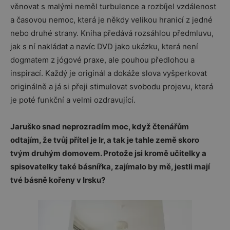
věnovat s malými neměl turbulence a rozbíjel vzdálenost
a časovou nemoc, která je někdy velikou hranicí z jedné
nebo druhé strany. Kniha předává rozsáhlou předmluvu,
jak s ní nakládat a navíc DVD jako ukázku, která není
dogmatem z jógové praxe, ale pouhou předlohou a
inspirací. Každý je originál a dokáže slova vyšperkovat
originálně a já si přeji stimulovat svobodu projevu, která
je poté funkční a velmi ozdravující.
Jaruško snad neprozradím moc, když čtenářům
odtajím, že tvůj přítel je Ir, a tak je tahle země skoro
tvým druhým domovem. Protože jsi kromě učitelky a
spisovatelky také básnířka, zajímalo by mě, jestli mají
tvé básně kořeny v Irsku?