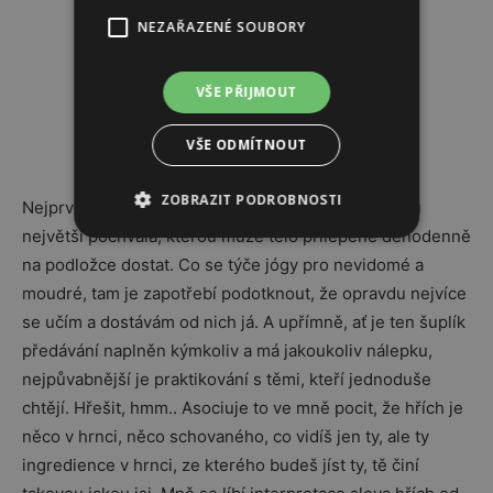
NEZAŘAZENÉ SOUBORY
VŠE PŘIJMOUT
VŠE ODMÍTNOUT
ZOBRAZIT PODROBNOSTI
Nejprve děkuji v hlubokém předklonu, to je vskutku
největší pochvala, kterou může tělo přilepené denodenně
na podložce dostat. Co se týče jógy pro nevidomé a
moudré, tam je zapotřebí podotknout, že opravdu nejvíce
se učím a dostávám od nich já. A upřímně, ať je ten šuplík
předávání naplněn kýmkoliv a má jakoukoliv nálepku,
nejpůvabnější je praktikování s těmi, kteří jednoduše
chtějí. Hřešit, hmm.. Asociuje to ve mně pocit, že hřích je
něco v hrnci, něco schovaného, co vidíš jen ty, ale ty
ingredience v hrnci, ze kterého budeš jíst ty, tě činí