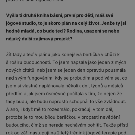
Vyšla ti druhá kniha básní, první pro děti, máš své
jógové studio, to je skoro plán na celý život. Jenže ty jsi
hodně mladá, co bude teď? Rodina, usazení se nebo
nějaký další zajímavý projekt?
Žít tady a teď v plánu jako konejšivá berlička v chůzi k
široširu budoucnosti. To jsem napsala jako jeden z mých
nových citátů, neb jsem se jeden den opravdu pousmála
nad svým fungováním, kdy se probudím a podívám se, co
jsem si vlastně naplánovala několik dní, týdnů a měsíců
předtím a jak jsem úsměvně počítala s tím, že nejen že
tady budu, ale budu naprosto schopná, to vše zvládnout.
A ano, i když mě to rozesmálo, pokračuji v tom dál,
protože je to mou bílou berličkou v propasti nevědění
budoucího, čímž se nerada nechávám pohltit. Takže přístí
rok od září nastupuji na 2 letý trénink jógové terapie pod