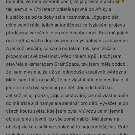
nemohli, ve mně vytvořili pocit, že já prostě musím
A
tak jsem si v 17ti letech odletěla prvně do Afriky a
klubíčko se od té doby stále rozmotává. Jógu pro děti
učím velmi ráda, jejich autentičnost ve fyzickém projevu
předávána verbálně je prostě dechberoucí. Baví mě jejich
ryzí zpětná vazba doprovázená smysluplným zacházením.
A jelikož neučím, co sama nedělám, tak jsem začala
propojovat své závislosti. Před rokem a půl, když jsem
otevřela s kamarádem GrainSpace, tak jsem měla období,
že jsem myslela, že už se jednoduše kreativně vyhřeznu.
Měla jsem tolik nápadů, že mé vlastní tělo mě nestíhalo. A
jeden z nich byl seminář pro děti Jóga do batůžku.
Jelikož miluji poezii, jógu a cestování, tak má vlastní duše
do mě trkla a já namyslela seminář pro děti. Vyvážet je do
všech koutů světa, kde jsem byla. V úvodu velmi jemně
objevujeme slovně, co vše země nabízí. Malujeme na
obličej vlajku a sdílíme společně to nejcennější, čas. Poté
praktikují se mnou na říkanky, které jsem vymyslela a kde