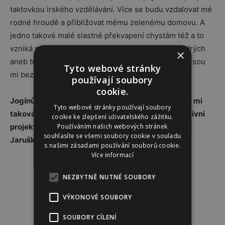
taktovkou irského vzdělávání. Více se budu vzdalovat mé
rodné hroudě a přibližovat mému zelenému domovu. A
jedno takové malé slastné překvapení chystám též a to
vzniká na přání pro mou milovanou skupinku moudrých
×
aneb těch, kteří žijí všímavě s nadhledem vhledu a jsou
Tyto webové stránky
mi bezbřehou inspirací.
používají soubory
cookie.
Jogínů, kteří to, co učí také žijí, až tak moc není, ty mi
Tyto webové stránky používají soubory
taková připadáš. Nezmínila jsem ještě tvé charitativní
cookie ke zlepšení uživatelského zážitku.
projekty s nevidomými nebo seniory… Hřeší vubec
Používáním našich webových stránek
souhlasíte se všemi soubory cookie v souladu
Jaruška?
s našimi zásadami používání souborů cookie.
Více informací
NEZBYTNĚ NUTNÉ SOUBORY
VÝKONOVÉ SOUBORY
SOUBORY CÍLENÍ