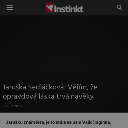
Instinkt
Jaruška Sedláčková: Věřím, že
opravdová láska trvá navěky
27.12.2017
Jarušku znám léta, je to stále se usmívající jogínka,