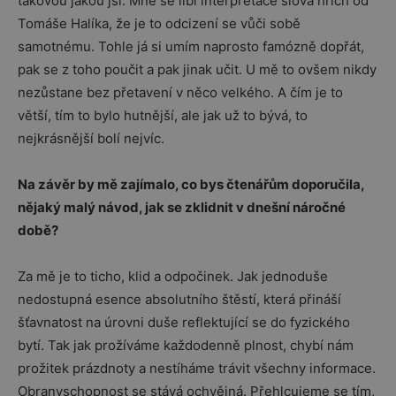
takovou jakou jsi. Mně se líbí interpretace slova hřích od
Tomáše Halíka, že je to odcizení se vůči sobě
samotnému. Tohle já si umím naprosto famózně dopřát,
pak se z toho poučit a pak jinak učit. U mě to ovšem nikdy
nezůstane bez přetavení v něco velkého. A čím je to
větší, tím to bylo hutnější, ale jak už to bývá, to
nejkrásnější bolí nejvíc.
Na závěr by mě zajímalo, co bys čtenářům doporučila,
nějaký malý návod, jak se zklidnit v dnešní náročné
době?
Za mě je to ticho, klid a odpočinek. Jak jednoduše
nedostupná esence absolutního štěstí, která přináší
šťavnatost na úrovni duše reflektující se do fyzického
bytí. Tak jak prožíváme každodenně plnost, chybí nám
prožitek prázdnoty a nestíháme trávit všechny informace.
Obranyschopnost se stává ochvějná. Přehlcujeme se tím,