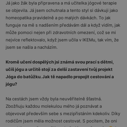
Já jako žák byla připravena a má učitelka jógové terapie
se objevila. Já jsem ochutnala a tento styl si dávkuji jako
homeopatika pravidelně a po malých dávkách. To jak
funguje na mě s nadšením předávám dál a když vidím, jak
může pomoci nejen při zdravotních omezení, což se mi
nejvíce reflektovalo, když jsem učila v IKEMu, tak vím, že
jsem se našla a nacházím.
Kromě učení dospělých jsi známá svou prací s dětmi,
učíš jógu a určitě stojí za delší zastavení tvůj projekt
Jóga do batůžku. Jak tě napadlo propojit cestování a
jógu?
Na cestách jsem vždy byla neuvěřitelně šťastná.
Zbožňuju každou molekulou mého já poznávat a
objevovat především sebe s mezipřistáním kdekoliv. Díky
rodičům jsem měla možnost cestovat. S pocitem, že oni