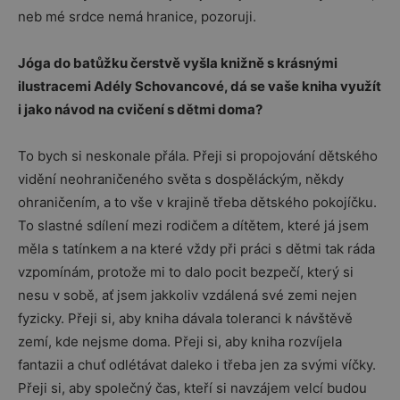
neb mé srdce nemá hranice, pozoruji.
Jóga do batůžku čerstvě vyšla knižně s krásnými
ilustracemi Adély Schovancové, dá se vaše kniha využít
i jako návod na cvičení s dětmi doma?
To bych si neskonale přála. Přeji si propojování dětského
vidění neohraničeného světa s dospěláckým, někdy
ohraničením, a to vše v krajině třeba dětského pokojíčku.
To slastné sdílení mezi rodičem a dítětem, které já jsem
měla s tatínkem a na které vždy při práci s dětmi tak ráda
vzpomínám, protože mi to dalo pocit bezpečí, který si
nesu v sobě, ať jsem jakkoliv vzdálená své zemi nejen
fyzicky. Přeji si, aby kniha dávala toleranci k návštěvě
zemí, kde nejsme doma. Přeji si, aby kniha rozvíjela
fantazii a chuť odlétávat daleko i třeba jen za svými víčky.
Přeji si, aby společný čas, kteří si navzájem velcí budou