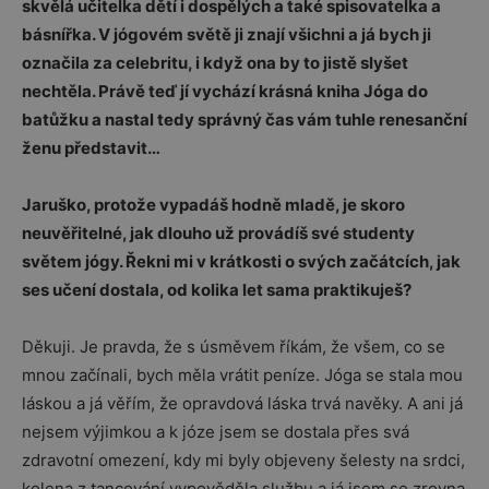
skvělá učitelka dětí i dospělých a také spisovatelka a
básnířka. V jógovém světě ji znají všichni a já bych ji
označila za celebritu, i když ona by to jistě slyšet
nechtěla. Právě teď jí vychází krásná kniha Jóga do
batůžku a nastal tedy správný čas vám tuhle renesanční
ženu představit…
Jaruško, protože vypadáš hodně mladě, je skoro
neuvěřitelné, jak dlouho už provádíš své studenty
světem jógy. Řekni mi v krátkosti o svých začátcích, jak
ses učení dostala, od kolika let sama praktikuješ?
Děkuji. Je pravda, že s úsměvem říkám, že všem, co se
mnou začínali, bych měla vrátit peníze. Jóga se stala mou
láskou a já věřím, že opravdová láska trvá navěky. A ani já
nejsem výjimkou a k józe jsem se dostala přes svá
zdravotní omezení, kdy mi byly objeveny šelesty na srdci,
kolena z tancování vypověděla službu a já jsem se zrovna