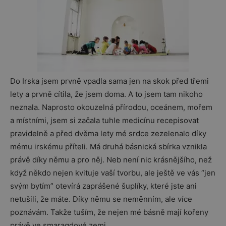
Do Irska jsem prvně vpadla sama jen na skok před třemi
lety a prvně cítila, že jsem doma. A to jsem tam nikoho
neznala. Naprosto okouzelná přírodou, oceánem, mořem
a místními, jsem si začala tuhle medicínu recepisovat
pravidelně a před dvěma lety mé srdce zezelenalo díky
mému irskému příteli. Má druhá básnická sbírka vznikla
právě díky němu a pro něj. Neb není nic krásnějšího, než
když někdo nejen kvituje vaší tvorbu, ale ještě ve vás “jen
svým bytím” otevírá zaprášené šuplíky, které jste ani
netušili, že máte. Díky němu se neměnním, ale více
poznávám. Takže tuším, že nejen mé básně mají kořeny
právě ve smaragdové zemi.