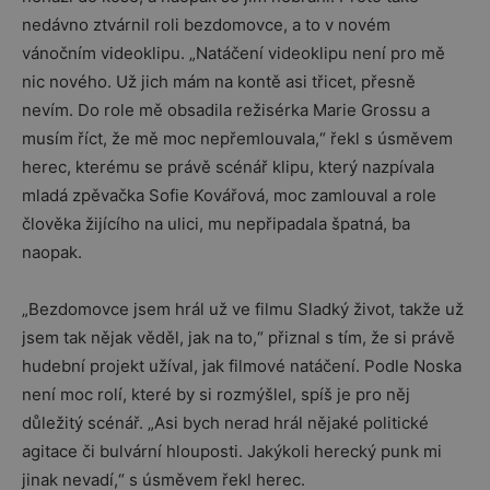
nedávno ztvárnil roli bezdomovce, a to v novém
vánočním videoklipu. „Natáčení videoklipu není pro mě
nic nového. Už jich mám na kontě asi třicet, přesně
nevím. Do role mě obsadila režisérka Marie Grossu a
musím říct, že mě moc nepřemlouvala,“ řekl s úsměvem
herec, kterému se právě scénář klipu, který nazpívala
mladá zpěvačka Sofie Kovářová, moc zamlouval a role
člověka žijícího na ulici, mu nepřipadala špatná, ba
naopak.
„Bezdomovce jsem hrál už ve filmu Sladký život, takže už
jsem tak nějak věděl, jak na to,“ přiznal s tím, že si právě
hudební projekt užíval, jak filmové natáčení. Podle Noska
není moc rolí, které by si rozmýšlel, spíš je pro něj
důležitý scénář. „Asi bych nerad hrál nějaké politické
agitace či bulvární hlouposti. Jakýkoli herecký punk mi
jinak nevadí,“ s úsměvem řekl herec.