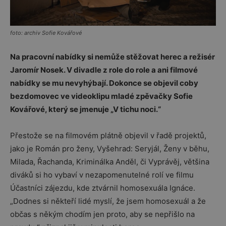
foto: archiv Sofie Kovářové
Na pracovní nabídky si nemůže stěžovat herec a režisér
Jaromír Nosek. V divadle z role do role a ani filmové
nabídky se mu nevyhýbají. Dokonce se objevil coby
bezdomovec ve videoklipu mladé zpěvačky Sofie
Kovářové, který se jmenuje „V tichu noci.“
Přestože se na filmovém plátně objevil v řadě projektů,
jako je Román pro ženy, Vyšehrad: Seryjál, Ženy v běhu,
Milada, Řachanda, Kriminálka Anděl, či Vyprávěj, většina
diváků si ho vybaví v nezapomenutelné rolí ve filmu
Účastníci zájezdu, kde ztvárnil homosexuála Ignáce.
„Dodnes si někteří lidé myslí, že jsem homosexuál a že
občas s někým chodím jen proto, aby se nepřišlo na