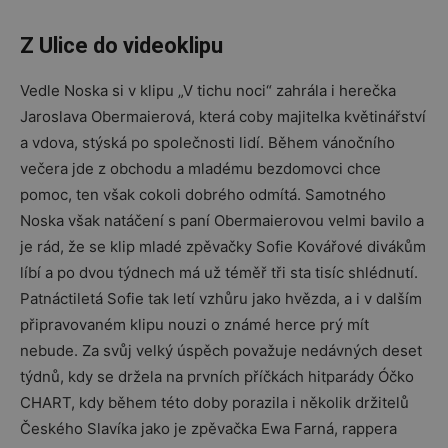
Z Ulice do videoklipu
Vedle Noska si v klipu „V tichu noci“ zahrála i herečka
Jaroslava Obermaierová, která coby majitelka květinářství
a vdova, stýská po společnosti lidí. Během vánočního
večera jde z obchodu a mladému bezdomovci chce
pomoc, ten však cokoli dobrého odmítá. Samotného
Noska však natáčení s paní Obermaierovou velmi bavilo a
je rád, že se klip mladé zpěvačky Sofie Kovářové divákům
líbí a po dvou týdnech má už téměř tři sta tisíc shlédnutí.
Patnáctiletá Sofie tak letí vzhůru jako hvězda, a i v dalším
připravovaném klipu nouzi o známé herce prý mít
nebude. Za svůj velký úspěch považuje nedávných deset
týdnů, kdy se držela na prvních příčkách hitparády Óčko
CHART, kdy během této doby porazila i několik držitelů
Českého Slavíka jako je zpěvačka Ewa Farná, rappera