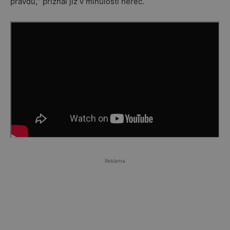
pravdu,“ přiznal již v minulosti herec.
Reklama