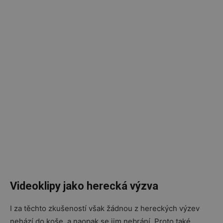
Videoklipy jako herecká výzva
I za těchto zkušeností však žádnou z hereckých výzev
nehází do koše, a naopak se jim nebrání. Proto také