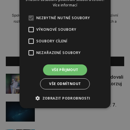
http://www.instinkt-online.cz
Více informací
Společensko-reportážní týdeník, přinášející profilové a exkluzivní
NEZBYTNĚ NUTNÉ SOUBORY
rozhovory, domácí i zahraniční reportáže, příběhy zajímavých a
neobyčejných lidí.
VÝKONOVÉ SOUBORY
SOUBORY CÍLENÍ
NEZAŘAZENÉ SOUBORY
SOUVISEJÍCÍ ČLÁNKY
VŠE PŘIJMOUT
Paulie Garand a Slávek Pham bodovali
na Colours of Ostrava. Projekt Korzuj
VŠE ODMÍTNOUT
za snem pokračuje dál
ZOBRAZIT PODROBNOSTI
Týdenní horoskop 20. 7. – 26. 7.