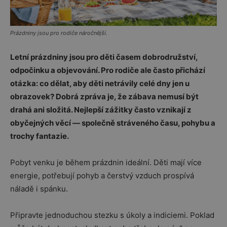
Prázdniny jsou pro rodiče náročnější.
Letní prázdniny jsou pro děti časem dobrodružství,
odpočinku a objevování. Pro rodiče ale často přichází
otázka: co dělat, aby děti netrávily celé dny jen u
obrazovek? Dobrá zpráva je, že zábava nemusí být
drahá ani složitá. Nejlepší zážitky často vznikají z
obyčejných věcí — společně stráveného času, pohybu a
trochy fantazie.
Pobyt venku je během prázdnin ideální. Děti mají více
energie, potřebují pohyb a čerstvý vzduch prospívá
náladě i spánku.
Připravte jednoduchou stezku s úkoly a indiciemi. Poklad