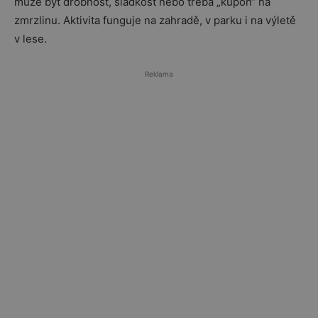
může být drobnost, sladkost nebo třeba „kupón“ na
zmrzlinu. Aktivita funguje na zahradě, v parku i na výletě
v lese.
Reklama