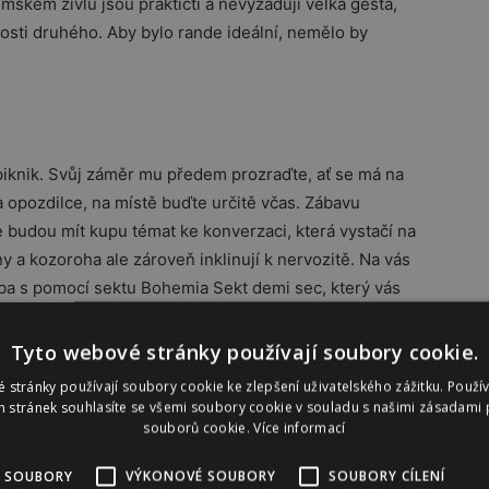
mském živlu jsou praktičtí a nevyžadují velká gesta,
osti druhého. Aby bylo rande ideální, nemělo by
piknik. Svůj záměr mu předem prozraďte, ať se má na
 opozdilce, na místě buďte určitě včas. Zábavu
 budou mít kupu témat ke konverzaci, která vystačí na
 a kozoroha ale zároveň inklinují k nervozitě. Na vás
ba s pomocí sektu Bohemia Sekt demi sec, který vás
Tyto webové stránky používají soubory cookie.
 stránky používají soubory cookie ke zlepšení uživatelského zážitku. Použí
 stránek souhlasíte se všemi soubory cookie v souladu s našimi zásadami 
souborů cookie.
Více informací
h. Mají
přestože
 SOUBORY
VÝKONOVÉ SOUBORY
SOUBORY CÍLENÍ
hromí je