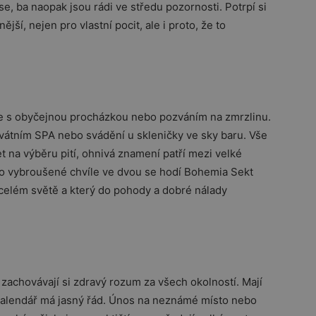
se, ba naopak jsou rádi ve středu pozornosti. Potrpí si
nější, nejen pro vlastní pocit, ale i proto, že to
te s obyčejnou procházkou nebo pozváním na zmrzlinu.
ivátním SPA nebo svádění u skleničky ve sky baru. Vše
t na výběru pití, ohnivá znamení patří mezi velké
Pro vybroušené chvíle ve dvou se hodí Bohemia Sekt
o celém světě a který do pohody a dobré nálady
zachovávají si zdravý rozum za všech okolností. Mají
ch kalendář má jasný řád. Únos na neznámé místo nebo