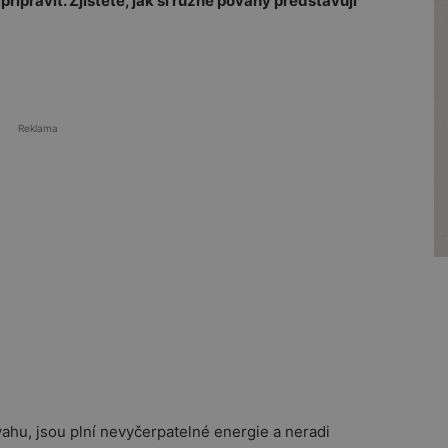
ipravit. Zjistěte, jak si různé povahy představují
Reklama
hu, jsou plní nevyčerpatelné energie a neradi