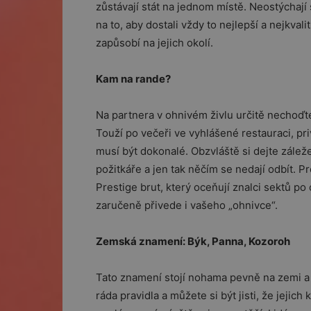
zůstávají stát na jednom místě. Neostýchají 
na to, aby dostali vždy to nejlepší a nejkvalit
zapůsobí na jejich okolí.
Kam na rande?
Na partnera v ohnivém živlu určitě nechoď
Touží po večeři ve vyhlášené restauraci, pr
musí být dokonalé. Obzvláště si dejte záleže
požitkáře a jen tak něčím se nedají odbít. 
Prestige brut, který oceňují znalci sektů p
zaručeně přivede i vašeho „ohnivce“.
Zemská znamení: Býk, Panna, Kozoroh
Tato znamení stojí nohama pevně na zemi a 
ráda pravidla a můžete si být jisti, že jeji