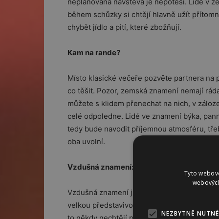
neplánovaná návštěva je nepotěší. Lidé v ze
během schůzky si chtějí hlavně užít přítomn
chybět jídlo a pití, které zbožňují.
Kam na rande?
Místo klasické večeře pozvěte partnera na 
co těšit. Pozor, zemská znamení nemají ráda
můžete s klidem přenechat na nich, v záloze
celé odpoledne. Lidé ve znamení býka, panny
tedy bude navodit příjemnou atmosféru, tře
oba uvolní.
Vzdušná znamení: Blíženci, Váhy, Vodnář
Tyto webové
webových
Vzdušná znamení jsou hlavou stále v oblacíc
velkou představivost, a tedy i očekávání, a 
NEZBYTNĚ NUTNÉ
to někdy nechtějí přiznat, jsou romantičtí. O