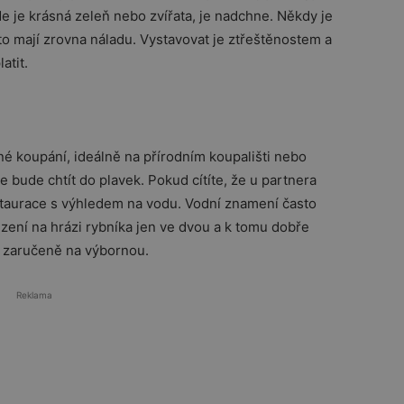
de je krásná zeleň nebo zvířata, je nadchne. Někdy je
 to mají zrovna náladu. Vystavovat je ztřeštěnostem a
atit.
né koupání, ideálně na přírodním koupališti nebo
 bude chtít do plavek. Pokud cítíte, že u partnera
estaurace s výhledem na vodu. Vodní znamení často
ezení na hrázi rybníka jen ve dvou a k tomu dobře
 zaručeně na výbornou.
Reklama