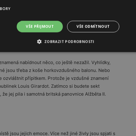
 nebo
UBORY
 jdou na
, že se
VŠE PŘIJMOUT
VŠE ODMÍTNOUT
ZOBRAZIT PODROBNOSTI
namená nabídnout něco, co ještě nezažil. Vyhlídky,
ječné jsou třeba z koše horkovzdušného balonu. Nebo
e ozvláštnit přípitkem. Protože je vzdušné znamení
 bublinek Louis Girardot. Zatímco si budete sekt
že jej pila i samotná britská panovnice Alžběta II.
místě jsou jejich emoce. Více než jiné živly jsou spjati s