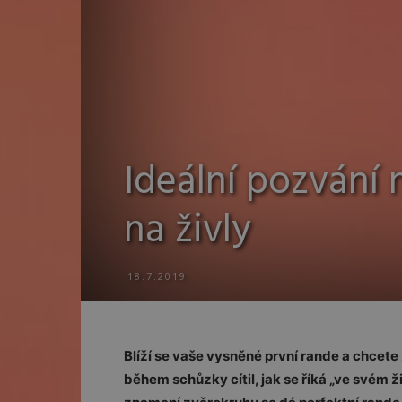
Ideální pozvání 
na živly
18.7.2019
Blíží se vaše vysněné první rande a chcete 
během schůzky cítil, jak se říká „ve svém ž