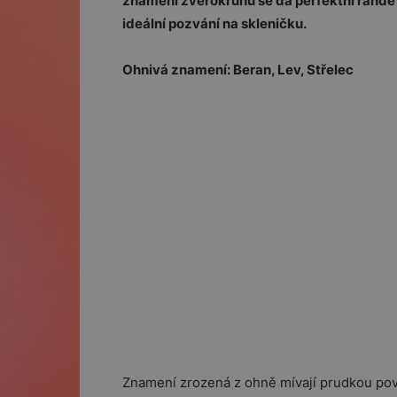
znamení zvěrokruhu se dá perfektní rande př
ideální pozvání na skleničku.
Ohnivá znamení: Beran, Lev, Střelec
Znamení zrozená z ohně mívají prudkou pova