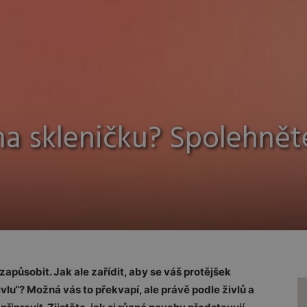
na skleničku? Spolehnět
zapůsobit. Jak ale zařídit, aby se váš protějšek
ivlu“? Možná vás to překvapí, ale právě podle živlů a