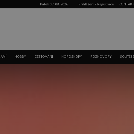
Pátek 07. 08. 2026
Přihlášení / Registrace
KONTAK
Reklama
RAVÍ
HOBBY
CESTOVÁNÍ
HOROSKOPY
ROZHOVORY
SOUTĚŽ