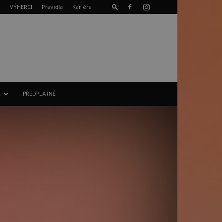
T
VÝHERCI
Pravidla
Kariéra
E
PŘEDPLATNÉ