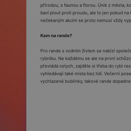
přírodou, s faunou a florou. Únik z města, k
baví plout proti proudu, ale to jen pokud na
nečekaným akcím se proto nemusí vždy vypl
Kam na rande?
Pro rande s vodním živlem se nabízí společ
rybníku. Ne každému se ale na první schůzce
převládá ostych, zajděte si třeba do rybí r
vyhledávají také místa bez lidí. Večerní pos
vychlazené bublinky, takové rande dopadne