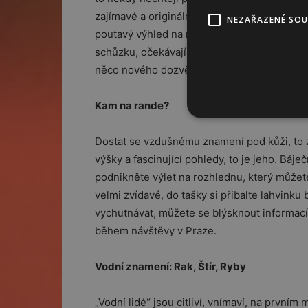
zajímavé a originální věci, třeba plavba lodí
NEZAŘAZENÉ SO
poutavý výhled na město a přírodu. Když už
schůzku, očekávají zajímavou zábavu a také
něco nového dozvědí.
Kam na rande?
Dostat se vzdušnému znamení pod kůži, to z
výšky a fascinující pohledy, to je jeho. Bá
podnikněte výlet na rozhlednu, který můžet
velmi zvídavé, do tašky si přibalte lahvinku
vychutnávat, můžete se blýsknout informací, 
během návštěvy v Praze.
Vodní znamení: Rak, Štír, Ryby
„Vodní lidé“ jsou citliví, vnímaví, na prvním 