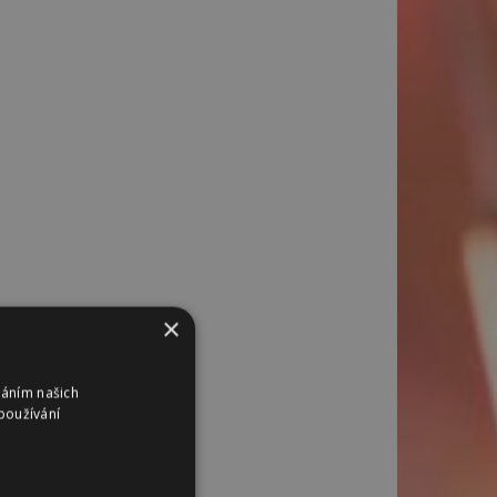
×
váním našich
používání