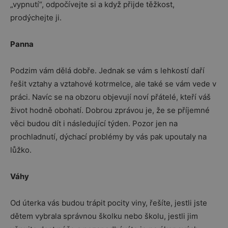
„vypnutí“, odpočívejte si a když přijde těžkost,
prodýchejte ji.
Panna
Podzim vám dělá dobře. Jednak se vám s lehkostí daří
řešit vztahy a vztahové kotrmelce, ale také se vám vede v
práci. Navíc se na obzoru objevují noví přátelé, kteří váš
život hodně obohatí. Dobrou zprávou je, že se příjemné
věci budou dít i následující týden. Pozor jen na
prochladnutí, dýchací problémy by vás pak upoutaly na
lůžko.
Váhy
Od úterka vás budou trápit pocity viny, řešíte, jestli jste
dětem vybrala správnou školku nebo školu, jestli jim