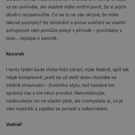
vy se usmíváte, ale vlastně máte vnitřní pocit, že si jejich
důvěru nezasloužíte. Co se to ve vás skrývá, že máte
takové pochyby? Ke zklidnění a znovu uvěření ve vlastní
schopnosti vám pomůže pobyt v přírodě – procházky v
lese… nejlépe o samotě.
Kozoroh
I tento týden bude třeba řešit zdraví, nijak fatálně, spíš tak
nějak komplexně; jestli se už delší dobu chystáte ke
změně stravování – životního stylu, teď nastává ten
správný čas s tím něco provést. Nekombinujte,
nezkoušejte nic na vlastní pěst, ale rozmyslete si, co je
vám nejbližší a zajděte se poradit s odborníkem.
Vodnář