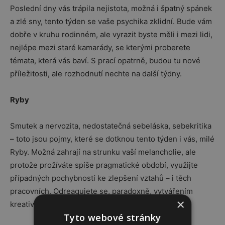
Poslední dny vás trápila nejistota, možná i špatný spánek
a zlé sny, tento týden se vaše psychika zklidní. Bude vám
dobře v kruhu rodinném, ale vyrazit byste měli i mezi lidi,
nejlépe mezi staré kamarády, se kterými proberete
témata, která vás baví. S prací opatrně, budou tu nové
příležitosti, ale rozhodnutí nechte na další týdny.
Ryby
Smutek a nervozita, nedostatečná sebeláska, sebekritika
– toto jsou pojmy, které se dotknou tento týden i vás, milé
Ryby. Možná zahrají na strunku vaší melancholie, ale
protože prožíváte spíše pragmatické období, využijte
případných pochybností ke zlepšení vztahů – i těch
pracovních. Odreagujete se, paradoxně, vytvářením
×
kreativních lahůdek v kuchyni.
Tyto webové stránky