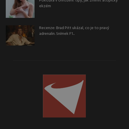
Pokožka v ohrožení: tipy, jak zmírnit atopický
ekzém
Recenze: Brad Pitt ukázal, co je to pravý
adrenalin. Snímek F1...