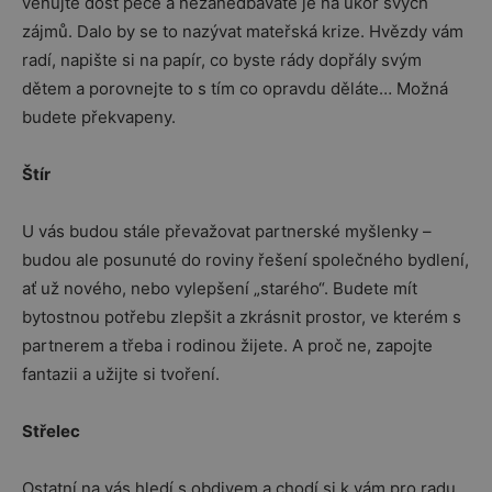
věnujte dost péče a nezanedbáváte je na úkor svých
zájmů. Dalo by se to nazývat mateřská krize. Hvězdy vám
radí, napište si na papír, co byste rády dopřály svým
dětem a porovnejte to s tím co opravdu děláte… Možná
budete překvapeny.
Štír
U vás budou stále převažovat partnerské myšlenky –
budou ale posunuté do roviny řešení společného bydlení,
ať už nového, nebo vylepšení „starého“. Budete mít
bytostnou potřebu zlepšit a zkrásnit prostor, ve kterém s
partnerem a třeba i rodinou žijete. A proč ne, zapojte
fantazii a užijte si tvoření.
Střelec
Ostatní na vás hledí s obdivem a chodí si k vám pro radu,