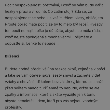
Pocit nespokojenosti přetrvává, i když se vám bude dařit
hezky v práci a v rodině. Co zatím stojí? Zdá se, že
nespokojenost se sebou, s vaším tělem, vlasy, obličejem.
Prostě pořád máte pocit, že by to mělo být lepší. Hvězdy
ten pocit nemají, spíše je důležité, abyste se měla ráda, i
když nejste spokojená s mnoha věcmi – přijměte a
odpusťte si. Lehké to nebude…
Blíženci
Budete hodně přecitlivělí na reakce okolí, zejména v práci
a také se vám otevře jakýsi šestý smysl a začnete vidět
vztahy a chování lidí kolem bez zástěrky, kterou se snaží
před světem nahodit. Příjemné to nebude, držte se ale
zpátky a informace, které získáte využijte jen k tomu,
abyste nenaletěli lidem, kteří pro vás nejsou vhodnými
protějšky.