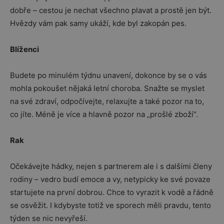
dobře – cestou je nechat všechno plavat a prostě jen být.
Hvězdy vám pak samy ukáží, kde byl zakopán pes.
Blíženci
Budete po minulém týdnu unavení, dokonce by se o vás
mohla pokoušet nějaká letní choroba. Snažte se myslet
na své zdraví, odpočívejte, relaxujte a také pozor na to,
co jíte. Méně je více a hlavně pozor na „prošlé zboží“.
Rak
Očekávejte hádky, nejen s partnerem ale i s dalšími členy
rodiny – vedro budí emoce a vy, netypicky ke své povaze
startujete na první dobrou. Chce to vyrazit k vodě a řádně
se osvěžit. I kdybyste totiž ve sporech měli pravdu, tento
týden se nic nevyřeší.