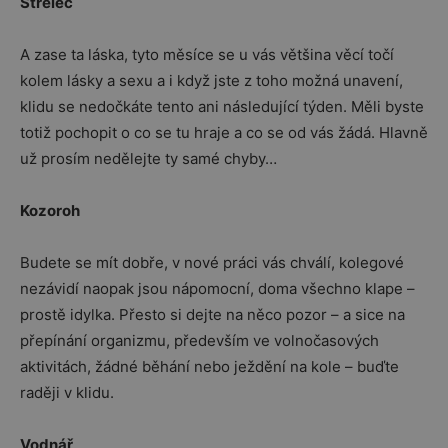
Střelec
A zase ta láska, tyto měsíce se u vás většina věcí točí
kolem lásky a sexu a i když jste z toho možná unavení,
klidu se nedočkáte tento ani následující týden. Měli byste
totiž pochopit o co se tu hraje a co se od vás žádá. Hlavně
už prosím nedělejte ty samé chyby…
Kozoroh
Budete se mít dobře, v nové práci vás chválí, kolegové
nezávidí naopak jsou nápomocní, doma všechno klape –
prostě idylka. Přesto si dejte na něco pozor – a sice na
přepínání organizmu, především ve volnočasových
aktivitách, žádné běhání nebo ježdění na kole – buďte
raději v klidu.
Vodnář