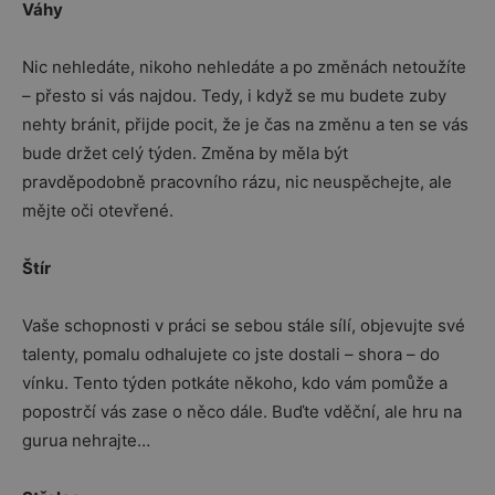
Váhy
Nic nehledáte, nikoho nehledáte a po změnách netoužíte
– přesto si vás najdou. Tedy, i když se mu budete zuby
nehty bránit, přijde pocit, že je čas na změnu a ten se vás
bude držet celý týden. Změna by měla být
pravděpodobně pracovního rázu, nic neuspěchejte, ale
mějte oči otevřené.
Štír
Vaše schopnosti v práci se sebou stále sílí, objevujte své
talenty, pomalu odhalujete co jste dostali – shora – do
vínku. Tento týden potkáte někoho, kdo vám pomůže a
popostrčí vás zase o něco dále. Buďte vděční, ale hru na
gurua nehrajte…