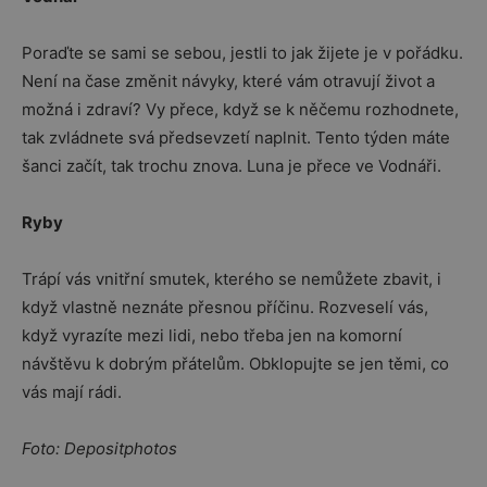
Poraďte se sami se sebou, jestli to jak žijete je v pořádku.
Není na čase změnit návyky, které vám otravují život a
možná i zdraví? Vy přece, když se k něčemu rozhodnete,
tak zvládnete svá předsevzetí naplnit. Tento týden máte
šanci začít, tak trochu znova. Luna je přece ve Vodnáři.
Ryby
Trápí vás vnitřní smutek, kterého se nemůžete zbavit, i
když vlastně neznáte přesnou příčinu. Rozveselí vás,
když vyrazíte mezi lidi, nebo třeba jen na komorní
návštěvu k dobrým přátelům. Obklopujte se jen těmi, co
vás mají rádi.
Foto: Depositphotos