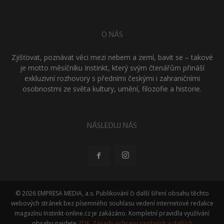
O NÁS
Zjišťovat, poznávat věci mezi nebem a zemí, bavit se – takové
je motto měsíčníku Instinkt, který svým čtenářům přináší
exkluzivní rozhovory s předními českými i zahraničními
osobnostmi ze světa kultury, umění, filozofie a historie.
NÁSLEDUJ NÁS
© 2026 EMPRESA MEDIA, a.s. Publikování či další šíření obsahu těchto
webových stránek bez písemného souhlasu vedení internetové redakce
magazínu Instinkt-online.cz je zakázáno. Kompletní pravidla využívání
obsahu najdete
ZDE
.
Zásady ochrany osobních a dalších