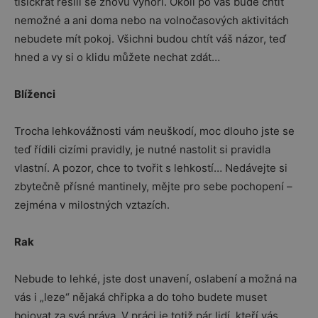
tisíckrát řešili se znovu vynoří. Okolí po vás bude chtít
nemožné a ani doma nebo na volnočasových aktivitách
nebudete mít pokoj. Všichni budou chtít váš názor, teď
hned a vy si o klidu můžete nechat zdát…
Blíženci
Trocha lehkovážnosti vám neuškodí, moc dlouho jste se
teď řídili cizími pravidly, je nutné nastolit si pravidla
vlastní. A pozor, chce to tvořit s lehkostí… Nedávejte si
zbytečně přísné mantinely, mějte pro sebe pochopení –
zejména v milostných vztazích.
Rak
Nebude to lehké, jste dost unavení, oslabení a možná na
vás i „leze“ nějaká chřipka a do toho budete muset
bojovat za svá práva. V práci je totiž pár lidí, kteří vás