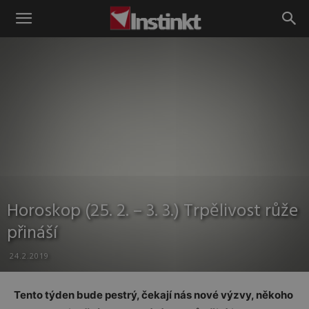
Instinkt
Horoskop (25. 2. – 3. 3.) Trpělivost růže
přináší
24.2.2019
Tento týden bude pestrý, čekají nás nové výzvy, někoho