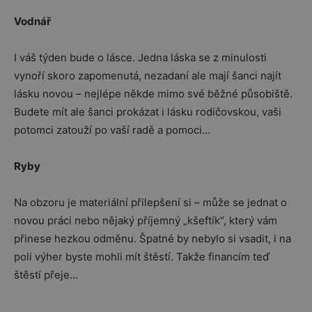
Vodnář
I váš týden bude o lásce. Jedna láska se z minulosti
vynoří skoro zapomenutá, nezadaní ale mají šanci najít
lásku novou – nejlépe někde mimo své běžné působiště.
Budete mít ale šanci prokázat i lásku rodičovskou, vaši
potomci zatouží po vaší radě a pomoci…
Ryby
Na obzoru je materiální přilepšení si – může se jednat o
novou práci nebo nějaký příjemný „kšeftík“, který vám
přinese hezkou odměnu. Špatné by nebylo si vsadit, i na
poli výher byste mohli mít štěstí. Takže financím teď
štěstí přeje…