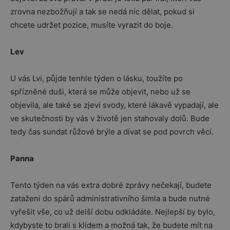
zrovna nezbožňují a tak se nedá nic dělat, pokud si
chcete udržet pozice, musíte vyrazit do boje.
Lev
U vás Lvi, půjde tenhle týden o lásku, toužíte po
spřízněné duši, která se může objevit, nebo už se
objevila, ale také se zjeví svody, které lákavě vypadají, ale
ve skutečnosti by vás v životě jen stahovaly dolů. Bude
tedy čas sundat růžové brýle a dívat se pod povrch věcí.
Panna
Tento týden na vás extra dobré zprávy nečekají, budete
zataženi do spárů administrativního šimla a bude nutné
vyřešit vše, co už delší dobu odkládáte. Nejlepší by bylo,
kdybyste to brali s klidem a možná tak, že budete mít na