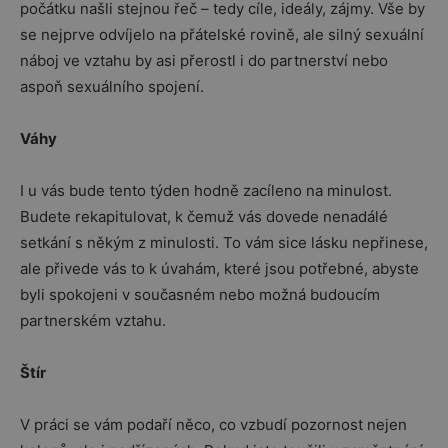
počátku našli stejnou řeč – tedy cíle, ideály, zájmy. Vše by
se nejprve odvíjelo na přátelské rovině, ale silný sexuální
náboj ve vztahu by asi přerostl i do partnerství nebo
aspoň sexuálního spojení.
Váhy
I u vás bude tento týden hodně zacíleno na minulost.
Budete rekapitulovat, k čemuž vás dovede nenadálé
setkání s někým z minulosti. To vám sice lásku nepřinese,
ale přivede vás to k úvahám, které jsou potřebné, abyste
byli spokojeni v současném nebo možná budoucím
partnerském vztahu.
Štír
V práci se vám podaří něco, co vzbudí pozornost nejen