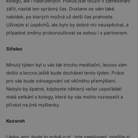
kolegů, ale i nadřízených. Pokud jste toužili v zaměstnání
zářit, nastal ten správný čas. Dostane se vám také
nabídek, po kterých možná už delší čas prahnete.
Užívejte si úspěchů, ale bylo by dobré nic neuspěchat, a
případné změny prokonzultovat se sebou i s partnerem.
Střelec
Minulý týden byl u vás tak trochu meditační, leccos vám
došlo a leccos ještě bude docházet tento týden. Práce
pro vás bude odreagování od věčného přemýšlení.
Nebylo by špatné, kdybyste některý večer uspořádali
malé setkání s kolegy, které by vás mohlo rozveselit a
přivést na jiné myšlenky.
Kozoroh
Láska, ano, bude to právě o ní. Jste zamilovaní, snažíte si