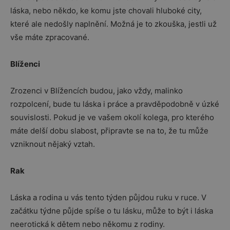
láska, nebo někdo, ke komu jste chovali hluboké city,
které ale nedošly naplnění. Možná je to zkouška, jestli už
vše máte zpracované.
Blíženci
Zrozenci v Blížencích budou, jako vždy, malinko
rozpolcení, bude tu láska i práce a pravděpodobně v úzké
souvislosti. Pokud je ve vašem okolí kolega, pro kterého
máte delší dobu slabost, připravte se na to, že tu může
vzniknout nějaký vztah.
Rak
Láska a rodina u vás tento týden půjdou ruku v ruce. V
začátku týdne půjde spíše o tu lásku, může to být i láska
neerotická k dětem nebo někomu z rodiny.