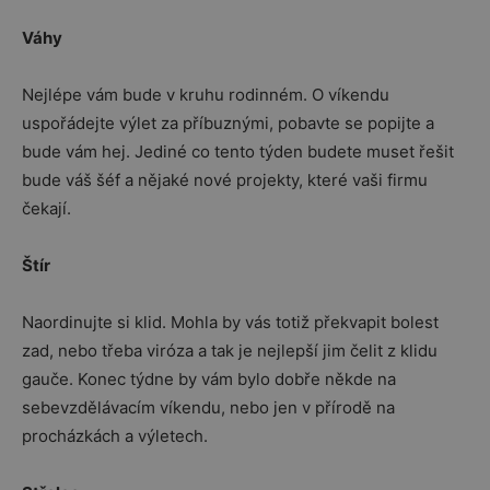
Váhy
Nejlépe vám bude v kruhu rodinném. O víkendu
uspořádejte výlet za příbuznými, pobavte se popijte a
bude vám hej. Jediné co tento týden budete muset řešit
bude váš šéf a nějaké nové projekty, které vaši firmu
čekají.
Štír
Naordinujte si klid. Mohla by vás totiž překvapit bolest
zad, nebo třeba viróza a tak je nejlepší jim čelit z klidu
gauče. Konec týdne by vám bylo dobře někde na
sebevzdělávacím víkendu, nebo jen v přírodě na
procházkách a výletech.