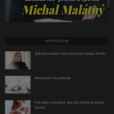
DOPORUČUJEME
Zpěvačka Adele: kvůli úzkostem zhubla 45 kilo
Návrat pleti do pohody
Pokožka v ohrožení: tipy, jak zmírnit atopický
ekzém