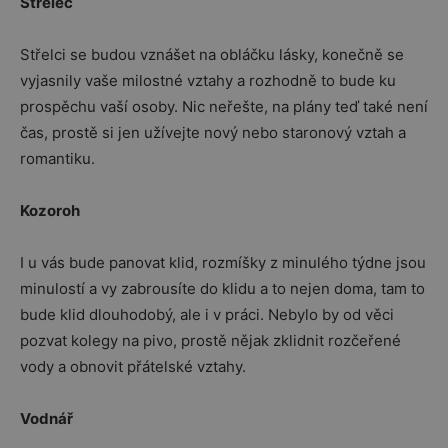
Střelec
Střelci se budou vznášet na obláčku lásky, konečně se
vyjasnily vaše milostné vztahy a rozhodně to bude ku
prospěchu vaší osoby. Nic neřešte, na plány teď také není
čas, prostě si jen užívejte nový nebo staronový vztah a
romantiku.
Kozoroh
I u vás bude panovat klid, rozmíšky z minulého týdne jsou
minulostí a vy zabrousíte do klidu a to nejen doma, tam to
bude klid dlouhodobý, ale i v práci. Nebylo by od věci
pozvat kolegy na pivo, prostě nějak zklidnit rozčeřené
vody a obnovit přátelské vztahy.
Vodnář