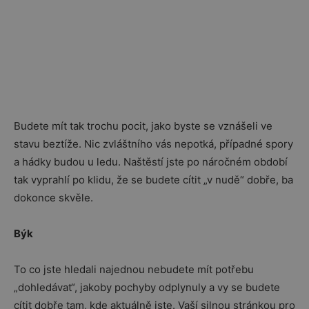
Budete mít tak trochu pocit, jako byste se vznášeli ve
stavu beztíže. Nic zvláštního vás nepotká, případné spory
a hádky budou u ledu. Naštěstí jste po náročném období
tak vyprahlí po klidu, že se budete cítit „v nudě“ dobře, ba
dokonce skvěle.
Býk
To co jste hledali najednou nebudete mít potřebu
„dohledávat“, jakoby pochyby odplynuly a vy se budete
cítit dobře tam, kde aktuálně jste. Vaší silnou stránkou pro