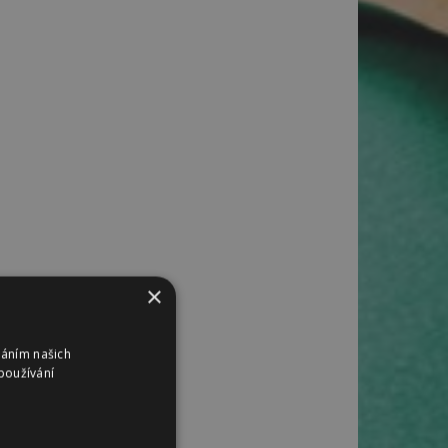
×
váním našich
používání