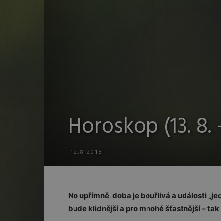
Horoskop (13. 8. –
12.8.2018
No upřímně, doba je bouřlivá a události „je
bude klidnější a pro mnohé šťastnější – tak 