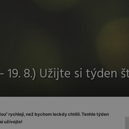
 19. 8.) Užijte si týden š
dou“ rychleji, než bychom leckdy chtěli. Tenhle týden
si užívejte!