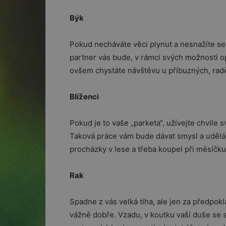
Býk
Pokud necháváte věci plynut a nesnažíte se 
partner vás bude, v rámci svých možností o
ovšem chystáte návštěvu u příbuzných, raděj
Blíženci
Pokud je to vaše „parketa“, užívejte chvíle 
Taková práce vám bude dávat smysl a udělá 
procházky v lese a třeba koupel při měsíčku.
Rak
Spadne z vás velká tíha, ale jen za předpokl
vážně dobře. Vzadu, v koutku vaší duše se 