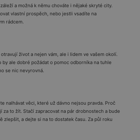
záleží a možná k němu chováte i nějaké skryté city.
ovat vlastní prospěch, nebo jestli vsadíte na
rým rádcem.
otravují život a nejen vám, ale i lidem ve vašem okolí.
lo by ale dobré požádat o pomoc odborníka na tuhle
oho se nic nevyrovná.
te nalhávat věci, které už dávno nejsou pravda. Proč
jí za to žít. Stačí zapracovat na pár drobnostech a bude
ě zlepšit, a dejte si na to dostatek času. Za půl roku