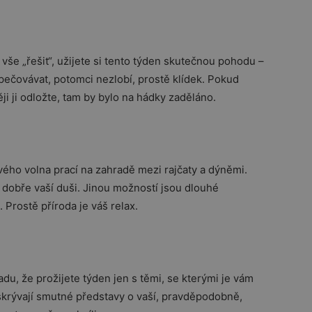
vše „řešit“, užijete si tento týden skutečnou pohodu –
pečovávat, potomci nezlobí, prostě klídek. Pokud
i ji odložte, tam by bylo na hádky zaděláno.
svého volna prací na zahradě mezi rajčaty a dýněmi.
dobře vaší duši. Jinou možností jsou dlouhé
 Prostě příroda je váš relax.
adu, že prožijete týden jen s těmi, se kterými je vám
skrývají smutné představy o vaší, pravděpodobně,