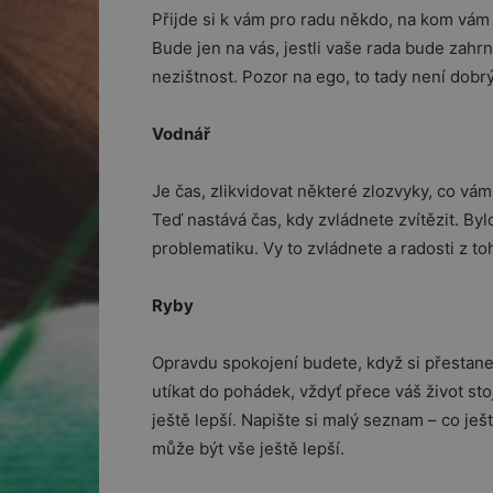
Přijde si k vám pro radu někdo, na kom vám 
Bude jen na vás, jestli vaše rada bude zahrn
nezištnost. Pozor na ego, to tady není dob
Vodnář
Je čas, zlikvidovat některé zlozvyky, co vám 
Teď nastává čas, kdy zvládnete zvítězit. By
problematiku. Vy to zvládnete a radosti z t
Ryby
Opravdu spokojení budete, když si přestane
utíkat do pohádek, vždyť přece váš život sto
ještě lepší. Napište si malý seznam – co ješt
může být vše ještě lepší.