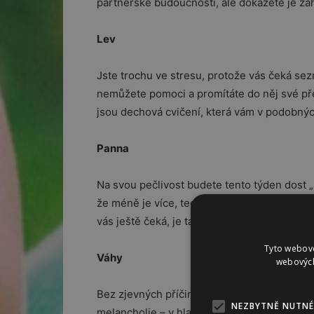
partnerské budoucnosti, ale dokážete je zah
Lev
Jste trochu ve stresu, protože vás čeká se
nemůžete pomoci a promítáte do něj své pře
jsou dechová cvičení, která vám v podobnýc
Panna
Na svou pečlivost budete tento týden dost „r
že méně je více, tedy splnit jednu povinnost
vás ještě čeká, je tak nějak více uspokojivé
Tyto webové
Váhy
webových
Bez zjevných příčin budete tento týden v me
NEZBYTNĚ NUTNÉ
melancholie – v hlavě se vám budou řadit my