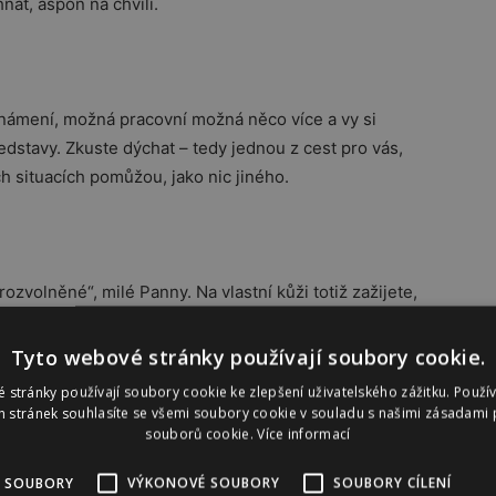
nat, aspoň na chvíli.
známení, možná pracovní možná něco více a vy si
dstavy. Zkuste dýchat – tedy jednou z cest pro vás,
h situacích pomůžou, jako nic jiného.
ozvolněné“, milé Panny. Na vlastní kůži totiž zažijete,
 denně a dělat to v klidu, bez přemýšlení nad tím, co
, než se sedřít…
Tyto webové stránky používají soubory cookie.
 stránky používají soubory cookie ke zlepšení uživatelského zážitku. Použí
 stránek souhlasíte se všemi soubory cookie v souladu s našimi zásadami 
souborů cookie.
Více informací
lancholické náladě. Ale nebojte, bude to milá
 SOUBORY
VÝKONOVÉ SOUBORY
SOUBORY CÍLENÍ
šlenky na lidi a věci z minula. Možná trochu uroníte