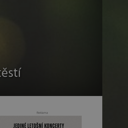
těstí
Reklama