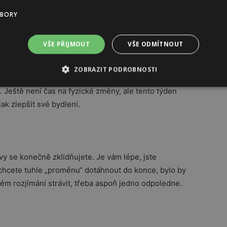
ředevším si připomenete své plány a touhy a začnete na
UBORY
VŠE PŘIJMOUT
VŠE ODMÍTNOUT
ZOBRAZIT PODROBNOSTI
acet domů – tedy více zaměříte pozornost na členy
. Ještě není čas na fyzické změny, ale tento týden
ak zlepšit své bydlení.
 vy se konečně zklidňujete. Je vám lépe, jste
chcete tuhle „proměnu“ dotáhnout do konce, bylo by
hém rozjímání strávit, třeba aspoň jedno odpoledne.