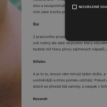
slzu a zavzpomínáte na starou lásku, ale p
NEZAŘAZENÉ SO
nich zase trochu pracovat.
Štír
Z pracovního prostředí se pomalu budete vr
své rodiny ale také na prostor který obýváte
budete mít hlavu plnou zajímavých nápadů, j
Střelec
A je to tu, leccos vám minulý týden došlo, a
uvolněnější a stres pomalu odchází. Pokud 
dobré se přestat bát samoty, a naopak v tic
Kozoroh