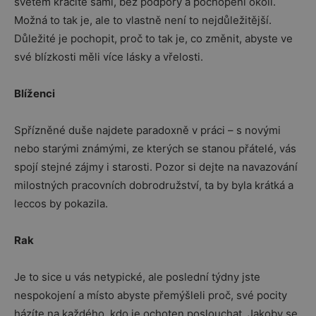
světem kráčíte sami, bez podpory a pochopení okolí.
Možná to tak je, ale to vlastně není to nejdůležitější.
Důležité je pochopit, proč to tak je, co změnit, abyste ve
své blízkosti měli více lásky a vřelosti.
Blíženci
Spřízněné duše najdete paradoxně v práci – s novými
nebo starými známými, ze kterých se stanou přátelé, vás
spojí stejné zájmy i starosti. Pozor si dejte na navazování
milostných pracovních dobrodružství, ta by byla krátká a
leccos by pokazila.
Rak
Je to sice u vás netypické, ale poslední týdny jste
nespokojení a místo abyste přemýšleli proč, své pocity
házíte na každého, kdo je ochoten poslouchat. Jakoby se