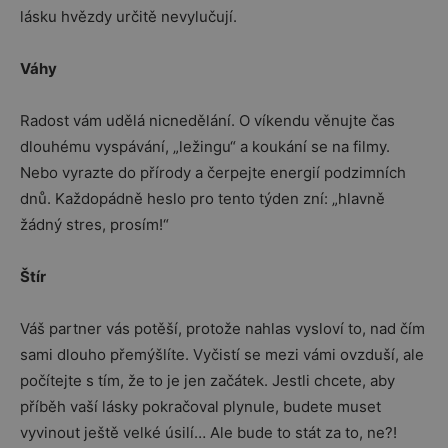
lásku hvězdy určitě nevylučují.
Váhy
Radost vám udělá nicnedělání. O víkendu věnujte čas
dlouhému vyspávání, „ležingu“ a koukání se na filmy.
Nebo vyrazte do přírody a čerpejte energií podzimních
dnů. Každopádně heslo pro tento týden zní: „hlavně
žádný stres, prosím!“
Štír
Váš partner vás potěší, protože nahlas vysloví to, nad čím
sami dlouho přemýšlíte. Vyčistí se mezi vámi ovzduší, ale
počítejte s tím, že to je jen začátek. Jestli chcete, aby
příběh vaší lásky pokračoval plynule, budete muset
vyvinout ještě velké úsilí… Ale bude to stát za to, ne?!