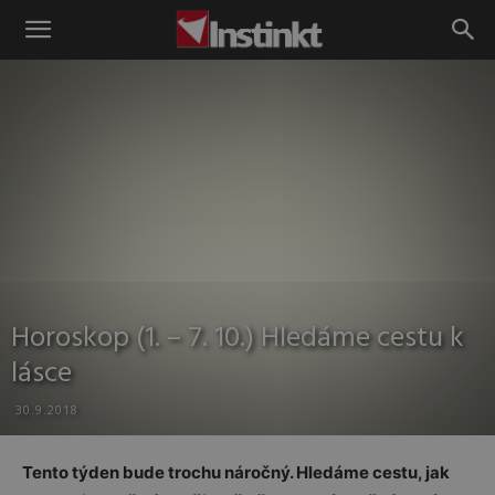
Instinkt
Horoskop (1. – 7. 10.) Hledáme cestu k
lásce
30.9.2018
Tento týden bude trochu náročný. Hledáme cestu, jak