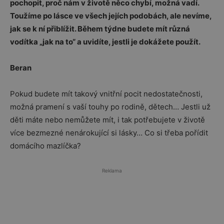
pochopit, proč nám v životě něco chybí, možná vadí.
Toužíme po lásce ve všech jejích podobách, ale nevíme,
jak se k ní přiblížit. Během týdne budete mít různá
vodítka „jak na to“ a uvidíte, jestli je dokážete použít.
Beran
Pokud budete mít takový vnitřní pocit nedostatečnosti,
možná pramení s vaší touhy po rodině, dětech… Jestli už
děti máte nebo nemůžete mít, i tak potřebujete v životě
více bezmezné nenárokující si lásky… Co si třeba pořídit
domácího mazlíčka?
Reklama