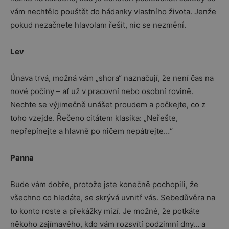
vám nechtělo pouštět do hádanky vlastního života. Jenže
pokud nezačnete hlavolam řešit, nic se nezmění.
Lev
Únava trvá, možná vám „shora“ naznačují, že není čas na
nové počiny – ať už v pracovní nebo osobní rovině.
Nechte se výjimečně unášet proudem a počkejte, co z
toho vzejde. Řečeno citátem klasika: „Neřešte,
nepřepínejte a hlavně po ničem nepátrejte…“
Panna
Bude vám dobře, protože jste konečně pochopili, že
všechno co hledáte, se skrývá uvnitř vás. Sebedůvěra na
to konto roste a překážky mizí. Je možné, že potkáte
někoho zajímavého, kdo vám rozsvítí podzimní dny… a