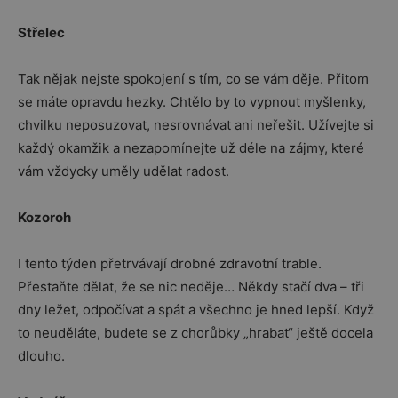
Střelec
Tak nějak nejste spokojení s tím, co se vám děje. Přitom
se máte opravdu hezky. Chtělo by to vypnout myšlenky,
chvilku neposuzovat, nesrovnávat ani neřešit. Užívejte si
každý okamžik a nezapomínejte už déle na zájmy, které
vám vždycky uměly udělat radost.
Kozoroh
I tento týden přetrvávají drobné zdravotní trable.
Přestaňte dělat, že se nic neděje… Někdy stačí dva – tři
dny ležet, odpočívat a spát a všechno je hned lepší. Když
to neuděláte, budete se z chorůbky „hrabat“ ještě docela
dlouho.