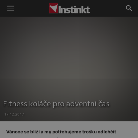
Instinkt
Fitness koláče pro adventní čas
17.12.2017
Vánoce se blíží a my potřebujeme trošku odlehčit