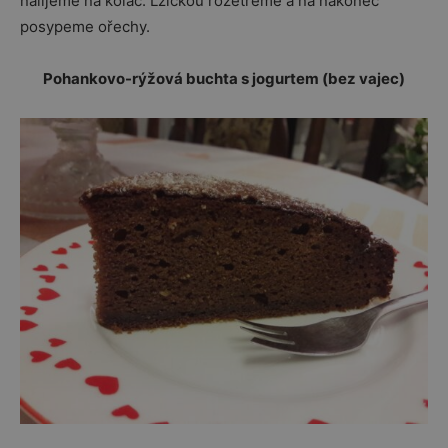
nalijeme na koláč. Lžičkou rozetřeme a na nakonec
posypeme ořechy.
Pohankovo-rýžová buchta s jogurtem (bez vajec)