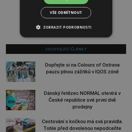
Redakce
VŠE ODMÍTNOUT
Redakce magazínu Instinkt.
ZOBRAZIT PODROBNOSTI
SOUVISEJÍCÍ ČLÁNKY
Dopřejte si na Colours of Ostrava
pauzu plnou zážitků v IQOS zóně
Dánský řetězec NORMAL otevírá v
České republice své první dvě
prodejny
Cestování s kočkou má svá pravidla.
Tohle před dovolenou nepodceňte