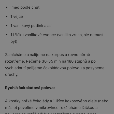
med podle chuti
1 vejce
1 vanilkový pudink a asi
1 lžičku vanilkové esence (vanilka zrnka, ale nemusí
být)
Zamícháme a nalijeme na korpus a rovnoměrně
rozetřeme. Pečeme 30-35 min na 180 stupňů a po
vychladnutí polijeme čokoládovou polevou a posypeme
ořechy.
Rychlá čokoládová poleva:
4 kostky hořké čokolády a 1 lžíce kokosového oleje (nebo
máslo) povolíme v mikrovlnce rozšleháme lžičkou a