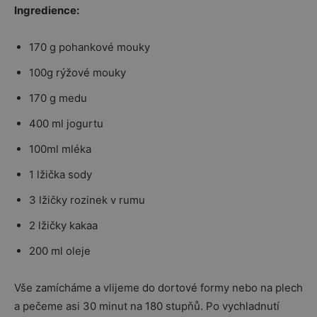
Ingredience:
170 g pohankové mouky
100g rýžové mouky
170 g medu
400 ml jogurtu
100ml mléka
1 lžička sody
3 lžičky rozinek v rumu
2 lžičky kakaa
200 ml oleje
Vše zamícháme a vlijeme do dortové formy nebo na plech
a pečeme asi 30 minut na 180 stupňů. Po vychladnutí