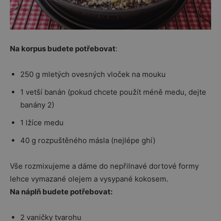
Na korpus budete potřebovat
:
250 g mletých ovesných vloček na mouku
1 vetší banán (pokud chcete použít méně medu, dejte
banány 2)
1 lžíce medu
40 g rozpuštěného másla (nejlépe ghí)
Vše rozmixujeme a dáme do nepřilnavé dortové formy
lehce vymazané olejem a vysypané kokosem.
Na náplň budete potřebovat:
2 vaničky tvarohu