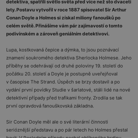
detektiva, spatřili světlo světa před více než sto dvaceti
lety. Postavu vytvořil v roce 1887 spisovatel Sir Arthur
Conan Doyle a Holmes si získal miliony fanoušků po
celém světě. Přinášíme vám pár zajímavostí o tomto
podivínském a zároveň geniálním detektivovi.
Lupa, kostkovaná čepice a dýmka, to jsou poznávací
znamení soukromého detektiva Sherlocka Holmese. Jeho
příběhy se odehrávají od druhé poloviny 19. století do
počátku 20. století a Doyle je postupně uveřejňoval
v časopise The Strand. Úspěch se brzy dostavil a po
vydání první povídky Studie v šarlatové, stáli lidé na nové
detektivní případy před trafikami fronty. Zrodila se tak
první opravdová fanouškovská základna.
Sir Conan Doyle měl ale o své literární činnosti
serióznější představu a po pár letech ho Holmes přestal
bavit. V Posledním případu nechal oblíbeného hrdinu