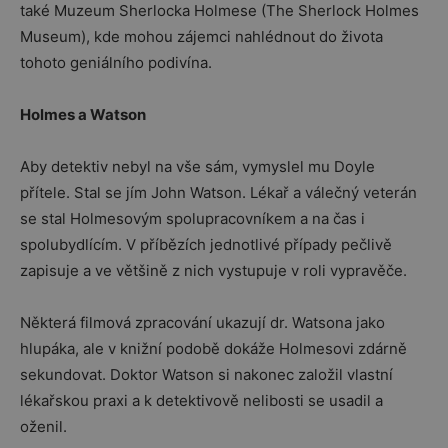
také Muzeum Sherlocka Holmese (The Sherlock Holmes
Museum), kde mohou zájemci nahlédnout do života
tohoto geniálního podivína.
Holmes a Watson
Aby detektiv nebyl na vše sám, vymyslel mu Doyle
přítele. Stal se jím John Watson. Lékař a válečný veterán
se stal Holmesovým spolupracovníkem a na čas i
spolubydlícím. V příbězích jednotlivé případy pečlivě
zapisuje a ve většině z nich vystupuje v roli vypravěče.
Některá filmová zpracování ukazují dr. Watsona jako
hlupáka, ale v knižní podobě dokáže Holmesovi zdárně
sekundovat. Doktor Watson si nakonec založil vlastní
lékařskou praxi a k detektivově nelibosti se usadil a
oženil.