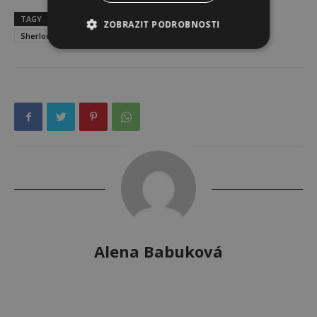
TAGY
Arthur Conan Doyle
detektiv
příběh
ZOBRAZIT PODROBNOSTI
Sherlock Holmes
Alena Babuková