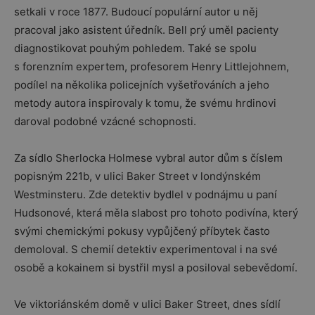
setkali v roce 1877. Budoucí populární autor u něj
pracoval jako asistent úředník. Bell prý uměl pacienty
diagnostikovat pouhým pohledem. Také se spolu
s forenzním expertem, profesorem Henry Littlejohnem,
podílel na několika policejních vyšetřováních a jeho
metody autora inspirovaly k tomu, že svému hrdinovi
daroval podobné vzácné schopnosti.
Za sídlo Sherlocka Holmese vybral autor dům s číslem
popisným 221b, v ulici Baker Street v londýnském
Westminsteru. Zde detektiv bydlel v podnájmu u paní
Hudsonové, která měla slabost pro tohoto podivína, který
svými chemickými pokusy vypůjčený příbytek často
demoloval. S chemií detektiv experimentoval i na své
osobě a kokainem si bystřil mysl a posiloval sebevědomí.
Ve viktoriánském domě v ulici Baker Street, dnes sídlí