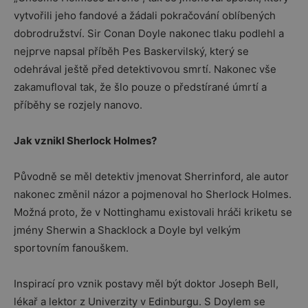
vytvořili jeho fandové a žádali pokračování oblíbených
dobrodružství. Sir Conan Doyle nakonec tlaku podlehl a
nejprve napsal příběh Pes Baskervilský, který se
odehrával ještě před detektivovou smrtí. Nakonec vše
zakamufloval tak, že šlo pouze o předstírané úmrtí a
příběhy se rozjely nanovo.
Jak vznikl Sherlock Holmes?
Původně se měl detektiv jmenovat Sherrinford, ale autor
nakonec změnil názor a pojmenoval ho Sherlock Holmes.
Možná proto, že v Nottinghamu existovali hráči kriketu se
jmény Sherwin a Shacklock a Doyle byl velkým
sportovním fanouškem.
Inspirací pro vznik postavy měl být doktor Joseph Bell,
lékař a lektor z Univerzity v Edinburgu. S Doylem se