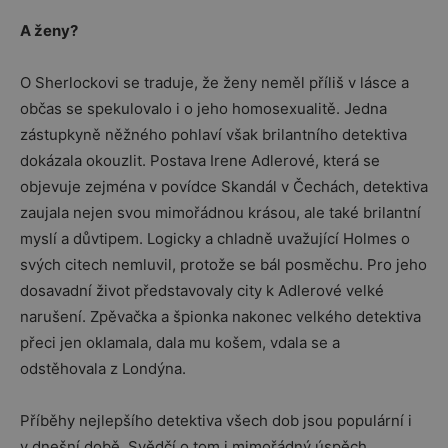
A ženy?
O Sherlockovi se traduje, že ženy neměl příliš v lásce a
občas se spekulovalo i o jeho homosexualitě. Jedna
zástupkyně něžného pohlaví však brilantního detektiva
dokázala okouzlit. Postava Irene Adlerové, která se
objevuje zejména v povídce Skandál v Čechách, detektiva
zaujala nejen svou mimořádnou krásou, ale také brilantní
myslí a důvtipem. Logicky a chladně uvažující Holmes o
svých citech nemluvil, protože se bál posměchu. Pro jeho
dosavadní život představovaly city k Adlerové velké
narušení. Zpěvačka a špionka nakonec velkého detektiva
přeci jen oklamala, dala mu košem, vdala se a
odstěhovala z Londýna.
Příběhy nejlepšího detektiva všech dob jsou populární i
v dnešní době. Svědčí o tom i mimořádný úspěch