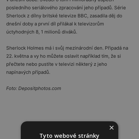
posledního seriálového zpracování jeho případů. Série
Sherlock z dílny britské televize BBC, zasadila děj do
dnešní doby a první díl přilákal k televizorům
úctyhodných 8, 1 milionů diváků.
Sherlock Holmes má i svůj mezinárodní den. Připadá na
22. května a vy ho můžete oslavit například tím, že si
přečtete nebo pustíte v televizi některý z jeho
napínavých případů.
Foto: Depositphotos.com
×
Tyto webové stránky
Reklama