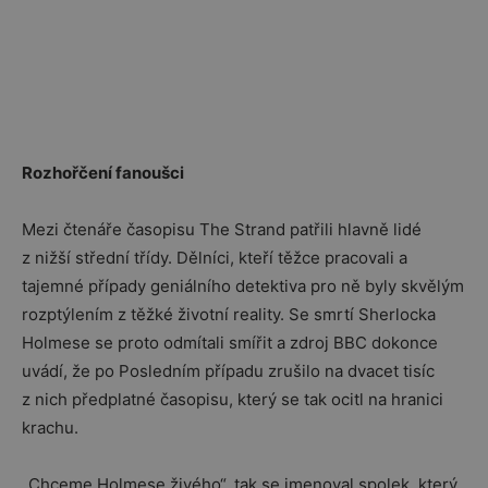
Rozhořčení fanoušci
Mezi čtenáře časopisu The Strand patřili hlavně lidé
z nižší střední třídy. Dělníci, kteří těžce pracovali a
tajemné případy geniálního detektiva pro ně byly skvělým
rozptýlením z těžké životní reality. Se smrtí Sherlocka
Holmese se proto odmítali smířit a zdroj BBC dokonce
uvádí, že po Posledním případu zrušilo na dvacet tisíc
z nich předplatné časopisu, který se tak ocitl na hranici
krachu.
„Chceme Holmese živého“, tak se jmenoval spolek, který