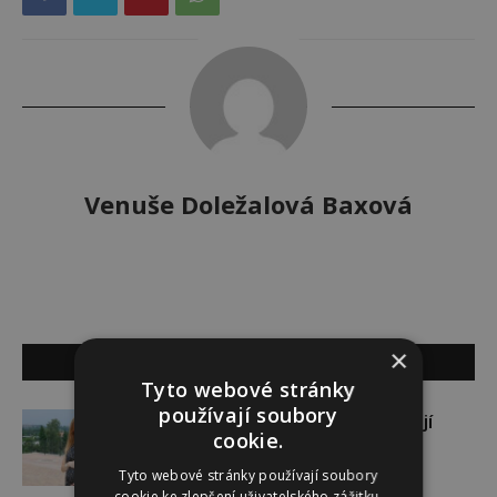
Venuše Doležalová Baxová
×
SOUVISEJÍCÍ ČLÁNKY
Tyto webové stránky
používají soubory
Gabriela Soukalová se nebojí
cookie.
sportovat ani v těhotenství
Tyto webové stránky používají soubory
cookie ke zlepšení uživatelského zážitku.