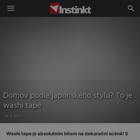
Instinkt
Domov podle japonského stylu? To je
washi tape
28.6.2017
Washi tape je absolutním hitem na dekorační scéně! S