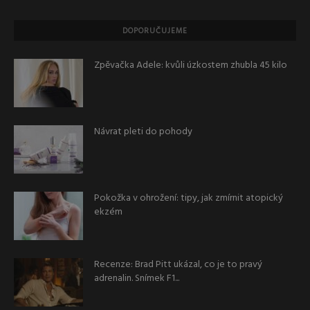
DOPORUČUJEME
Zpěvačka Adele: kvůli úzkostem zhubla 45 kilo
Návrat pleti do pohody
Pokožka v ohrožení: tipy, jak zmírnit atopický
ekzém
Recenze: Brad Pitt ukázal, co je to pravý
adrenalin. Snímek F1...