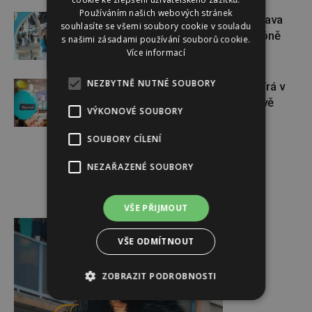
Používáním našich webových stránek
Dopřejte si na Colours of Ostrava
souhlasíte se všemi soubory cookie v souladu
pauzu plnou zážitků v IQOS zóně
s našimi zásadami používání souborů cookie.
Více informací
NEZBYTNĚ NUTNÉ SOUBORY
Dánský řetězec NORMAL otevírá v
České republice své první dvě
VÝKONOVÉ SOUBORY
prodejny
SOUBORY CÍLENÍ
NEZAŘAZENÉ SOUBORY
VŠE PŘIJMOUT
Reklama
VŠE ODMÍTNOUT
ZOBRAZIT PODROBNOSTI