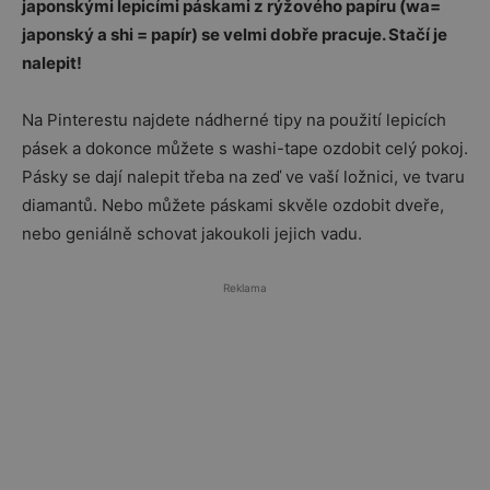
japonskými lepicími páskami z rýžového papíru (wa=
japonský a shi = papír) se velmi dobře pracuje. Stačí je
nalepit!
Na Pinterestu najdete nádherné tipy na použití lepicích
pásek a dokonce můžete s washi-tape ozdobit celý pokoj.
Pásky se dají nalepit třeba na zeď ve vaší ložnici, ve tvaru
diamantů. Nebo můžete páskami skvěle ozdobit dveře,
nebo geniálně schovat jakoukoli jejich vadu.
Reklama