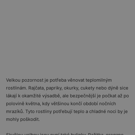
Velkou pozornost je potřeba věnovat teplomilným
rostlinám. Rajčata, papriky, okurky, cukety nebo dýně sice
lákají k okamžité výsadbě, ale bezpečnější je počkat až po
polovině května, kdy většinou končí období nočních
mrazíků. Tyto rostliny potřebují teplo a chladné noci by je
mohly poškodit.
Skvělou volbou jsou nyní také bylinky. Pažitka, oregano,