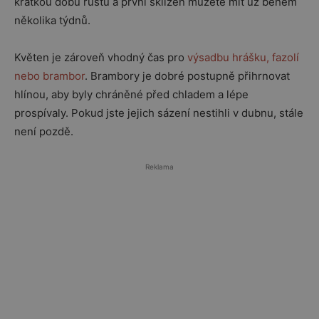
krátkou dobu růstu a první sklizeň můžete mít už během
několika týdnů.
Květen je zároveň vhodný čas pro
výsadbu hrášku, fazolí
nebo brambor
. Brambory je dobré postupně přihrnovat
hlínou, aby byly chráněné před chladem a lépe
prospívaly. Pokud jste jejich sázení nestihli v dubnu, stále
není pozdě.
Reklama