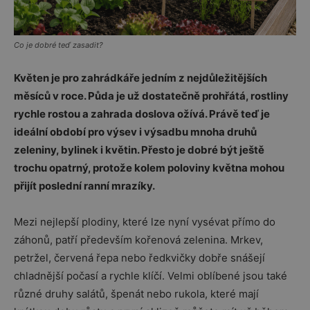
Co je dobré teď zasadit?
Květen je pro zahrádkáře jedním z nejdůležitějších
měsíců v roce. Půda je už dostatečně prohřátá, rostliny
rychle rostou a zahrada doslova ožívá. Právě teď je
ideální období pro výsev i výsadbu mnoha druhů
zeleniny, bylinek i květin. Přesto je dobré být ještě
trochu opatrný, protože kolem poloviny května mohou
přijít poslední ranní mrazíky.
Mezi nejlepší plodiny, které lze nyní vysévat přímo do
záhonů, patří především kořenová zelenina. Mrkev,
petržel, červená řepa nebo ředkvičky dobře snášejí
chladnější počasí a rychle klíčí. Velmi oblíbené jsou také
různé druhy salátů, špenát nebo rukola, které mají