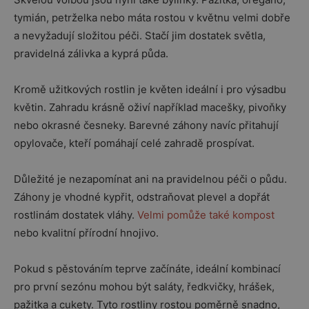
tymián, petrželka nebo máta rostou v květnu velmi dobře
a nevyžadují složitou péči. Stačí jim dostatek světla,
pravidelná zálivka a kyprá půda.
Kromě užitkových rostlin je květen ideální i pro výsadbu
květin. Zahradu krásně oživí například macešky, pivoňky
nebo okrasné česneky. Barevné záhony navíc přitahují
opylovače, kteří pomáhají celé zahradě prospívat.
Důležité je nezapomínat ani na pravidelnou péči o půdu.
Záhony je vhodné kypřit, odstraňovat plevel a dopřát
rostlinám dostatek vláhy.
Velmi pomůže také kompost
nebo kvalitní přírodní hnojivo.
Pokud s pěstováním teprve začínáte, ideální kombinací
pro první sezónu mohou být saláty, ředkvičky, hrášek,
pažitka a cukety. Tyto rostliny rostou poměrně snadno,