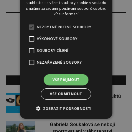
souhlasíte se všemi soubory cookie v souladu
s našimi zásadami používání souborů cookie.
Více informací
NEZBYTNĚ NUTNÉ SOUBORY
Lucie Šáleová
VÝKONOVÉ SOUBORY
SOUBORY CÍLENÍ
NEZAŘAZENÉ SOUBORY
SOUVISEJÍCÍ ČLÁNKY
VŠE PŘIJMOUT
VŠE ODMÍTNOUT
Soutěž o set praktických produktů
značky FIXED
ZOBRAZIT PODROBNOSTI
Gabriela Soukalová se nebojí
sportovat ani v těhotenství