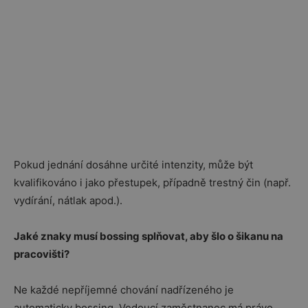
Pokud jednání dosáhne určité intenzity, může být
kvalifikováno i jako přestupek, případně trestný čin (např.
vydírání, nátlak apod.).
Jaké znaky musí bossing splňovat, aby šlo o šikanu na
pracovišti?
Ne každé nepříjemné chování nadřízeného je
automaticky bossing. Vedoucí zaměstnanec má právo