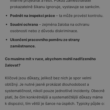
interně projednat a řešit. Pokud zaměstnavatel
prokazatelně šikanu ignoruje, vystavuje se sankcím.
Podnět na inspekci práce
– ta může provést kontrolu.
Soudní ochrana
– zejména žaloba na ochranu
osobnosti nebo z důvodu diskriminace.
Ukončení pracovního poměru ze strany
zaměstnance.
Co musíme mít v ruce, abychom mohli nadřízeného
žalovat?
Klíčové jsou důkazy, jelikož bez nich je spor velmi
obtížný. Je nutné jasně prokázat dlouhodobost a
systematičnost, nikoli pouze jednotlivé incidenty. Obecně
platí, že čím konkrétnější a systematičtější důkazy máme
k dispozici, tím větší je šance na úspěch. Typicky půjde o: