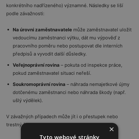
konkrétního nadřízeného) významné. Následky se liší
podle závažnosti:
Na úrovni zaměstnavatele
může zaměstnavatel uložit
vedoucímu zaměstnanci výtku, dát mu výpověď z
pracovního poměru nebo postupovat dle interních
předpisů a vyvodit další důsledky.
Veřejnoprávní rovina
– pokuta od inspekce práce,
pokud zaměstnavatel situaci neřeší.
Soukromoprávní rovina
– náhrada nemajetkové újmy
dotčenému zaměstnanci nebo náhrada škody (např.
ušlý výdělek).
V závažných případech může jít i o přestupek nebo
trestný čin.
×
Tyto webové stránky