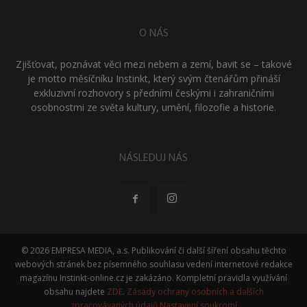
O NÁS
Zjišťovat, poznávat věci mezi nebem a zemí, bavit se – takové
je motto měsíčníku Instinkt, který svým čtenářům přináší
exkluzivní rozhovory s předními českými i zahraničními
osobnostmi ze světa kultury, umění, filozofie a historie.
NÁSLEDUJ NÁS
© 2026 EMPRESA MEDIA, a.s. Publikování či další šíření obsahu těchto
webových stránek bez písemného souhlasu vedení internetové redakce
magazínu Instinkt-online.cz je zakázáno. Kompletní pravidla využívání
obsahu najdete
ZDE
.
Zásady ochrany osobních a dalších
zpracovávaných údajů
Nastavení soukromí