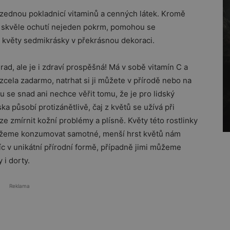
zednou pokladnicí vitaminů a cenných látek. Kromě
y skvěle ochutí nejeden pokrm, pomohou se
 květy sedmikrásky v překrásnou dekoraci.
d, ale je i zdraví prospěšná! Má v sobě vitamín C a
e zcela zadarmo, natrhat si ji můžete v přírodě nebo na
 se snad ani nechce věřit tomu, že je pro lidský
 působí protizánětlivě, čaj z květů se užívá při
e zmírnit kožní problémy a plísně. Květy této rostlinky
můžeme konzumovat samotné, menší hrst květů nám
íc v unikátní přírodní formě, případně jimi můžeme
 i dorty.
Reklama