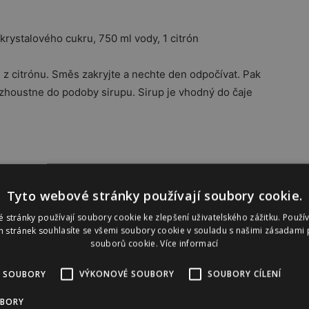
rystalového cukru, 750 ml vody, 1 citrón
u z citrónu. Směs zakryjte a nechte den odpočívat. Pak
s zhoustne do podoby sirupu. Sirup je vhodný do čaje
 listy i květy sedmikárek
Tyto webové stránky používají soubory cookie.
te mléko, osolíme a přidáme jemně nasekané listy a květy
 stránky používají soubory cookie ke zlepšení uživatelského zážitku. Použí
 stránek souhlasíte se všemi soubory cookie v souladu s našimi zásadami 
bo k rybě.
souborů cookie.
Více informací
 SOUBORY
VÝKONOVÉ SOUBORY
SOUBORY CÍLENÍ
UBORY