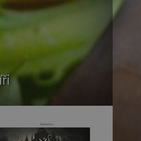
ři
Reklama