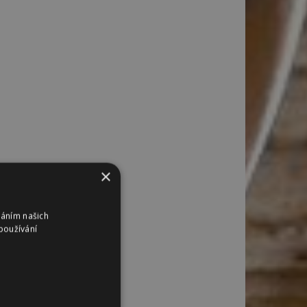
×
váním našich
používání