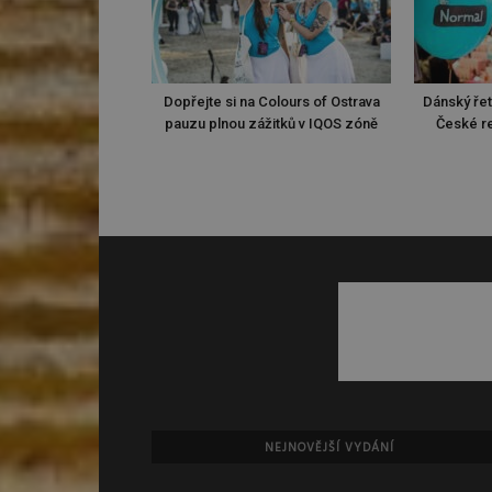
Dopřejte si na Colours of Ostrava
Dánský ře
pauzu plnou zážitků v IQOS zóně
České re
NEJNOVĚJŠÍ VYDÁNÍ