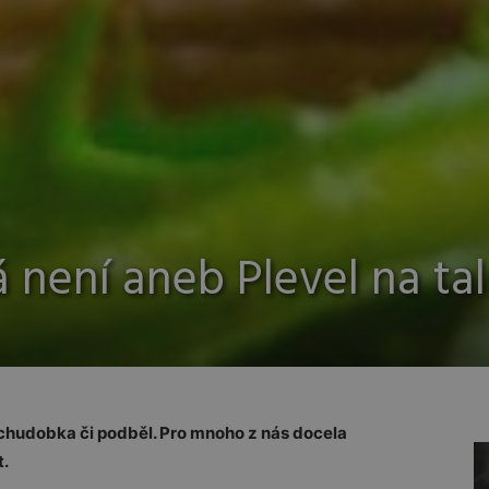
ení aneb Plevel na talí
chudobka či podběl. Pro mnoho z nás docela
t.