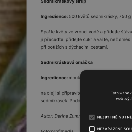
Sedmikráskový sirup
Ingredience:
500 květů sedmikrásky, 750 g k
Spařte květy ve vroucí vodě a přidejte šťáv
ji přeceďte, přidejte cukr a vařte, než smě
při potížích s dýchacími cestami.
Sedmikrásková omáčka
Ingredience:
mouka, olej, pórek, mléko, sůl,
na oleji si připravíte jíšku s pórkem, přidá
Tyto webové
webových
sedmikrásek. Podává se ztracenými vejci ne
Autor: Darina Zumrová
NEZBYTNĚ NUTNÉ
NEZAŘAZENÉ SO
Foto:profimedia