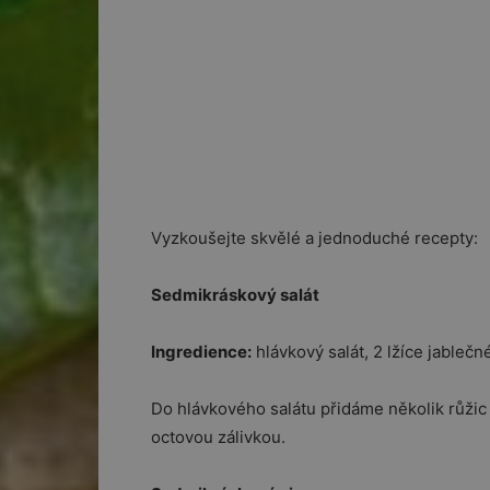
Vyzkoušejte skvělé a jednoduché recepty:
Sedmikráskový salát
Ingredience:
hlávkový salát, 2 lžíce jablečn
Do hlávkového salátu přidáme několik růžic
octovou zálivkou.