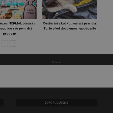
tězec NORMAL otevírá v
Cestování s kočkou má svá pravidla.
publice své první dvě
Tohle před dovolenou nepodceňte
prodejny
Reklama
DOPORUČUJEME