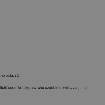
ého octa, sůl
 listů sedmikrásky, navrchu ozdobíme květy, zalijeme