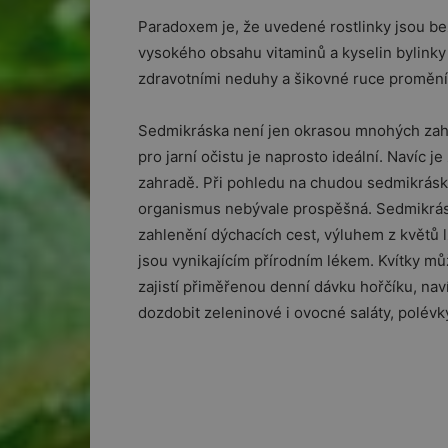
Paradoxem je, že uvedené rostlinky jsou be
vysokého obsahu vitaminů a kyselin bylink
zdravotními neduhy a šikovné ruce promění
Sedmikráska není jen okrasou mnohých zahra
pro jarní očistu je naprosto ideální. Navíc j
zahradě. Při pohledu na chudou sedmikrásku
organismus nebývale prospěšná. Sedmikráska
zahlenění dýchacích cest, výluhem z květů lz
jsou vynikajícím přírodním lékem. Kvítky 
zajistí přiměřenou denní dávku hořčíku, nav
dozdobit zeleninové i ovocné saláty, polévky