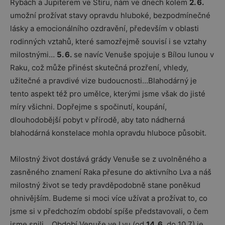
Rybách a Jupiterem ve Štíru, nám ve dnech kolem
2. 6.
umožní prožívat stavy opravdu hluboké, bezpodmínečné
lásky a emocionálního ozdravění, především v oblasti
rodinných vztahů, které samozřejmě souvisí i se vztahy
milostnými…
5. 6.
se navíc Venuše spojuje s Bílou lunou v
Raku, což může přinést skutečná prozření, vhledy,
užitečné a pravdivé vize budoucnosti…Blahodárný je
tento aspekt též pro umělce, kterými jsme však do jisté
míry všichni. Dopřejme s spočinutí, koupání,
dlouhodobější pobyt v přírodě, aby tato nádherná
blahodárná konstelace mohla opravdu hluboce působit.
Milostný život dostává grády Venuše se z uvolněného a
zasněného znamení Raka přesune do aktivního Lva a náš
milostný život se tedy pravděpodobně stane poněkud
ohnivějším. Budeme si moci více užívat a prožívat to, co
jsme si v předchozím období spíše představovali, o čem
jsme snili… Období Venuše ve Lvu (od
14. 6.
do 10.7) je