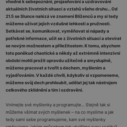
vhodné k sebepoznání, projasňování a uzdravování
aktuálních životních situací a vztahů všeho druhu… Od
21.5 se Slunce nalézá ve znamení Blíženců a my si tedy
můžeme užívat jejich vzdušné lehkosti a pružnosti.
Setkávat se, komunikovat, vyměňovat si nápady a
potřebné informace, učit se z životních situací a otevírat
se novým možnostem a příležitostem. K tomu, abychom
toto poněkud chaotické a někdy až extrémně intenzivní
období mohli prožít opravdu užitečně a smysluplně,
můžeme pracovat a tvořit s dechem, myšlením a
vyjadřováním. V každé chvíli, kdykoliv si vzpomeneme,
můžeme svůj dech prohloubit, udělat jej tak nástrojem
celkového zklidnění a tím i ozdravění.
Vnímejte své myšlenky a programujte… Stejně tak si
můžeme všímat svých myšlenek – na co myslíme a jak
tedy sami sebe programujeme, kam své myšlenky
směrujeme, jakým způsobem tak utváříme svou realitu?