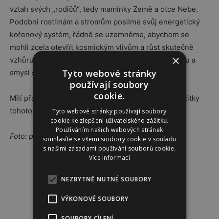
vztah svých „rodičů“, tedy maminky Země a otce Nebe.
Podobni rostlinám a stromům posilme svůj energetický
kořenový systém, řádně se uzemněme, abychom se
mohli zcela otevřít kosmickým vlivům a růst skutečně
×
vzhůru, rozvíjet se a poznávat svou pravou podstatu a
Tyto webové stránky
smysl své existence…
používají soubory
cookie.
Milí přátelé, přeji opravdu hluboké a intenzivní prožitky
tohoto blahodárného času!
Tyto webové stránky používají soubory
cookie ke zlepšení uživatelského zážitku.
Používáním našich webových stránek
Foto: profimedia
souhlasíte se všemi soubory cookie v souladu
s našimi zásadami používání souborů cookie.
Více informací
Reklama
NEZBYTNĚ NUTNÉ SOUBORY
VÝKONOVÉ SOUBORY
SOUBORY CÍLENÍ