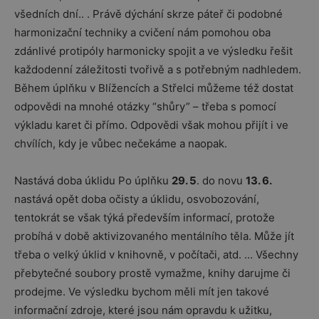
všedních dní.. . Právě dýchání skrze páteř či podobné
harmonizační techniky a cvičení nám pomohou oba
zdánlivé protipóly harmonicky spojit a ve výsledku řešit
každodenní záležitosti tvořivě a s potřebným nadhledem.
Během úplňku v Blížencích a Střelci můžeme též dostat
odpovědi na mnohé otázky “shůry” – třeba s pomocí
výkladu karet či přímo. Odpovědi však mohou přijít i ve
chvílích, kdy je vůbec nečekáme a naopak.
Nastává doba úklidu Po úplňku
29. 5
. do novu
13. 6.
nastává opět doba očisty a úklidu, osvobozování,
tentokrát se však týká především informací, protože
probíhá v době aktivizovaného mentálního těla. Může jít
třeba o velký úklid v knihovně, v počítači, atd. … Všechny
přebytečné soubory prostě vymažme, knihy darujme či
prodejme. Ve výsledku bychom měli mít jen takové
informační zdroje, které jsou nám opravdu k užitku,