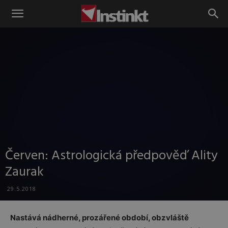
Instinkt
Červen: Astrologická předpověď Ality
Zaurak
29.5.2018
Nastává nádherné, prozářené období, obzvláště