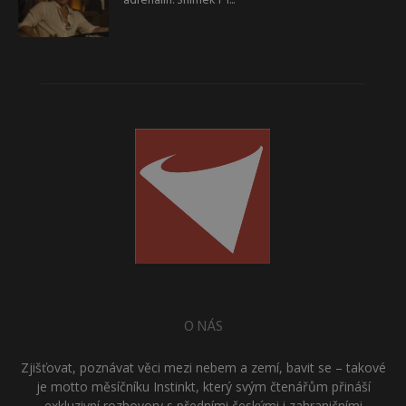
adrenalin. Snímek F1...
O NÁS
Zjišťovat, poznávat věci mezi nebem a zemí, bavit se – takové
je motto měsíčníku Instinkt, který svým čtenářům přináší
exkluzivní rozhovory s předními českými i zahraničními