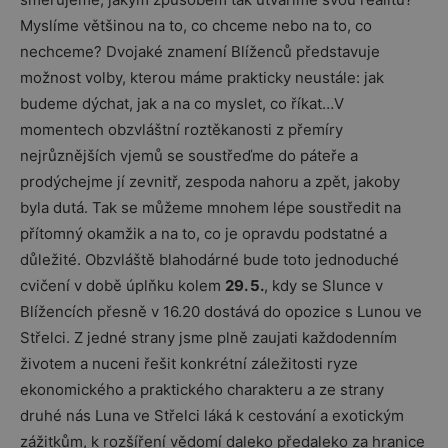
Myslíme většinou na to, co chceme nebo na to, co
nechceme? Dvojaké znamení Blíženců představuje
možnost volby, kterou máme prakticky neustále: jak
budeme dýchat, jak a na co myslet, co říkat…V
momentech obzvláštní roztěkanosti z přemíry
nejrůznějších vjemů se soustřeďme do páteře a
prodýchejme jí zevnitř, zespoda nahoru a zpět, jakoby
byla dutá. Tak se můžeme mnohem lépe soustředit na
přítomný okamžik a na to, co je opravdu podstatné a
důležité. Obzvláště blahodárné bude toto jednoduché
cvičení v době úplňku kolem
29. 5.
, kdy se Slunce v
Blížencích přesně v 16.20 dostává do opozice s Lunou ve
Střelci. Z jedné strany jsme plně zaujati každodenním
životem a nuceni řešit konkrétní záležitosti ryze
ekonomického a praktického charakteru a ze strany
druhé nás Luna ve Střelci láká k cestování a exotickým
zážitkům, k rozšíření vědomí daleko předaleko za hranice