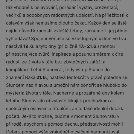
též vhodné k oslavování, pořádání výstav, prezentací,
večírků a podobných radostných událostí. Na příležitosti k
oslavám však nemusíme dlouho čekat. Každý den se jistě
najde důvod k radosti, zvláště tehdy, začneme-li jej přímo
vyhledávat! Spojení Venuše se vzestupným uzlem ve Lvu
nastává
19. 6.
a tyto dny (přibližně
17.- 21. 6.
) mohou
přinést nejvíce tvůrčí inspirace a posunů směrem k čiré
radosti ze života v těle bez zbytečných zátěží a
komplikací. Letní Slunovrat, tedy vstup Slunce do
znamení Raka
21. 6
., nastává tentokrát v pravé poledne se
Sluncem nad hlavou a umožní nám ponořit se hluboko do
mysteria života v těle. Nádherné a prozářené dny kolem
letního Slunovratu obzvláště lákají k procházkám a
společným oslavám a rituálům. Je to také ideální doba k
početí. Je-li to možné, buďme v moment Slunovratu v
přírodě, abychom s pomocí dechu, představivosti mohli
třeba s pomocí výše zmíněného cvičení harmonizovat