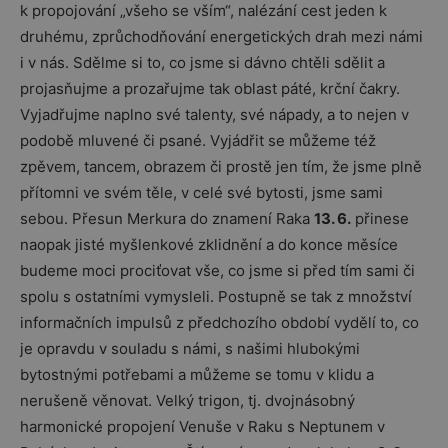
k propojování „všeho se vším“, nalézání cest jeden k
druhému, zprůchodňování energetických drah mezi námi
i v nás. Sdělme si to, co jsme si dávno chtěli sdělit a
projasňujme a prozařujme tak oblast páté, krční čakry.
Vyjadřujme naplno své talenty, své nápady, a to nejen v
podobě mluvené či psané. Vyjádřit se můžeme též
zpěvem, tancem, obrazem či prostě jen tím, že jsme plně
přítomni ve svém těle, v celé své bytosti, jsme sami
sebou. Přesun Merkura do znamení Raka
13. 6.
přinese
naopak jisté myšlenkové zklidnění a do konce měsíce
budeme moci prociťovat vše, co jsme si před tím sami či
spolu s ostatními vymysleli. Postupně se tak z množství
informačních impulsů z předchozího období vydělí to, co
je opravdu v souladu s námi, s našimi hlubokými
bytostnými potřebami a můžeme se tomu v klidu a
nerušeně věnovat. Velký trigon, tj. dvojnásobný
harmonické propojení Venuše v Raku s Neptunem v