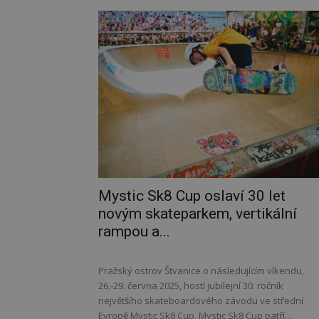
Mystic Sk8 Cup oslaví 30 let
novým skateparkem, vertikální
rampou a...
Pražský ostrov Štvanice o následujícím víkendu,
26.-29. června 2025, hostí jubilejní 30. ročník
největšího skateboardového závodu ve střední
Evropě Mystic Sk8 Cup. Mystic Sk8 Cup patří...