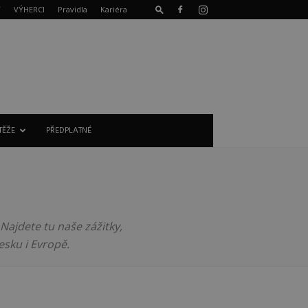
T
VÝHERCI
Pravidla
Kariéra
TĚŽE
PŘEDPLATNÉ
Najdete tu naše zážitky,
esku i Evropě.