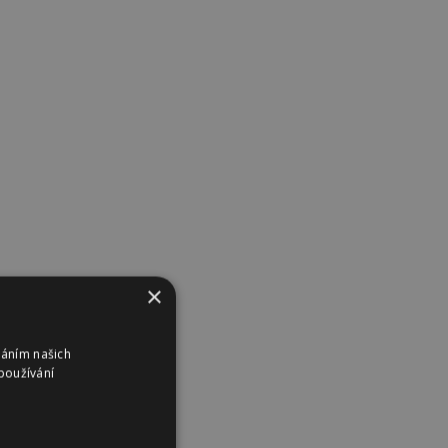
×
váním našich
používání