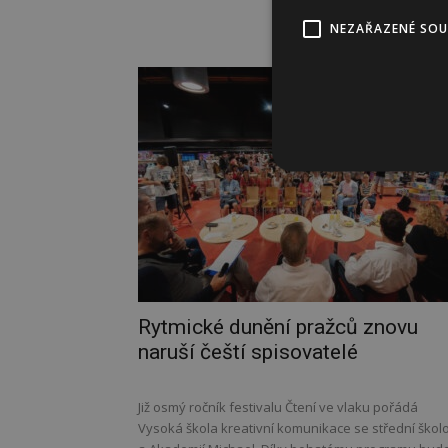
NEZAŘAZENÉ SO
Rytmické dunění pražců znovu
naruší čeští spisovatelé
Již osmý ročník festivalu Čtení ve vlaku pořádá
Vysoká škola kreativní komunikace se střední škol