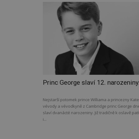
Princ George slaví 12. narozeniny
Nejstarší potomek prince Williama a princezny Kate
vévody a vévodkyně z Cambridge princ George dn
slaví dvanácté narozeniny. Již tradičně k oslavě patř
i...