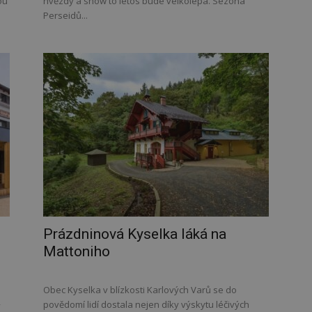
ou
hvězdy a show to letos bude velkolepá. Sezóna
Perseidů...
Prázdninová Kyselka láká na
Mattoniho
Obec Kyselka v blízkosti Karlových Varů se do
,
povědomí lidí dostala nejen díky výskytu léčivých