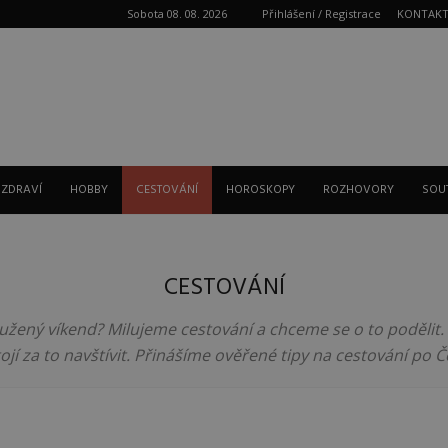
Sobota 08. 08. 2026
Přihlášení / Registrace
KONTAK
Reklama
 ZDRAVÍ
HOBBY
CESTOVÁNÍ
HOROSKOPY
ROZHOVORY
SOU
CESTOVÁNÍ
žený víkend? Milujeme cestování a chceme se o to podělit. 
ojí za to navštívit. Přinášíme ověřené tipy na cestování po Č