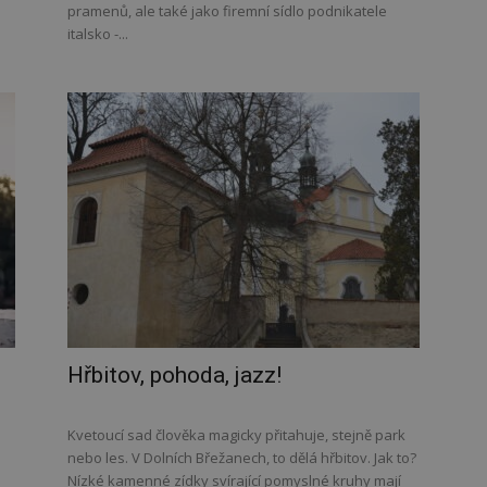
pramenů, ale také jako firemní sídlo podnikatele
italsko -...
Hřbitov, pohoda, jazz!
Kvetoucí sad člověka magicky přitahuje, stejně park
nebo les. V Dolních Břežanech, to dělá hřbitov. Jak to?
Nízké kamenné zídky svírající pomyslné kruhy mají