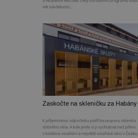
a Akademií Michael. Díky bohatému programu bud
mít návštěvníci...
Zaskočte na skleničku za Habány
K příjemnému odpočinku patří bezesporu sklenka
dobrého vína. A kde jinde si ji vychutnat než přímo
v kolébce vinařství a největší vinařské obci v Česku