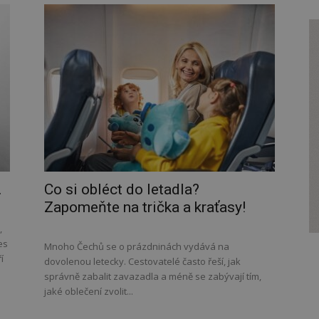
.
Co si obléct do letadla?
Zapomeňte na trička a kraťasy!
,
es
Mnoho Čechů se o prázdninách vydává na
í
dovolenou letecky. Cestovatelé často řeší, jak
správně zabalit zavazadla a méně se zabývají tím,
jaké oblečení zvolit...