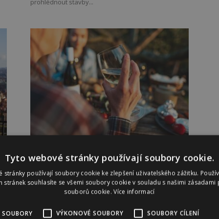
prohlédnout stavby...
Pražské náplavky lákají na dobré
Tyto webové stránky používají soubory cookie.
víno i rybí speciality
 stránky používají soubory cookie ke zlepšení uživatelského zážitku. Použí
 stránek souhlasíte se všemi soubory cookie v souladu s našimi zásadami 
souborů cookie.
Více informací
Druhý červnový víkend bude pražská náplavka
Hořejšího nábřeží patřit milovníkům vín, rybích
 SOUBORY
VÝKONOVÉ SOUBORY
SOUBORY CÍLENÍ
specialit a všem, kteří se rádi baví. Návštěvníci se