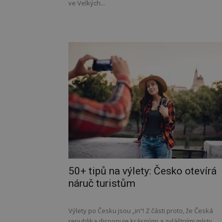
ve Velkých...
50+ tipů na výlety: Česko otevírá
náruč turistům
Výlety po Česku jsou „in“! Z části proto, že Česká
republika disponuje krásnými a zvláštními místy,