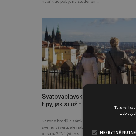
například pobyt na studeném...
Svatováclavské poutě i veletrhy:
tipy, jak si užít začátek podzimu
Tyto webové
webových
Sezona hradů a zámků se sice pomalu chýlí ke
svému závěru, ale nabídka kulturních akcí je stále
NEZBYTNĚ NUTNÉ
pestrá. Příští týden se bude slavit svátek...