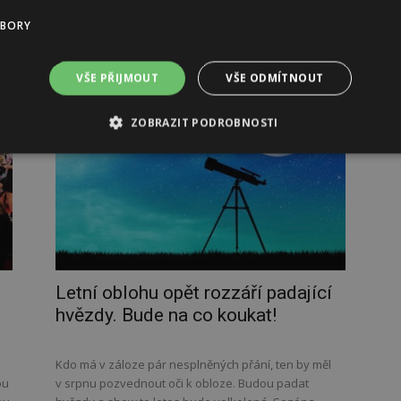
mohou těšit na...
UBORY
VŠE PŘIJMOUT
VŠE ODMÍTNOUT
ZOBRAZIT PODROBNOSTI
Letní oblohu opět rozzáří padající
hvězdy. Bude na co koukat!
Kdo má v záloze pár nesplněných přání, ten by měl
ou
v srpnu pozvednout oči k obloze. Budou padat