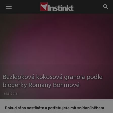
Instinkt
Bezlepková kokosová granola podle
blogerky Romany Böhmové
15.3.2018
Pokud ráno nestíháte a potřebujete mít snídaní během