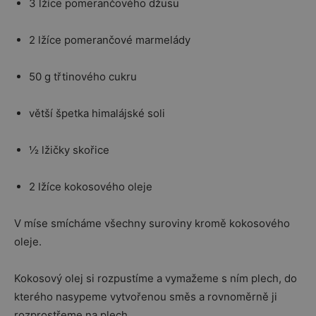
3 lžíce pomerančového džusu
2 lžíce pomerančové marmelády
50 g třtinového cukru
větší špetka himalájské soli
½ lžičky skořice
2 lžíce kokosového oleje
V míse smícháme všechny suroviny kromě kokosového
oleje.
Kokosový olej si rozpustíme a vymažeme s ním plech, do
kterého nasypeme vytvořenou směs a rovnoměrně ji
rozprostřeme na plech.