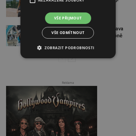
NEZAŘAZENÉ SOUBORY
sportovat ani v těhotenství
VŠE PŘIJMOUT
Dopřejte si na Colours of Ostrava
VŠE ODMÍTNOUT
pauzu plnou zážitků v IQOS zóně
ZOBRAZIT PODROBNOSTI
Reklama