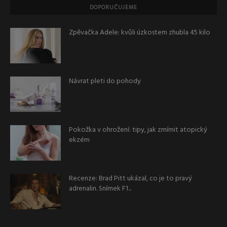
DOPORUČUJEME
Zpěvačka Adele: kvůli úzkostem zhubla 45 kilo
Návrat pleti do pohody
Pokožka v ohrožení: tipy, jak zmírnit atopický
ekzém
Recenze: Brad Pitt ukázal, co je to pravý
adrenalin. Snímek F1...