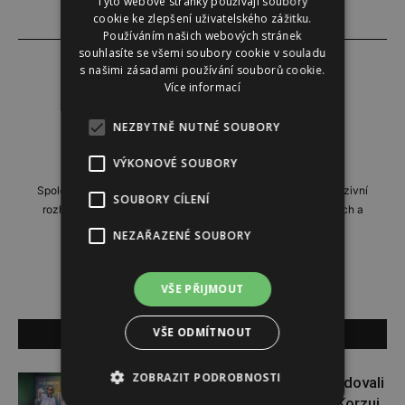
Tyto webové stránky používají soubory
cookie ke zlepšení uživatelského zážitku.
Používáním našich webových stránek
souhlasíte se všemi soubory cookie v souladu
s našimi zásadami používání souborů cookie.
Více informací
Instinkt
NEZBYTNĚ NUTNÉ SOUBORY
http://www.instinkt-online.cz
VÝKONOVÉ SOUBORY
Společensko-reportážní týdeník, přinášející profilové a exkluzivní
SOUBORY CÍLENÍ
rozhovory, domácí i zahraniční reportáže, příběhy zajímavých a
neobyčejných lidí.
NEZAŘAZENÉ SOUBORY
VŠE PŘIJMOUT
VŠE ODMÍTNOUT
SOUVISEJÍCÍ ČLÁNKY
ZOBRAZIT PODROBNOSTI
Paulie Garand a Slávek Pham bodovali
na Colours of Ostrava. Projekt Korzuj