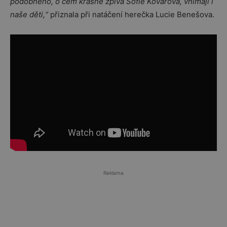
podobného, o čem krásně zpívá Sofie Kovářová, vnímají i
naše děti,
“
přiznala při natáčení herečka Lucie Benešova.
Reklama