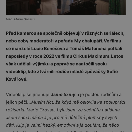
foto: Marie Grossu
Před kamerou se společně objevují v různých seriálech,
nebo coby moderátoři v pořadu My chalupáři. Ve filmu
se manželé Lucie Benešova a Tomáš Matonoha potkali
naposledy v roce 2022 ve filmu Cirkus Maximum. Letos
však udělali výjimku a poprvé se naatočili spolu
videoklip, kde ztvárnili rodiče mladé zpěvačky Sofie
Kovářové.
Videoklip se jmenuje
Jsme to my
a je poctou rodičům a
jejich péči.
„Musím říct, že když mě oslovila ke spolupráci
režisérka Marie Grossu, byla jsem ze scénáře
nadšená.
Jsem sama máma a je pro mě důležité plnit sny svých
dětí. Klip je velmi hezký, emotivní a já doufám, že něco