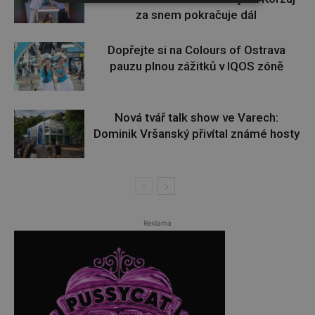
za snem pokračuje dál
Dopřejte si na Colours of Ostrava
pauzu plnou zážitků v IQOS zóně
Nová tvář talk show ve Varech:
Dominik Vršanský přivítal známé hosty
Reklama