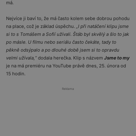
má.
Nejvíce ji baví to, že má často kolem sebe dobrou pohodu
na place, což je základ úspěchu.
„I při natáčení klipu jsme
si to s Tomášem a Sofií užívali. Štáb byl skvělý a šlo to jak
po másle. U filmu nebo seriálu často čekáte, tady to
pěkně odsýpalo a po dlouhé době jsem si to opravdu
velmi užívala,“
dodala herečka. Klip s názvem
Jsme to my
je na má premiéru na YouTube právě dnes, 25. února od
15 hodin.
Reklama