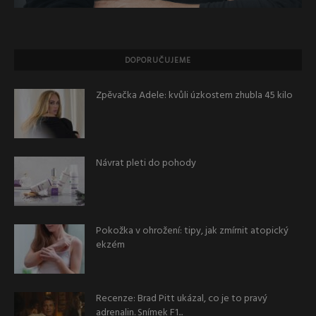
DOPORUČUJEME
Zpěvačka Adele: kvůli úzkostem zhubla 45 kilo
Návrat pleti do pohody
Pokožka v ohrožení: tipy, jak zmírnit atopický
ekzém
Recenze: Brad Pitt ukázal, co je to pravý
adrenalin. Snímek F1...