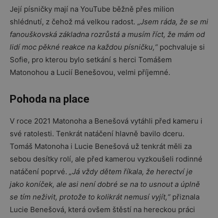
Její písničky mají na YouTube běžně přes milion
shlédnutí, z čehož má velkou radost. „
Jsem ráda, že se mi
fanouškovská základna rozrůstá a musím říct, že mám od
lidí moc pěkné reakce na každou písničku,“
pochvaluje si
Sofie, pro kterou bylo setkání s herci Tomášem
Matonohou a Lucií Benešovou, velmi příjemné.
Pohoda na place
V roce 2021 Matonoha a Benešová vytáhli před kameru i
své ratolesti. Tenkrát natáčení hlavně bavilo dceru.
Tomáš Matonoha i Lucie Benešová už tenkrát měli za
sebou desítky rolí, ale před kamerou vyzkoušeli rodinné
natáčení poprvé.
„Já vždy dětem říkala, že herectví je
jako koníček, ale asi není dobré se na to usnout a úplně
se tím neživit, protože to kolikrát nemusí vyjít,“
přiznala
Lucie Benešová, která ovšem štěstí na hereckou práci