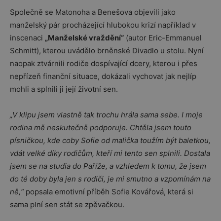
Společně se Matonoha a Benešova objevili jako
manželský pár procházející hlubokou krizí například v
inscenaci
„Manželské vraždění“
(autor Eric-Emmanuel
Schmitt), kterou uvádělo brněnské Divadlo u stolu. Nyní
naopak ztvárnili rodiče dospívající dcery, kterou i přes
nepřízeň finanční situace, dokázali vychovat jak nejlíp
mohli a splnili ji její životní sen.
„V klipu jsem vlastně tak trochu hrála sama sebe. I moje
rodina mě neskutečně podporuje. Chtěla jsem touto
písničkou, kde coby Sofie od malička toužím být baletkou,
vdát velké díky rodičům, kteří mi tento sen splnili. Dostala
jsem se na studia do Paříže, a vzhledem k tomu, že jsem
do té doby byla jen s rodiči, je mi smutno a vzpomínám na
ně,“
popsala emotivní příběh Sofie Kovářová, která si
sama plní sen stát se zpěvačkou.