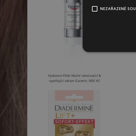
NEZAŘAZENÉ SO
Hyaluron Filler Noční obnovující &
vyplňující sérum Eucerin, 960 Kč