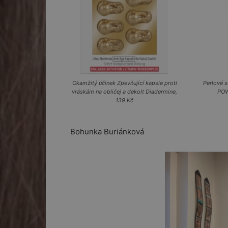
Okamžitý účinek Zpevňující kapsle proti
Perlové 
vráskám na obličej a dekolt Diadermine,
POW
139 Kč
Bohunka Buriánková