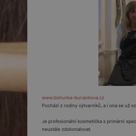
www.bohunka-buriankova.cz
Pochází z rodiny výtvarníků, a i ona se už 
Je profesionální kosmetička s primární spe
neustále zdokonalovat.