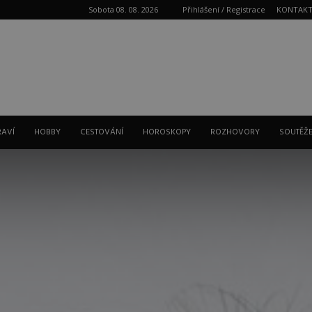
Sobota 08. 08. 2026
Přihlášení / Registrace
KONTAK
Reklama
RAVÍ
HOBBY
CESTOVÁNÍ
HOROSKOPY
ROZHOVORY
SOUTĚŽ