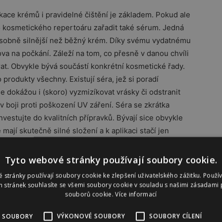
kace krémů i pravidelné čištění je základem. Pokud ale
o kosmetického repertoáru zařadit také sérum. Jedná
násobně silnější než běžný krém. Díky svému vydatnému
ova na počkání. Záleží na tom, co přesně v danou chvíli
rat. Obvykle bývá součástí konkrétní kosmetické řady.
produkty všechny. Existují séra, jež si poradí
e dokážou i (skoro) vyzmizíkovat vrásky či odstranit
 v boji proti poškození UV záření. Séra se zkrátka
nvestujte do kvalitních přípravků. Bývají sice obvykle
 mají skutečně silné složení a k aplikaci stačí jen
 Používají se potom jednoduše. Na vyčištěnou pleť
hte chvilku působit a na ně potom aplikujte krém.
Tyto webové stránky používají soubory cookie.
ně, jednou nebo dvakrát denně, podle potřeby.
 stránky používají soubory cookie ke zlepšení uživatelského zážitku. Použí
 stránek souhlasíte se všemi soubory cookie v souladu s našimi zásadami 
souborů cookie.
Více informací
 SOUBORY
VÝKONOVÉ SOUBORY
SOUBORY CÍLENÍ