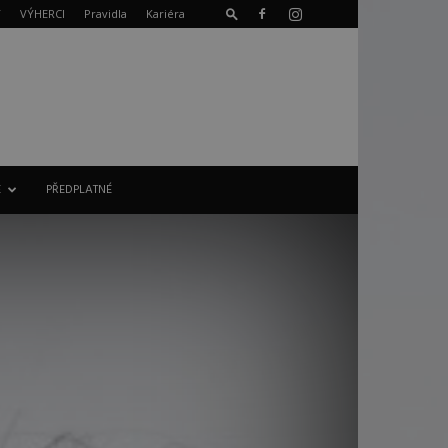
T
VÝHERCI
Pravidla
Kariéra
E
PŘEDPLATNÉ