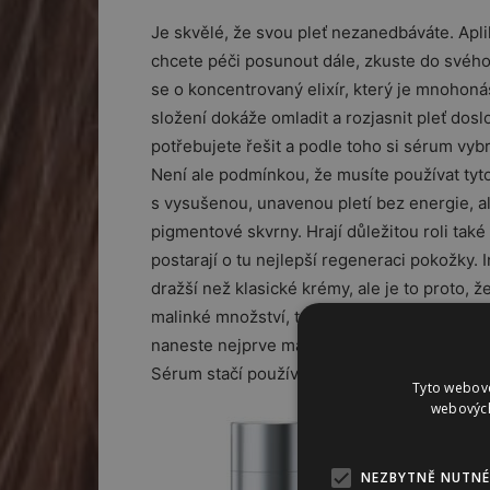
Je skvělé, že svou pleť nezanedbáváte. Apli
chcete péči posunout dále, zkuste do svéh
se o koncentrovaný elixír, který je mnoho
složení dokáže omladit a rozjasnit pleť dosl
potřebujete řešit a podle toho si sérum vyb
Není ale podmínkou, že musíte používat tyto 
s vysušenou, unavenou pletí bez energie, al
pigmentové skvrny. Hrají důležitou roli také
postarají o tu nejlepší regeneraci pokožky. I
dražší než klasické krémy, ale je to proto, že
malinké množství, takže vám dlouho vydrží.
naneste nejprve malinké množství séra, nec
Sérum stačí používat dvakrát či třikrát týd
Tyto webové
webových
NEZBYTNĚ NUTNÉ