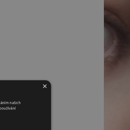
×
váním našich
používání