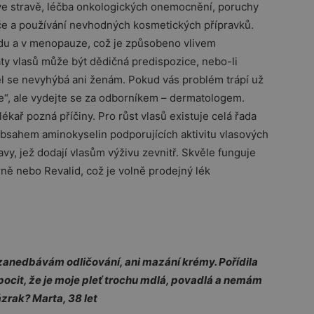
ve stravě, léčba onkologických onemocnění, poruchy
péče a používání nevhodných kosmetických přípravků.
odu a v menopauze, což je způsobeno vlivem
áty vlasů může být dědičná predispozice, nebo-li
žel se nevyhýbá ani ženám. Pokud vás problém trápí už
de“, ale vydejte se za odborníkem – dermatologem.
kař pozná příčiny. Pro růst vlasů existuje celá řada
 obsahem aminokyselin podporujících aktivitu vlasových
vy, jež dodají vlasům výživu zevnitř. Skvěle funguje
rně nebo Revalid, což je volně prodejný lék
zanedbávám odličování, ani mazání krémy. Pořídila
 pocit, že je moje pleť trochu mdlá, povadlá a nemám
ázrak? Marta, 38 let