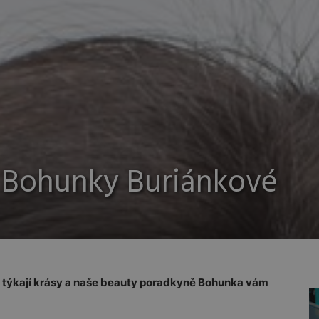
 Bohunky Buriánkové
e týkají krásy a naše beauty poradkyně Bohunka vám