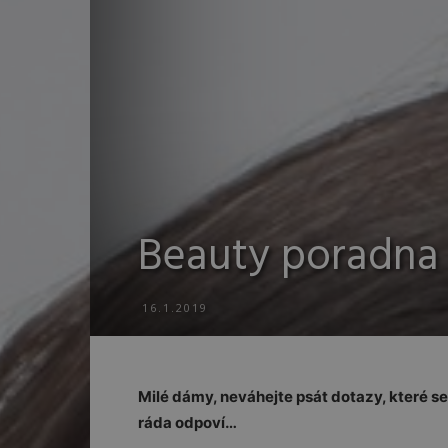
Beauty poradna
16.1.2019
Milé dámy, neváhejte psát dotazy, které s
ráda odpoví…