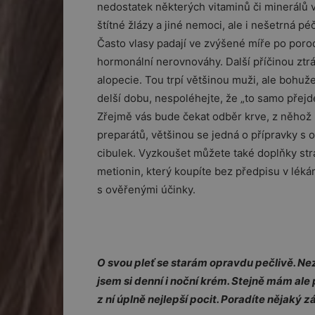
nedostatek některých vitaminů či minerálů 
štítné žlázy a jiné nemoci, ale i nešetrná 
Často vlasy padají ve zvýšené míře po por
hormonální nerovnováhy. Další příčinou ztr
alopecie. Tou trpí většinou muži, ale bohu
delší dobu, nespoléhejte, že „to samo přej
Zřejmě vás bude čekat odběr krve, z něhož lé
preparátů, většinou se jedná o přípravky s
cibulek. Vyzkoušet můžete také doplňky stra
metionin, který koupíte bez předpisu v léká
s ověřenými účinky.
O svou pleť se starám opravdu pečlivě. Ne
jsem si denní i noční krém. Stejně mám ale
z ní úplně nejlepší pocit. Poradíte nějaký z