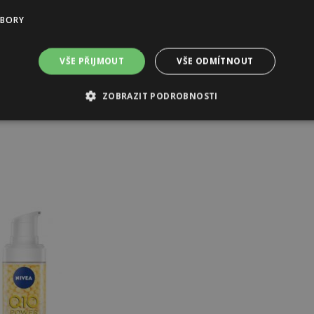
UBORY
VŠE PŘIJMOUT
VŠE ODMÍTNOUT
ZOBRAZIT PODROBNOSTI
Medik8, 900 Kč
Neostrata, 1290 Kč