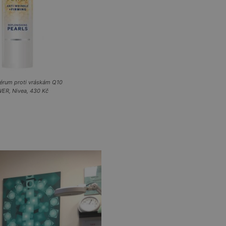
sérum proti vráskám Q10
ER, Nivea, 430 Kč