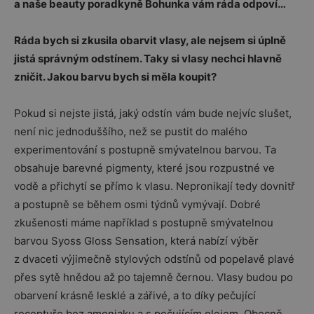
a naše beauty poradkyně Bohunka vám ráda odpoví…
Ráda bych si zkusila obarvit vlasy, ale nejsem si úplně
jistá správným odstínem. Taky si vlasy nechci hlavně
zničit. Jakou barvu bych si měla koupit?
Pokud si nejste jistá, jaký odstín vám bude nejvíc slušet,
není nic jednoduššího, než se pustit do malého
experimentování s postupně smývatelnou barvou. Ta
obsahuje barevné pigmenty, které jsou rozpustné ve
vodě a přichytí se přímo k vlasu. Nepronikají tedy dovnitř
a postupně se během osmi týdnů vymývají. Dobré
zkušenosti máme například s postupně smývatelnou
barvou Syoss Gloss Sensation, která nabízí výběr
z dvaceti výjimečně stylových odstínů od popelavě plavé
přes sytě hnědou až po tajemně černou. Vlasy budou po
obarvení krásně lesklé a zářivé, a to díky pečující
receptuře bez amoniaku a s pečujícím olejem. Obecně