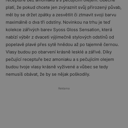
platí, že pokud chcete jen zvýraznit svůj přirozený půvab,
měl by se držet zpátky a zesvětlit či ztmavit svoji barvu
maximálně o dva tři odstíny. Novinkou na trhu je teď
kolekce zářivých barev Syoss Gloss Sensation, která
nabízí výběr z dvaceti výjimečně stylových odstínů od
popelavě plavé přes sytě hnědou až po tajemně černou.
Vlasy budou po obarvení krásně lesklé a zářivé. Díky
pečující receptuře bez amoniaku a s pečujícím olejem
budou tvoje vlasy krásně vyživené a vůbec se tedy
nemusíš obávat, že by se nějak poškodily.
Reklama