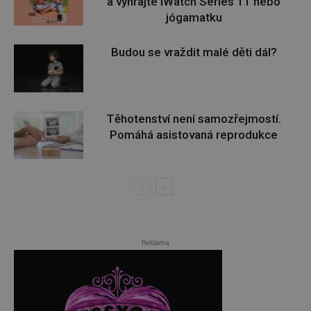
a vyhrajte iWatch Series 11 nebo
jógamatku
Budou se vraždit malé děti dál?
Těhotenství není samozřejmostí.
Pomáhá asistovaná reprodukce
Reklama