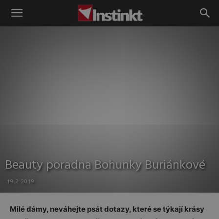
Instinkt
Beauty poradna Bohunky Buriánkové
19.2.2019
Milé dámy, neváhejte psát dotazy, které se týkají krásy