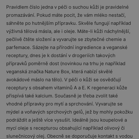
Pravidlem číslo jedna v péči o suchou kůži je pravidelné
promazávání. Pokud máte pocit, že vám mléko nestačí,
sáhněte po hutnějším přípravku. Skvěle fungují například
výživná tělová másla, ale i oleje. Máte-li kůži náchylnější,
pečlivě čtěte složení a vyvarujte se zbytečné chemie a
parfemace. Sázejte na přírodní ingredience a veganské
receptury, dnes je k dostání v drogeriích takových
přípravků poměrně dost (novinkou na trhu je například
veganská značka Nature Box, která nabízí skvělé
avokádové máslo na tělo). V péči o kůži se osvědčují
receptury s obsahem vitaminů A a E. K regeneraci kůže
přispívá také kalcium. Současně je třeba zvolit také
vhodné přípravky pro mytí a sprchování. Vyvarujte se
mýdel a voňavých sprchových gelů, jež by mohly pokožku
podráždit a ještě více vysušit. Ideálně jsou koupelové a
mycí oleje s recepturou obsahující například olivový či
slunečnicový olej. Obecně se doporučuje kontakt s vodou