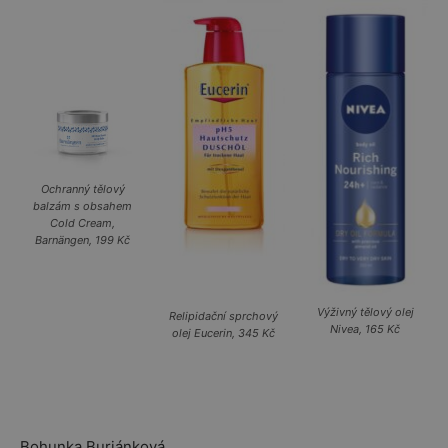
Ochranný tělový
balzám s obsahem
Cold Cream,
Barnängen, 199 Kč
Výživný tělový olej
Relipidační sprchový
Nivea, 165 Kč
olej Eucerin, 345 Kč
Bohunka Buriánková