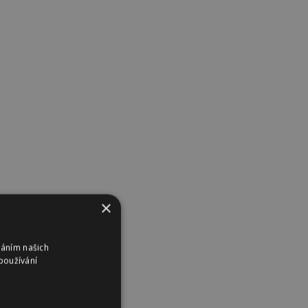
×
váním našich
používání