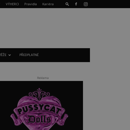
T
VÝHERCI
Pravidla
Kariéra
TĚŽE
PŘEDPLATNÉ
Reklama