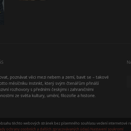
ÁS
N
ťovat, poznávat věci mezi nebem a zemí, bavit se – takové
otto měsíčníku Instinkt, který svým čtenářům přináší
uzivní rozhovory s předními českými i zahraničními
nostmi ze světa kultury, umění, filozofie a historie.
í obsahu těchto webových stránek bez písemného souhlasu vedení internetové re
ady ochrany osobních a dalších zpracovávaných údajů
Nastavení soukromí