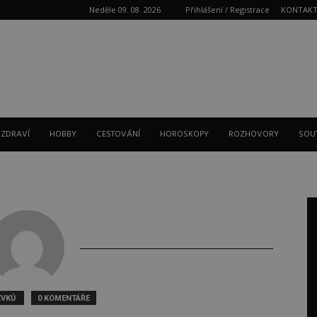
Neděle 09. 08. 2026
Přihlášení / Registrace
KONTAK
Reklama
 ZDRAVÍ
HOBBY
CESTOVÁNÍ
HOROSKOPY
ROZHOVORY
SOU
ĚVKŮ
0 KOMENTÁŘE