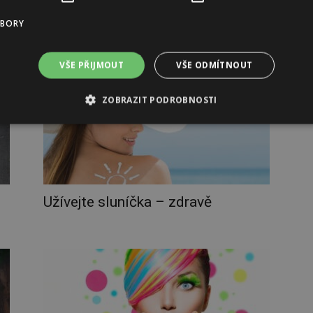
Trendy v líčení pro letní sezónu
UBORY
VŠE PŘIJMOUT
VŠE ODMÍTNOUT
ZOBRAZIT PODROBNOSTI
Užívejte sluníčka – zdravě