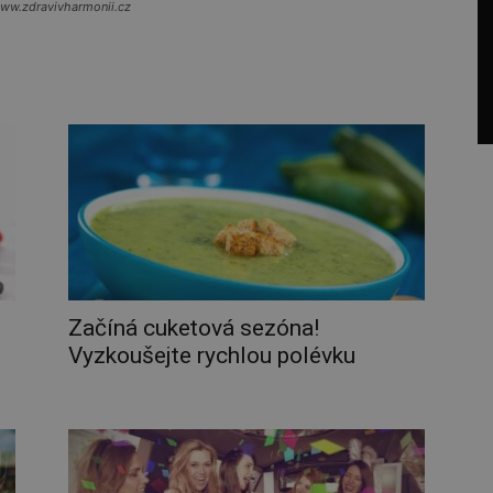
www.zdravivharmonii.cz
Začíná cuketová sezóna!
Vyzkoušejte rychlou polévku