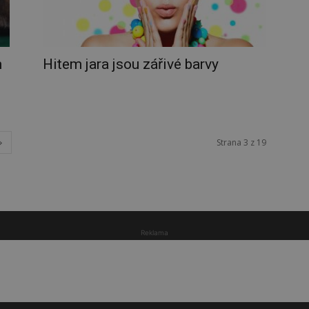
m
Hitem jara jsou zářivé barvy
Strana 3 z 19
Reklama