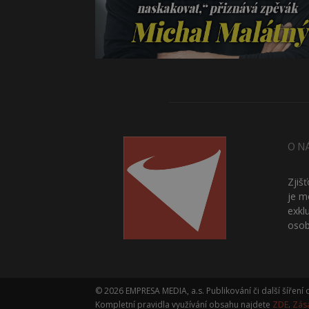
O N
Zjiš
je m
exkl
osob
© 2026 EMPRESA MEDIA, a.s. Publikování či další šířen
Kompletní pravidla využívání obsahu najdete
ZDE
.
Zás