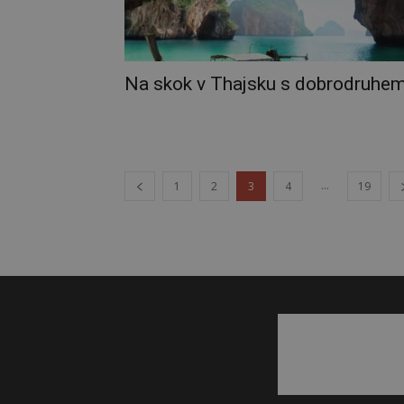
Na skok v Thajsku s dobrodruhe
...
1
2
3
4
19