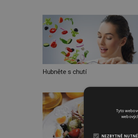
Hubněte s chutí
Tyto webové
webových
NEZBYTNĚ NUTNÉ