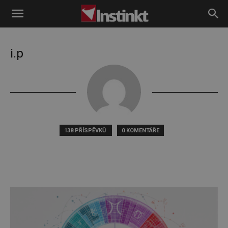
Instinkt
i.p
138 PŘÍSPĚVKŮ
0 KOMENTÁŘE