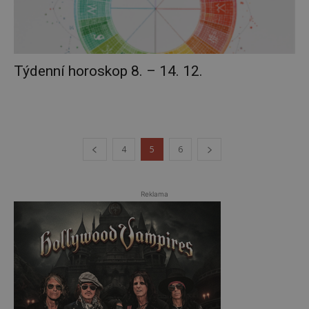
Týdenní horoskop 8. – 14. 12.
4
5
6
Reklama