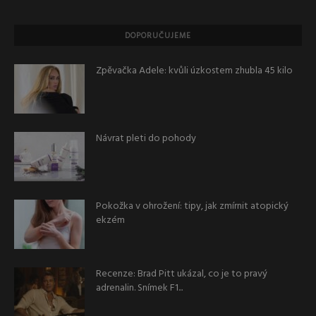
DOPORUČUJEME
Zpěvačka Adele: kvůli úzkostem zhubla 45 kilo
Návrat pleti do pohody
Pokožka v ohrožení: tipy, jak zmírnit atopický
ekzém
Recenze: Brad Pitt ukázal, co je to pravý
adrenalin. Snímek F1...