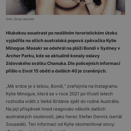
foto: Sony records
Hlubokou soustrast po nedělním teroristickém útoku
vyjádřila na sítích australská popová zpěvačka Kylie
Minogue. Masakr se odehrál na pláži Bondi v Sydney v
Archer Parku, kde se aktuálně konaly oslavy
židovského svátku Chanuka. Dle policejních informací
přišlo o život 15 obětí a dalších 40 je zraněných.
„Mé srdce je s tebou, Bondi,“ zveřejnila na Instagramu
Kylie Minogue, která se v roce 2021 po třiceti letech
rozhodla vrátit z Velké Británie zpět do rodné Austrálie.
Na její příspěvek hned reagovalo několik dalších
australských osobností, jako herec Stefan Dennis (seriál
Sousedé). Ten informaci od Kylie okomentoval slovy: