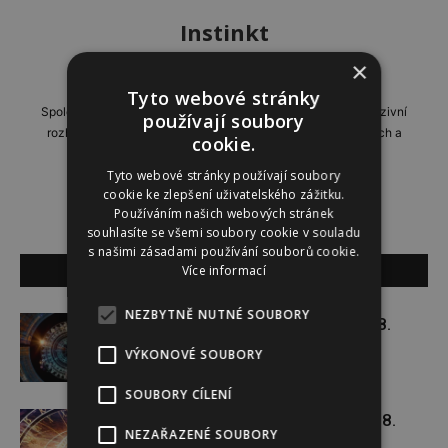
Instinkt
×
http://www.instinkt-online.cz
Tyto webové stránky
Společensko-reportážní týdeník, přinášející profilové a exkluzivní
používají soubory
rozhovory, domácí i zahraniční reportáže, příběhy zajímavých a
cookie.
neobyčejných lidí.
Tyto webové stránky používají soubory
cookie ke zlepšení uživatelského zážitku.
Používáním našich webových stránek
souhlasíte se všemi soubory cookie v souladu
s našimi zásadami používání souborů cookie.
SOUVISEJÍCÍ ČLÁNKY
Více informací
NEZBYTNĚ NUTNÉ SOUBORY
Týdenní horoskop 3. 8. – 9. 8.
VÝKONOVÉ SOUBORY
SOUBORY CÍLENÍ
Týdenní horoskop 27. 7. – 2. 8.
NEZAŘAZENÉ SOUBORY