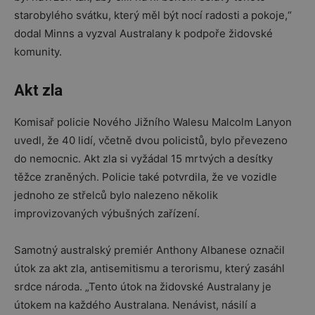
starobylého svátku, který měl být nocí radosti a pokoje,“
dodal Minns a vyzval Australany k podpoře židovské
komunity.
Akt zla
Komisař policie Nového Jižního Walesu Malcolm Lanyon
uvedl, že 40 lidí, včetně dvou policistů, bylo převezeno
do nemocnic. Akt zla si vyžádal 15 mrtvých a desítky
těžce zraněných. Policie také potvrdila, že ve vozidle
jednoho ze střelců bylo nalezeno několik
improvizovaných výbušných zařízení.
Samotný australský premiér Anthony Albanese označil
útok za akt zla, antisemitismu a terorismu, který zasáhl
srdce národa. „Tento útok na židovské Australany je
útokem na každého Australana. Nenávist, násilí a