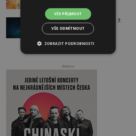
VŠE PŘIJMOUT
Týdenní horoskop 20. 7. – 26. 7.
VŠE ODMÍTNOUT
ZOBRAZIT PODROBNOSTI
Reklama