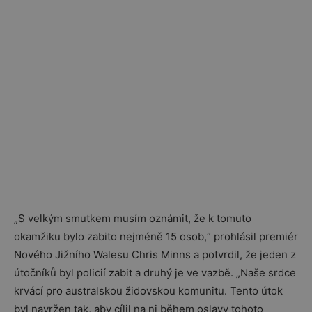
„S velkým smutkem musím oznámit, že k tomuto
okamžiku bylo zabito nejméně 15 osob,“ prohlásil premiér
Nového Jižního Walesu Chris Minns a potvrdil, že jeden z
útočníků byl policií zabit a druhý je ve vazbě. „Naše srdce
krvácí pro australskou židovskou komunitu. Tento útok
byl navržen tak, aby cílil na ni během oslavy tohoto