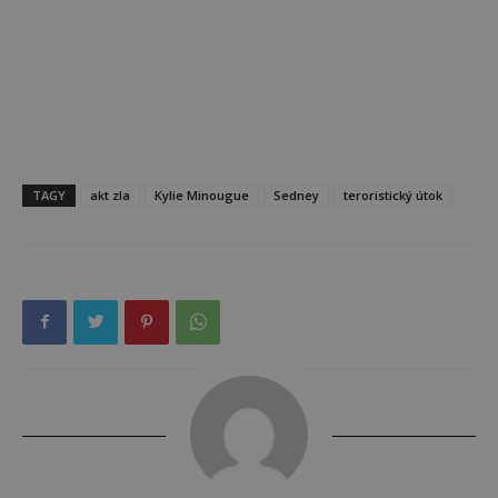
TAGY
akt zla
Kylie Minougue
Sedney
teroristický útok