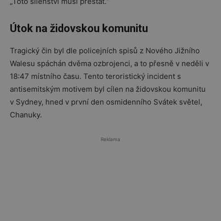
„Toto šílenství musí přestat.“
Útok na židovskou komunitu
Tragický čin byl dle policejních spisů z Nového Jižního
Walesu spáchán dvěma ozbrojenci, a to přesně v neděli v
18:47 místního času. Tento teroristický incident s
antisemitským motivem byl cílen na židovskou komunitu
v Sydney, hned v první den osmidenního Svátek světel,
Chanuky.
Reklama