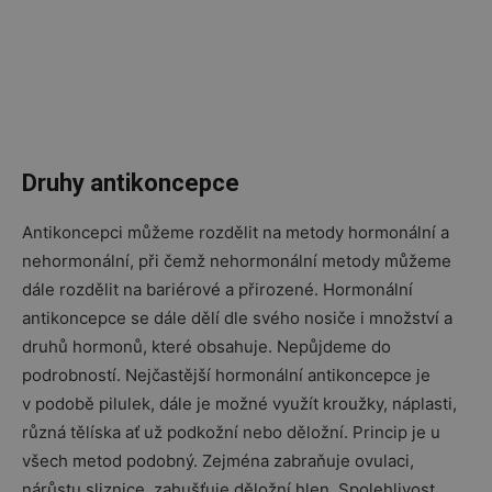
Druhy antikoncepce
Antikoncepci můžeme rozdělit na metody hormonální a
nehormonální, při čemž nehormonální metody můžeme
dále rozdělit na bariérové a přirozené. Hormonální
antikoncepce se dále dělí dle svého nosiče i množství a
druhů hormonů, které obsahuje. Nepůjdeme do
podrobností. Nejčastější hormonální antikoncepce je
v podobě pilulek, dále je možné využít kroužky, náplasti,
různá tělíska ať už podkožní nebo děložní. Princip je u
všech metod podobný. Zejména zabraňuje ovulaci,
nárůstu sliznice, zahušťuje děložní hlen. Spolehlivost