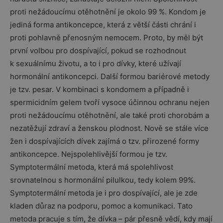
proti nežádoucímu otěhotnění je okolo 99 %. Kondom je
jediná forma antikoncepce, která z větší části chrání i
proti pohlavně přenosným nemocem. Proto, by měl být
první volbou pro dospívající, pokud se rozhodnout
k sexuálnímu životu, a to i pro dívky, které užívají
hormonální antikoncepci. Další formou bariérové metody
je tzv. pesar. V kombinaci s kondomem a případně i
spermicidním gelem tvoří vysoce účinnou ochranu nejen
proti nežádoucímu otěhotnění, ale také proti chorobám a
nezatěžují zdraví a ženskou plodnost. Nově se stále více
žen i dospívajících dívek zajímá o tzv. přirozené formy
antikoncepce. Nejspolehlivější formou je tzv.
Symptotermální metoda, která má spolehlivost
srovnatelnou s hormonální pilulkou, tedy kolem 99%.
Symptotermální metoda je i pro dospívající, ale je zde
kladen důraz na podporu, pomoc a komunikaci. Tato
metoda pracuje s tím, že dívka – pár přesně vědí, kdy mají