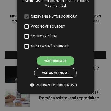
s našimi zásadami používání souborů cookie.
http://www.instinkt-online.cz
Více informací
Společensko-reportážní týdeník, přinášející profilové a exkluzivní
NEZBYTNĚ NUTNÉ SOUBORY
rozhovory, domácí i zahraniční reportáže, příběhy zajímavých a
neobyčejných lidí.
VÝKONOVÉ SOUBORY
SOUBORY CÍLENÍ
NEZAŘAZENÉ SOUBORY
SOUVISEJÍCÍ ČLÁNKY
VŠE PŘIJMOUT
Budou se vraždit malé děti dál?
VŠE ODMÍTNOUT
ZOBRAZIT PODROBNOSTI
Těhotenství není samozřejmostí.
Pomáhá asistovaná reprodukce