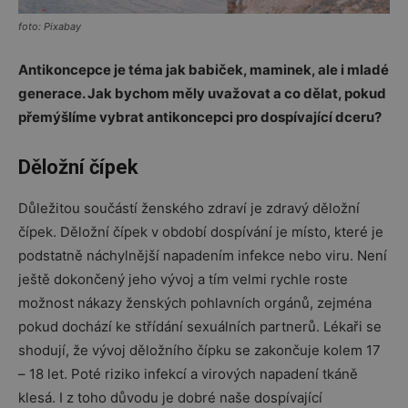
foto: Pixabay
Antikoncepce je téma jak babiček, maminek, ale i mladé
generace. Jak bychom měly uvažovat a co dělat, pokud
přemýšlíme vybrat antikoncepci pro dospívající dceru?
Děložní čípek
Důležitou součástí ženského zdraví je zdravý děložní
čípek. Děložní čípek v období dospívání je místo, které je
podstatně náchylnější napadením infekce nebo viru. Není
ještě dokončený jeho vývoj a tím velmi rychle roste
možnost nákazy ženských pohlavních orgánů, zejména
pokud dochází ke střídání sexuálních partnerů. Lékaři se
shodují, že vývoj děložního čípku se zakončuje kolem 17
– 18 let. Poté riziko infekcí a virových napadení tkáně
klesá. I z toho důvodu je dobré naše dospívající