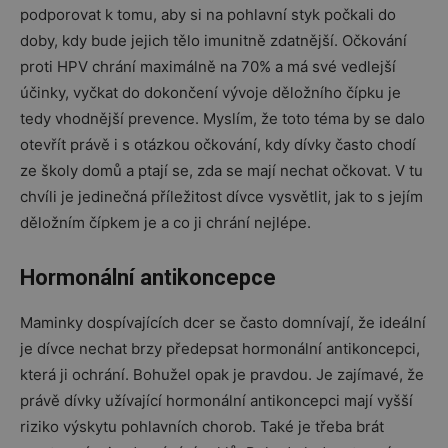
podporovat k tomu, aby si na pohlavní styk počkali do
doby, kdy bude jejich tělo imunitně zdatnější. Očkování
proti HPV chrání maximálně na 70% a má své vedlejší
účinky, vyčkat do dokončení vývoje děložního čípku je
tedy vhodnější prevence. Myslím, že toto téma by se dalo
otevřít právě i s otázkou očkování, kdy dívky často chodí
ze školy domů a ptají se, zda se mají nechat očkovat. V tu
chvíli je jedinečná příležitost dívce vysvětlit, jak to s jejím
děložním čípkem je a co ji chrání nejlépe.
Hormonální antikoncepce
Maminky dospívajících dcer se často domnívají, že ideální
je dívce nechat brzy předepsat hormonální antikoncepci,
která ji ochrání. Bohužel opak je pravdou. Je zajímavé, že
právě dívky užívající hormonální antikoncepci mají vyšší
riziko výskytu pohlavních chorob. Také je třeba brát