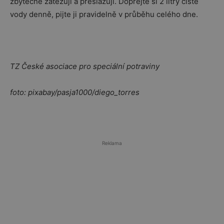
zbytečně zatěžují a přeslazují. Dopřejte si 2 litry čisté
vody denně, pijte ji pravidelně v průběhu celého dne.
TZ České asociace pro speciální potraviny
foto: pixabay/pasja1000/diego_torres
Reklama