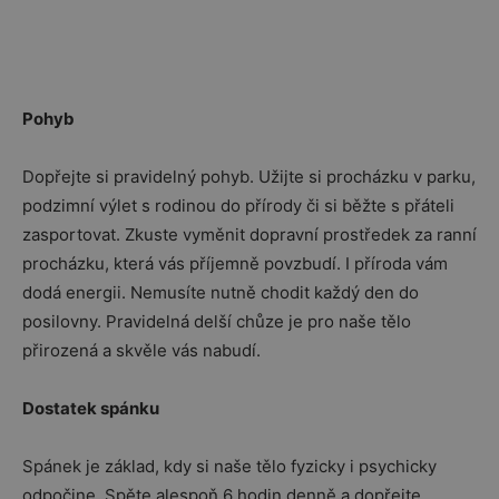
Pohyb
Dopřejte si pravidelný pohyb. Užijte si procházku v parku,
podzimní výlet s rodinou do přírody či si běžte s přáteli
zasportovat. Zkuste vyměnit dopravní prostředek za ranní
procházku, která vás příjemně povzbudí. I příroda vám
dodá energii. Nemusíte nutně chodit každý den do
posilovny. Pravidelná delší chůze je pro naše tělo
přirozená a skvěle vás nabudí.
Dostatek spánku
Spánek je základ, kdy si naše tělo fyzicky i psychicky
odpočine. Spěte alespoň 6 hodin denně a dopřejte