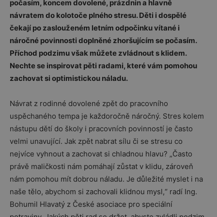
počasím, koncem dovolené, prázdnin a hlavně
návratem do kolotoče plného stresu. Děti i dospělé
čekají po zaslouženém letním odpočinku vítané i
náročné povinnosti doplněné zhoršujícím se počasím.
Příchod podzimu však můžete zvládnout s klidem.
Nechte se inspirovat pěti radami, které vám pomohou
zachovat si optimistickou náladu.
Návrat z rodinné dovolené zpět do pracovního
uspěchaného tempa je každoročně náročný. Stres kolem
nástupu dětí do školy i pracovních povinností je často
velmi unavující. Jak zpět nabrat sílu či se stresu co
nejvíce vyhnout a zachovat si chladnou hlavu? „Často
právě maličkosti nám pomáhají zůstat v klidu, zároveň
nám pomohou mít dobrou náladu. Je důležité myslet i na
naše tělo, abychom si zachovali klidnou mysl,“ radí Ing.
Bohumil Hlavatý z České asociace pro speciální
potraviny. Jakých pěti rad se držet, abyste zvládli podzim