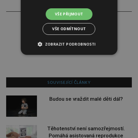
VŠE PŘIJMOUT
VŠE ODMÍTNOUT
Darina Zumrová
ZOBRAZIT PODROBNOSTI
SOUVISEJÍCÍ ČLÁNKY
Budou se vraždit malé děti dál?
Těhotenství není samozřejmostí.
Pomáhá asistovaná reprodukce