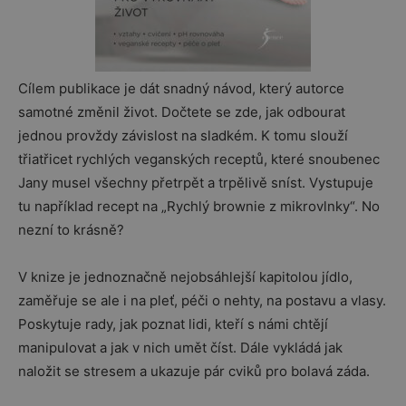
Cílem publikace je dát snadný návod, který autorce
samotné změnil život. Dočtete se zde, jak odbourat
jednou provždy závislost na sladkém. K tomu slouží
třiatřicet rychlých veganských receptů, které snoubenec
Jany musel všechny přetrpět a trpělivě sníst. Vystupuje
tu například recept na „Rychlý brownie z mikrovlnky“. No
nezní to krásně?
V knize je jednoznačně nejobsáhlejší kapitolou jídlo,
zaměřuje se ale i na pleť, péči o nehty, na postavu a vlasy.
Poskytuje rady, jak poznat lidi, kteří s námi chtějí
manipulovat a jak v nich umět číst. Dále vykládá jak
naložit se stresem a ukazuje pár cviků pro bolavá záda.