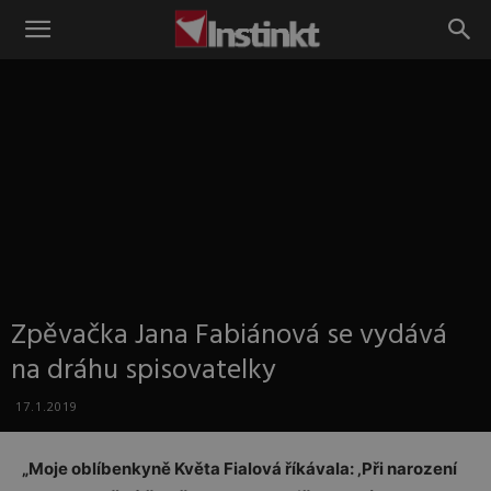
Instinkt
Zpěvačka Jana Fabiánová se vydává
na dráhu spisovatelky
17.1.2019
„Moje oblíbenkyně Květa Fialová říkávala: ‚Při narození