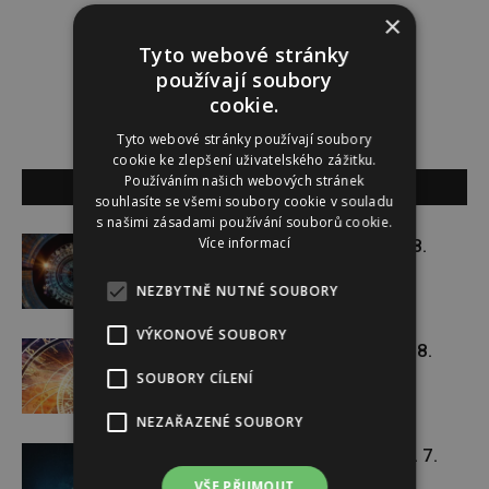
×
01275183944
Tyto webové stránky
používají soubory
cookie.
Tyto webové stránky používají soubory
cookie ke zlepšení uživatelského zážitku.
Používáním našich webových stránek
SOUVISEJÍCÍ ČLÁNKY
souhlasíte se všemi soubory cookie v souladu
s našimi zásadami používání souborů cookie.
Více informací
Týdenní horoskop 3. 8. – 9. 8.
NEZBYTNĚ NUTNÉ SOUBORY
VÝKONOVÉ SOUBORY
Týdenní horoskop 27. 7. – 2. 8.
SOUBORY CÍLENÍ
NEZAŘAZENÉ SOUBORY
Týdenní horoskop 20. 7. – 26. 7.
VŠE PŘIJMOUT