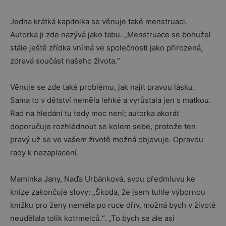
Jedna krátká kapitolka se věnuje také menstruaci.
Autorka ji zde nazývá jako tabu. „Menstruace se bohužel
stále ještě zřídka vnímá ve společnosti jako přirozená,
zdravá součást našeho života.“
Věnuje se zde také problému, jak najít pravou lásku.
Sama to v dětství neměla lehké a vyrůstala jen s matkou.
Rad na hledání tu tedy moc není; autorka akorát
doporučuje rozhlédnout se kolem sebe, protože ten
pravý už se ve vašem životě možná objevuje. Opravdu
rady k nezaplacení.
Maminka Jany, Naďa Urbánková, svou předmluvu ke
knize zakončuje slovy: „Škoda, že jsem tuhle výbornou
knížku pro ženy neměla po ruce dřív, možná bych v životě
neudělala tolik kotrmelců.“. „To bych se ale asi