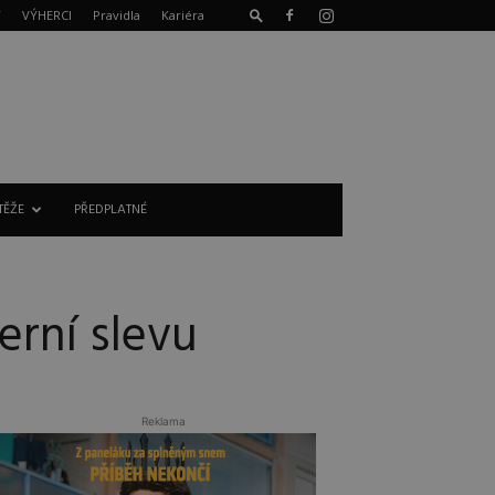
T
VÝHERCI
Pravidla
Kariéra
TĚŽE
PŘEDPLATNÉ
erní slevu
Reklama