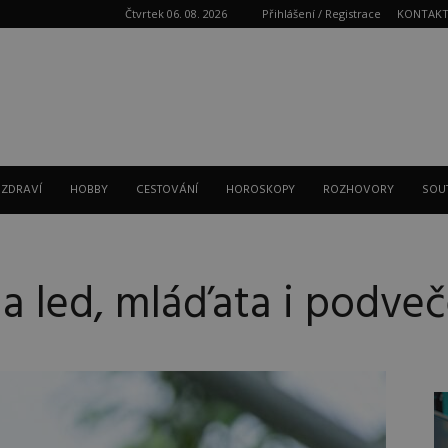
Čtvrtek 06. 08. 2026
Přihlášení / Registrace
KONTAK
Reklama
 ZDRAVÍ
HOBBY
CESTOVÁNÍ
HOROSKOPY
ROZHOVORY
SOU
a led, mláďata i podveč