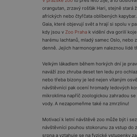
V pražské zoo
to přes léto žije, a to doslov
orangutan, zrzavý rošťák Hari, stejně stará 
afrických nebo čtyřčata oblíbených kapybar.
Gaia, které objevují svět a hrají si spolu v 
kdy jsou v
Zoo Praha
k vidění dva gorilí ko
harému lachtanů, mladý samec Oslo, nebo z
denně. Jejich harmonogram naleznou lidé tř
Velkým lákadlem během horkých dní je prav
naváží zoo zhruba deset ten ledu pro ochlaz
nebo třeba bizony je led nejen vítaným osvě
návštěvníci pak ocení hromady ledových ko
mikroklima napříč zoologickou zahradou se 
vody. A nezapomeňme také na zmrzlinu!
Motivací k letní návštěvě zoo může být i se
návštěvníci pouhou stokorunu za vstup do zo
srpna a vztahuje se na fyzické vstupenky z