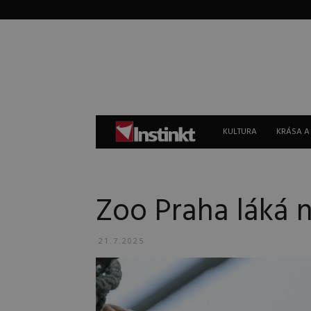
Instinkt
KULTURA
KRÁSA A
Zoo Praha láká n
21.7.2025