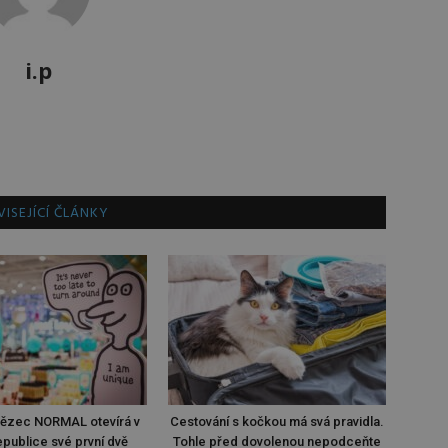
i.p
ISEJÍCÍ ČLÁNKY
tězec NORMAL otevírá v
Cestování s kočkou má svá pravidla.
publice své první dvě
Tohle před dovolenou nepodceňte