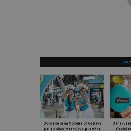
SOUV
Dopřejte si na Colours of Ostrava
Dánský ře
pauzu plnou zážitků v IQOS zóně
České re