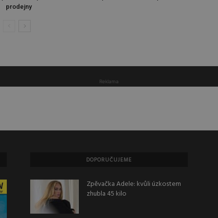
prodejny
Reklama
DOPORUČUJEME
Zpěvačka Adele: kvůli úzkostem
zhubla 45 kilo