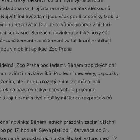
a! Před zraky návštěvníků tam nyní vyrůstá roční
žirafa Johanka, trojčata rezavých selátek štětkounů
 Největšími hvězdami jsou však gorilí sestřičky Mobi a
pavilonu Rezervace Dja. Je to vůbec poprvé v historii,
jenci současně. Senzační novinkou je také nový šéf
ábavná komentovaná krmení zvířat, která probíhají
eba v mobilní aplikaci Zoo Praha.
idelná „Zoo Praha pod ledem“. Během tropických dní
ení zvířat i návštěvníků. Pro lední medvědy, papoušky
žením, ale i hrou a rozptýlením. Zejména malí
stek na návštěvnických cestách. O příjemné
starají bezmála dvě desítky mlžítek a rozprašovačů
zónní novinka: Během letních prázdnin zaplatí všichni
o po 17. hodině! Sleva platí od 1. července do 31.
akoupené na pokladnách u kteréhokoli vstupu mezi 17.