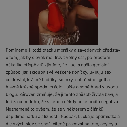
Pomineme-li totiž otázku morálky a zavedených představ
o tom, jak by člověk měl trávit volný čas, po přečtení
několika příspěvků zjistíme, že Lucka našla geniální
způsob, jak skloubit své veškeré koníčky. „Miluju sex,
cestování, krásné hadříky, šminky, dobré víno, golf a
hlavně krásné spodní prádlo,“ píše o sobě hned v úvodu
blogu. Zároveň zmiňuje, že ji tento způsob života baví, a
to i za cenu toho, že s sebou někdy nese určitá negativa.
Neznamená to ovšem, že se v některém z článků
dopídíme nářku a stížností. Naopak, Lucka je optimistka a
dle svých slov se snaží cíleně pracovat na tom, aby byla