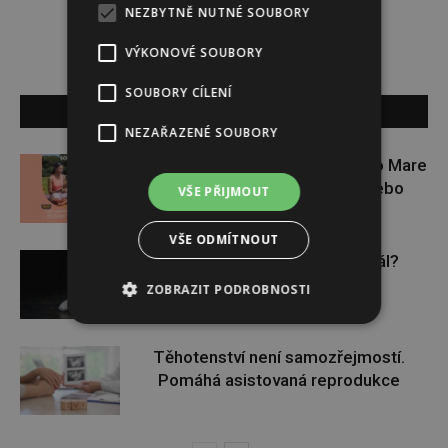
NEZBYTNĚ NUTNÉ SOUBORY
VÝKONOVÉ SOUBORY
SOUBORY CÍLENÍ
SOUVISEJÍCÍ ČLÁNKY
NEZAŘAZENÉ SOUBORY
Zapojte se do letní soutěže s Rio Mare
a vyhrajte iWatch Series 11 nebo
VŠE PŘIJMOUT
jógamatku
VŠE ODMÍTNOUT
Budou se vraždit malé děti dál?
ZOBRAZIT PODROBNOSTI
Těhotenství není samozřejmostí.
Pomáhá asistovaná reprodukce