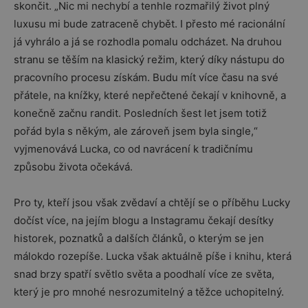
skončit. „Nic mi nechybí a tenhle rozmařilý život plný
luxusu mi bude zatraceně chybět. I přesto mé racionální
já vyhrálo a já se rozhodla pomalu odcházet. Na druhou
stranu se těším na klasický režim, který díky nástupu do
pracovního procesu získám. Budu mít více času na své
přátele, na knížky, které nepřečtené čekají v knihovně, a
konečně začnu randit. Posledních šest let jsem totiž
pořád byla s někým, ale zároveň jsem byla single,“
vyjmenovává Lucka, co od navrácení k tradičnímu
způsobu života očekává.
Pro ty, kteří jsou však zvědaví a chtějí se o příběhu Lucky
dočíst více, na jejím blogu a Instagramu čekají desítky
historek, poznatků a dalších článků, o kterým se jen
málokdo rozepíše. Lucka však aktuálně píše i knihu, která
snad brzy spatří světlo světa a poodhalí více ze světa,
který je pro mnohé nesrozumitelný a těžce uchopitelný.