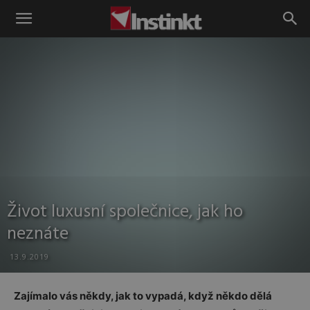
Instinkt
Život luxusní společnice, jak ho
neznáte
13.9.2019
Zajímalo vás někdy, jak to vypadá, když někdo dělá