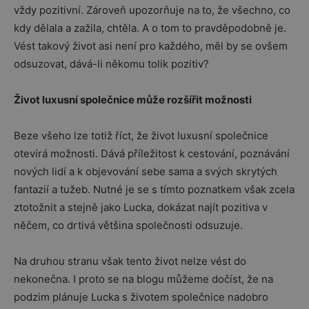
vždy pozitivní. Zároveň upozorňuje na to, že všechno, co
kdy dělala a zažila, chtěla. A o tom to pravděpodobně je.
Vést takový život asi není pro každého, měl by se ovšem
odsuzovat, dává-li někomu tolik pozitiv?
Život luxusní společnice může rozšířit možnosti
Beze všeho lze totiž říct, že život luxusní společnice
otevírá možnosti. Dává příležitost k cestování, poznávání
nových lidí a k objevování sebe sama a svých skrytých
fantazií a tužeb. Nutné je se s tímto poznatkem však zcela
ztotožnit a stejně jako Lucka, dokázat najít pozitiva v
něčem, co drtivá většina společnosti odsuzuje.
Na druhou stranu však tento život nelze vést do
nekonečna. I proto se na blogu můžeme dočíst, že na
podzim plánuje Lucka s životem společnice nadobro