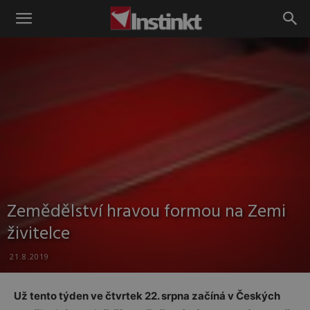
Instinkt
Zemědělství hravou formou na Zemi
živitelce
21.8.2019
Už tento týden ve čtvrtek 22. srpna začíná v Českých