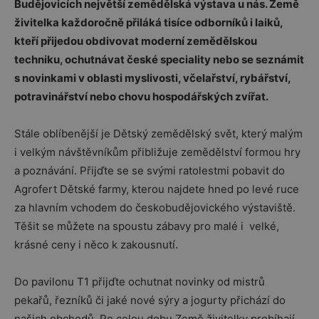
Budějovicích největší zemědělská výstava u nás. Země
živitelka každoročně přiláká tisíce odborníků i laiků,
kteří přijedou obdivovat moderní zemědělskou
techniku, ochutnávat české speciality nebo se seznámit
s novinkami v oblasti myslivosti, včelařství, rybářství,
potravinářství nebo chovu hospodářských zvířat.
Stále oblíbenější je Dětský zemědělský svět, který malým
i velkým návštěvníkům přibližuje zemědělství formou hry
a poznávání. Přijďte se se svými ratolestmi pobavit do
Agrofert Dětské farmy, kterou najdete hned po levé ruce
za hlavním vchodem do českobudějovického výstaviště.
Těšit se můžete na spoustu zábavy pro malé i velké,
krásné ceny i něco k zakousnutí.
Do pavilonu T1 přijďte ochutnat novinky od mistrů
pekařů, řezníků či jaké nové sýry a jogurty přichází do
našich obchodů. Po celou dobu Země živitelky probíhají