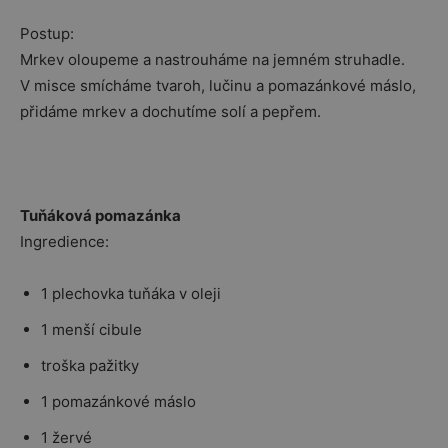
Postup:
Mrkev oloupeme a nastrouháme na jemném struhadle.
V misce smícháme tvaroh, lučinu a pomazánkové máslo,
přidáme mrkev a dochutíme solí a pepřem.
Tuňáková pomazánka
Ingredience:
1 plechovka tuňáka v oleji
1 menší cibule
troška pažitky
1 pomazánkové máslo
1 žervé