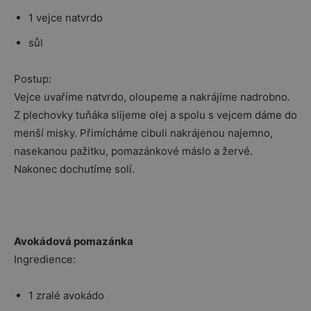
1 vejce natvrdo
sůl
Postup:
Vejce uvaříme natvrdo, oloupeme a nakrájíme nadrobno.
Z plechovky tuňáka slijeme olej a spolu s vejcem dáme do
menší misky. Přimícháme cibuli nakrájenou najemno,
nasekanou pažitku, pomazánkové máslo a žervé.
Nakonec dochutíme solí.
Avokádová pomazánka
Ingredience:
1 zralé avokádo