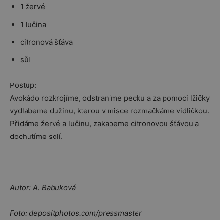
1 žervé
1 lučina
citronová šťáva
sůl
Postup:
Avokádo rozkrojíme, odstraníme pecku a za pomoci lžičky
vydlabeme dužinu, kterou v misce rozmačkáme vidličkou.
Přidáme žervé a lučinu, zakapeme citronovou šťávou a
dochutíme solí.
Autor: A. Babuková
Foto: depositphotos.com/pressmaster