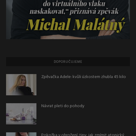
DOPORUČUJEME
Zpěvačka Adele: kvůli úzkostem zhubla 45 kilo
Návrat pleti do pohody
Pokožka v ohrožení: tipy, jak zmírnit atopický