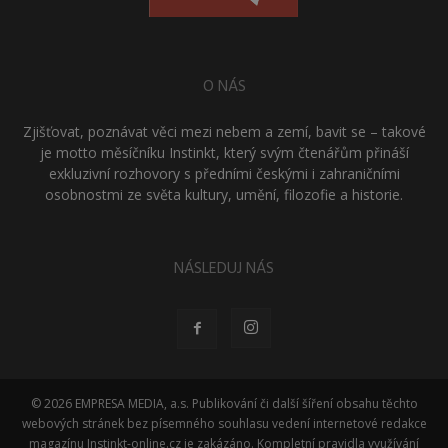
O NÁS
Zjišťovat, poznávat věci mezi nebem a zemí, bavit se – takové
je motto měsíčníku Instinkt, který svým čtenářům přináší
exkluzivní rozhovory s předními českými i zahraničními
osobnostmi ze světa kultury, umění, filozofie a historie.
NÁSLEDUJ NÁS
© 2026 EMPRESA MEDIA, a.s. Publikování či další šíření obsahu těchto
webových stránek bez písemného souhlasu vedení internetové redakce
magazínu Instinkt-online.cz je zakázáno. Kompletní pravidla využívání