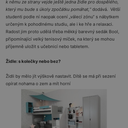
k němu ze strany vejde ještě jedna židle pro dospělého,
který mu bude s úkoly zpočátku pomáhat,“
dodává. Větší
studenti podle ní naopak ocení „válecí zónu“ s nábytkem
určeným k pohodlnému studiu, ale i ke hře a relaxaci.
Radost jim proto udělá třeba měkký barevný sedák Bool,
připomínající velký tenisový míček, na který se mohou
příjemně uložit s učebnicí nebo tabletem.
Židle: s kolečky nebo bez?
Židli by mělo jít výškově nastavit. Dítě se má při sezení
opírat nohama o zem a mít horní