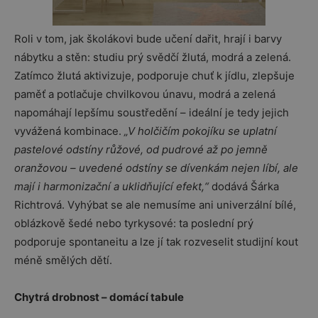
Roli v tom, jak školákovi bude učení dařit, hrají i barvy
nábytku a stěn: studiu prý svědčí žlutá, modrá a zelená.
Zatímco žlutá aktivizuje, podporuje chuť k jídlu, zlepšuje
paměť a potlačuje chvilkovou únavu, modrá a zelená
napomáhají lepšímu soustředění – ideální je tedy jejich
vyvážená kombinace.
„V holčičím pokojíku se uplatní
pastelové odstíny růžové, od pudrové až po jemně
oranžovou – uvedené odstíny se dívenkám nejen líbí, ale
mají i harmonizační a uklidňující efekt,“
dodává Šárka
Richtrová. Vyhýbat se ale nemusíme ani univerzální bílé,
oblázkově šedé nebo tyrkysové: ta poslední prý
podporuje spontaneitu a lze jí tak rozveselit studijní kout
méně smělých dětí.
Chytrá drobnost – domácí tabule