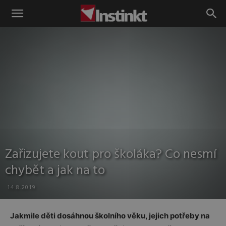
Instinkt
Zařizujete kout pro školáka? Co nesmí
chybět a jak na to
14.8.2019
Jakmile děti dosáhnou školního věku, jejich potřeby na