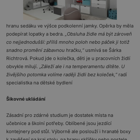
hranu sedáku ve výšce podkolenní jamky. Opěrka by měla
podepírat lopatky a bedra
. „Obsluha židle má být zároveň
co nejjednodušší: příliš mnoho poloh nebo páček ji totiž
snadno promění zábavnou hračku,“
usmívá se Šárka
Richtrová. Pokud jde o kolečka, děti je u pracovních židlí
obvykle milují. „
Záleží ale i na temperamentu dítěte. U
živějšího potomka volíme raději židli bez koleček,“
radí
specialistka na dětské bydlení
Šikovné ukládání
Zásadní pro zdárné studium je dostatek místa na
učebnice a školní potřeby. Oblíbené jsou jezdící
kontejnery pod stůl. Výborně ale poslouží i hranaté boxy
k zavěšení na kraj stolu, na hranu skříňky nebo postele.