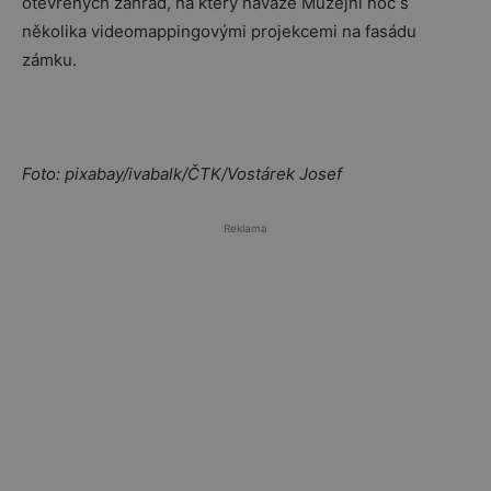
otevřených zahrad, na který naváže Muzejní noc s
několika videomappingovými projekcemi na fasádu
zámku.
Foto: pixabay/ivabalk/ČTK/Vostárek Josef
Reklama