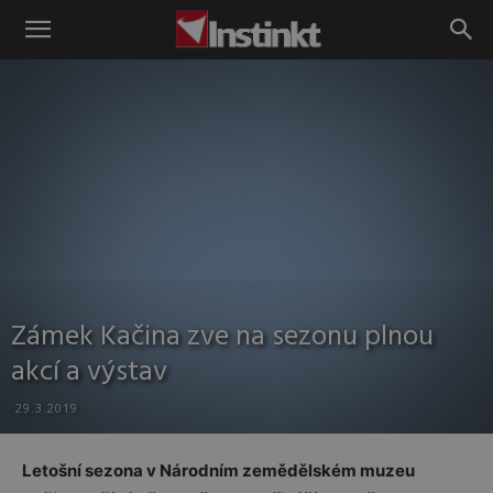
Instinkt
Zámek Kačina zve na sezonu plnou
akcí a výstav
29.3.2019
Letošní sezona v Národním zemědělském muzeu