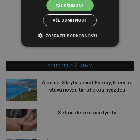
VŠE PŘIJMOUT
Redakce
VŠE ODMÍTNOUT
Redakce magazínu Instinkt.
ZOBRAZIT PODROBNOSTI
SOUVISEJÍCÍ ČLÁNKY
Albánie: Skrytý klenot Evropy, který se
stává novou turistickou hvězdou
Šetrná detoxikace lymfy