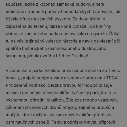
součástí jedné z kolonád zámecké budovy, a není
umístěna stranou v parku v hospodářských budovách, jak
bývalo dříve na zámcích zvykem. Ze dvou třetin je
zapuštěna do terénu, takže koně vcházeli do konírny
přímo ze zámeckého parku doslova jako do garáže. Čeká
tu na vás jedinečný výlet do historie a navíc na vlastní oči
spatříte historického osminásobného dostihového
šampiona, plnokrevného hřebce Gradiva!
V zámeckém parku vznikne nová naučná stezka Ze života
hmyzu, projekt podporovaný grantem z programu TPCA –
Pro zelené Kolínsko. Stezka hravou formou přibližuje
malým i dospělým návštěvníkům kačinský park, který je
významnou přírodní lokalitou. Žije zde mnoho vzácných,
zákonem chráněných druhů hmyzu, zejména brouků a
motýlů, které malým i velkým návštěvníkům představí
osm naučných panelů. Texty a obrázky hmyzu připravil