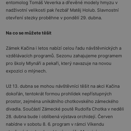
entomolog Tomáš Veverka a dřevěné modely hmyzu v
nadživotní velikosti pak řezbář Matěj Holub. Slavnostní
otevření stezky proběhne v pondělí 29. dubna.
Na co se můžete těšit
Zámek Kačina i letos nabízí celou řadu návštěvnických a
vzdělávacích programů. Sezonu zahajujeme programem
pro školy Mlynáři a pekaři, který navazuje na novou
expozici o mlýnech.
Už 13. dubna se mohou návštěvníci těšit na akci Kačina
dokořán, tentokrát formou prohlídek nepřístupných
prostor, zejména unikátního chotkovského zámeckého
divadla. Součástí Zámecké poutě Rudolfa Chotka v neděli
28. dubna bude i oblíbená výstava orchidejí. Červen
nabídne v sobotu 8. 6. program v rámci Víkendu