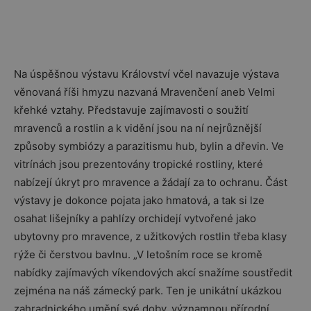
Na úspěšnou výstavu Království včel navazuje výstava
věnovaná říši hmyzu nazvaná Mravenčení aneb Velmi
křehké vztahy. Představuje zajímavosti o soužití
mravenců a rostlin a k vidění jsou na ní nejrůznější
způsoby symbiózy a parazitismu hub, bylin a dřevin. Ve
vitrínách jsou prezentovány tropické rostliny, které
nabízejí úkryt pro mravence a žádají za to ochranu. Část
výstavy je dokonce pojata jako hmatová, a tak si lze
osahat lišejníky a pahlízy orchidejí vytvořené jako
ubytovny pro mravence, z užitkových rostlin třeba klasy
rýže či čerstvou bavlnu. „V letošním roce se kromě
nabídky zajímavých víkendových akcí snažíme soustředit
zejména na náš zámecký park. Ten je unikátní ukázkou
zahradnického umění své doby, významnou přírodní