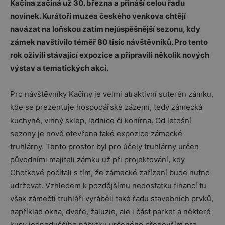
Kačina začíná už 30. března a přináší celou řadu
novinek. Kurátoři muzea českého venkova chtějí
navázat na loňskou zatím nejúspěšnější sezonu, kdy
zámek navštívilo téměř 80 tisíc návštěvníků. Pro tento
rok oživili stávající expozice a připravili několik nových
výstav a tematických akcí.
Pro návštěvníky Kačiny je velmi atraktivní suterén zámku,
kde se prezentuje hospodářské zázemí, tedy zámecká
kuchyně, vinný sklep, lednice či konírna. Od letošní
sezony je nově otevřena také expozice zámecké
truhlárny. Tento prostor byl pro účely truhlárny určen
původními majiteli zámku už při projektování, kdy
Chotkové počítali s tím, že zámecké zařízení bude nutno
udržovat. Vzhledem k pozdějšímu nedostatku financí tu
však zámečtí truhláři vyráběli také řadu stavebních prvků,
například okna, dveře, žaluzie, ale i část parket a některé
kusy jednoduššího nábytku určeného především pro