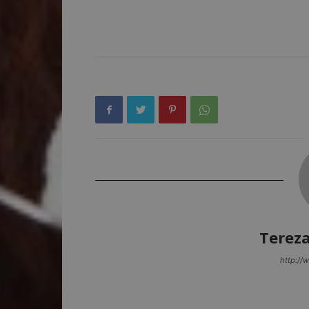
Terez
http://