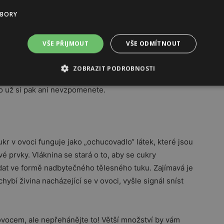
potřebu dát si něco dobrého a nezdravého. Obvykle se
UBORY
lední. Nižší produkce kortizolu navozuje pocit únavy a
ho ale přelstít a vydejte se alespoň na krátkou
VŠE PŘIJMOUT
VŠE ODMÍTNOUT
ky nebo si zacvičte,” radí výživová poradkyně Hana
 Když vás popadne chuť na sladké, vyhledejte svého
ZOBRAZIT PODROBNOSTI
 vyplavuje serotonin a dopamin, hormony, které vás
lo už si pak ani nevzpomenete.
r v ovoci funguje jako „ochucovadlo“ látek, které jsou
vé prvky. Vláknina se stará o to, aby se cukry
ádat ve formě nadbytečného tělesného tuku. Zajímavá je
ybí živina nacházející se v ovoci, vyšle signál sníst
ovocem, ale nepřehánějte to! Větší množství by vám