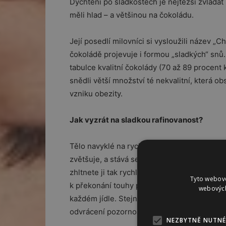
Dychtění po sladkostech je nejtěžší zvládat 
měli hlad – a většinou na čokoládu.
Její posedlí milovníci si vysloužili název „C
čokoládě projevuje i formou „sladkých“ snů
tabulce kvalitní čokolády (70 až 89 procent 
snědli větší množství té nekvalitní, která 
vzniku obezity.
Jak vyzrát na sladkou rafinovanost?
Tělo navyklé na rychlé jednoduché sacharid
zvětšuje, a stává se nesnesitelnou. Po čty
zhltnete ji tak rychle jako nikdy. A přijdou 
Tyto webové
k překonání touhy po sladkém pomůže i chuť 
webových
každém jídle. Stejnou roli může sehrát i žv
odvrácení pozornosti: v okamžiku, kdy vás 
NEZBYTNĚ NUTNÉ