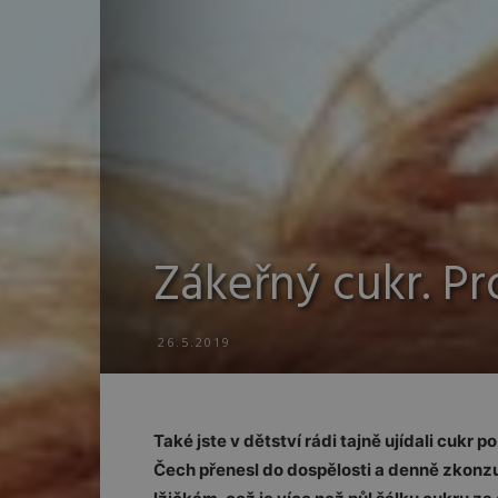
Zákeřný cukr. P
26.5.2019
Také jste v dětství rádi tajně ujídali cukr 
Čech přenesl do dospělosti a denně zkonz