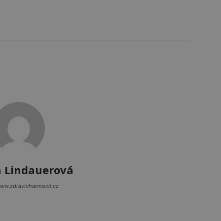
a Lindauerová
www.zdravivharmonii.cz