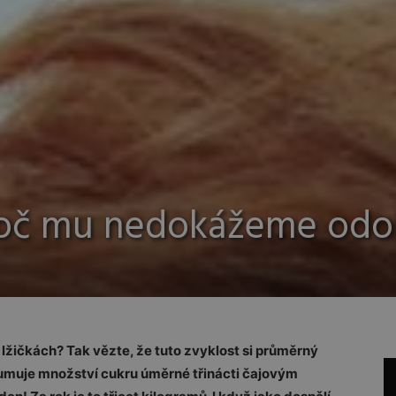
roč mu nedokážeme odo
po lžičkách? Tak vězte, že tuto zvyklost si průměrný
umuje množství cukru úměrné třinácti čajovým