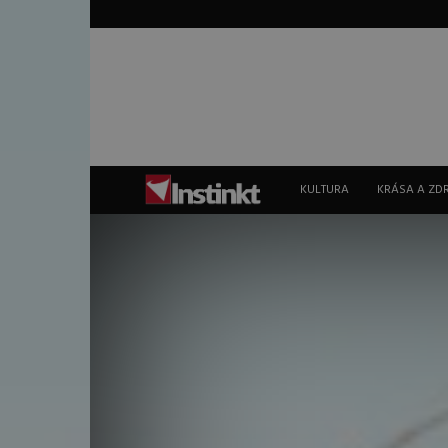
Instinkt
KULTURA
KRÁSA A ZD