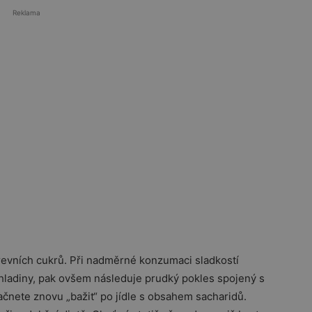
Reklama
revních cukrů. Při nadměrné konzumaci sladkostí
hladiny, pak ovšem následuje prudký pokles spojený s
ačnete znovu „bažit“ po jídle s obsahem sacharidů.