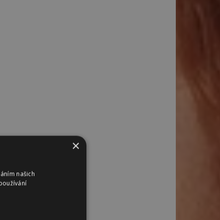
×
váním našich
používání