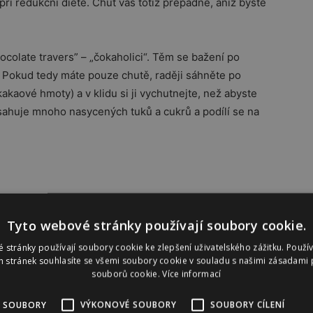
při redukční dietě. Chuť vás totiž přepadne, aniž byste
hocolate travers” – „čokaholici“. Těm se bažení po
. Pokud tedy máte pouze chutě, raději sáhněte po
kakaové hmoty) a v klidu si ji vychutnejte, než abyste
obsahuje mnoho nasycených tuků a cukrů a podílí se na
y se nenechá jen tak oblafnout. Odpíráním se chuť
řech dnech se vrhnete na oblíbenou cukrovinku, a
Tyto webové stránky používají soubory cookie.
výčitky. Spisovatelka Nancy Appleton tvrdí, že
 stránky používají soubory cookie ke zlepšení uživatelského zážitku. Použí
zubní pasty, a navrhuje čistit si zuby okamžitě po
 stránek souhlasíte se všemi soubory cookie v souladu s našimi zásadami 
souborů cookie.
Více informací
ýkačka. Psychologové zase doporučují strategii
přepadne chuť na sladké, začněte něco dělat.
 SOUBORY
VÝKONOVÉ SOUBORY
SOUBORY CÍLENÍ