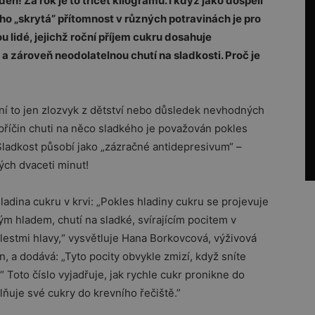
den! Za rok je to třicet kilogramů. I když jako dospělí
ho „skrytá” přítomnost v různých potravinách je pro
lidé, jejichž roční příjem cukru dosahuje
 a zároveň neodolatelnou chutí na sladkosti. Proč je
í to jen zlozvyk z dětství nebo důsledek nevhodných
z příčin chuti na něco sladkého je považován pokles
 Sladkost působí jako „zázračné antidepresivum“ –
ých dvaceti minut!
ladina cukru v krvi: „Pokles hladiny cukru se projevuje
 hladem, chutí na sladké, svírajícím pocitem v
olestmi hlavy,“ vysvětluje Hana Borkovcová, výživová
a dodává: „Tyto pocity obvykle zmizí, když sníte
Toto číslo vyjadřuje, jak rychle cukr pronikne do
olňuje své cukry do krevního řečiště.”