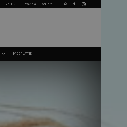
T
VÝHERCI
Pravidla
Kariéra
E
PŘEDPLATNÉ