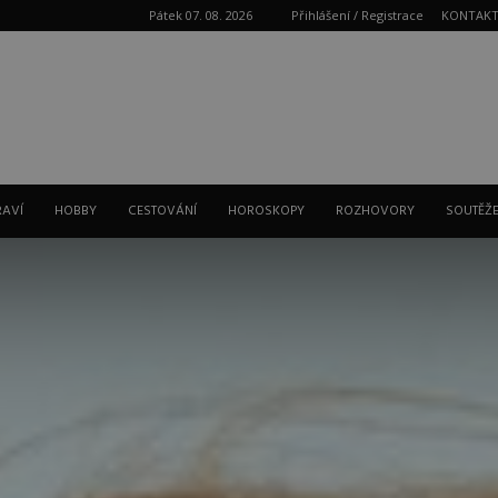
Pátek 07. 08. 2026
Přihlášení / Registrace
KONTAK
Reklama
RAVÍ
HOBBY
CESTOVÁNÍ
HOROSKOPY
ROZHOVORY
SOUTĚŽ