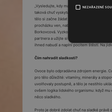
„Vysledujte, kdy máte během dne největší 
NEZAŘAZENÉ SO
taková chuť vyskytuje kolem 15. hodiny odpo
tělo si začne žádat nabuzení cukrem. Zkuste 
procházku ven, nabijte se slunečními paprs
Borkovcová. Vyzkoušet můžete i jiný „trik”.
partnera a užijte si společnou chvilku. Sex
ihned nabudí a naplní pocitem štěstí. Na jíd
Čím nahradit sladkosti?
Ovoce bylo odpradávna zdrojem energie. Cuk
pro tělo důležité: vitamíny, minerály a stopo
uvolňovaly postupně, a tělo je nestihlo ukl
ovšem logika lidského organismu: když mu ch
něco sladkého.
Proto je dobré zdolat chuť na sladké právě 