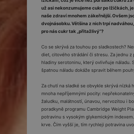
lžičkám, což je více než půl šálku cukru za 
už asi nekonzumujeme cukr po lžičkách, je
naše zdraví mnohem zákeřnější. Ovšem jsou 
dvojnásobku. Většina z nich trpí nadváhou,
pro nás cukr tak „přitažlivý”?
Co se skrývá za touhou po sladkostech? Nen
diet, citového strádání či stresu. Za jednu 
hladiny serotoninu, který ovlivňuje náladu.
špatnou náladu dokáže spravit během pouh
Za chutí na sladké se obvykle skrývá nízká h
mnoha nepříjemnými pocity: nepřekonatelným
žaludku, malátností, únavou, nervozitou i b
poradkyně programu Cambridge Weight Plan, 
potravinu s vysokým glykemickým indexem.“ 
krve. Čím vyšší je, tím rychleji potravina uv