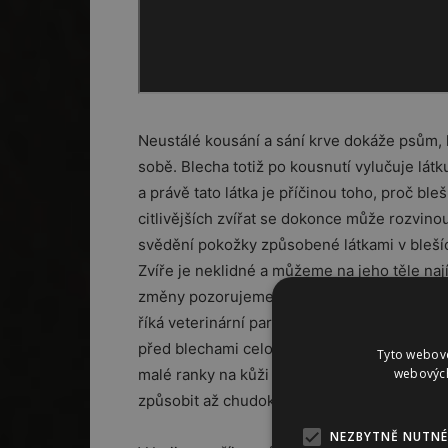
Neustálé kousání a sání krve dokáže psům, 
sobě. Blecha totiž po kousnutí vylučuje látku
a právě tato látka je příčinou toho, proč bl
citlivějších zvířat se dokonce může rozvinou
svědění pokožky způsobené látkami v blešíc
Zvíře je neklidné a můžeme na jeho těle naj
změny pozorujeme nejčastěji v oblasti beder
říká veterinární parazitoložka Barbora Červe
před blechami celoročně. Nepřetržitým škrá
Tyto webové
webových
malé ranky na kůži se stávají vstupní brano
způsobit až chudokrevnost.
NEZBYTNĚ NUTNÉ