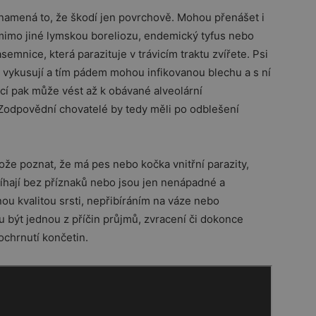
eznamená to, že škodí jen povrchově. Mohou přenášet i
mimo jiné lymskou boreliozu, endemický tyfus nebo
emnice, která parazituje v trávicím traktu zvířete. Psi
ů vykusují a tím pádem mohou infikovanou blechu a s ní
cí pak může vést až k obávané alveolární
 Zodpovědní chovatelé by tedy měli po odblešení
tože poznat, že má pes nebo kočka vnitřní parazity,
íhají bez příznaků nebo jsou jen nenápadné a
nou kvalitou srsti, nepřibíráním na váze nebo
 být jednou z příčin průjmů, zvracení či dokonce
chrnutí končetin.