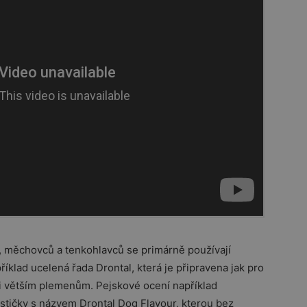
, měchovců a tenkohlavců se primárně používají
říklad ucelená řada Drontal, která je připravena jak pro
 větším plemenům. Pejskové ocení například
stičky s názvem Drontal Dog Flavour, kterou bez