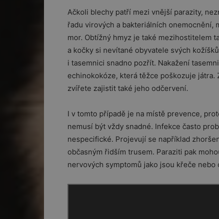
Ačkoli blechy patří mezi vnější parazity, n
řadu virových a bakteriálních onemocnění, 
mor. Obtížný hmyz je také mezihostitelem tas
a kočky si nevítané obyvatele svých kožíšk
i tasemnici snadno pozřít. Nakažení tasemni
echinokokóze, která těžce poškozuje játra.
zvířete zajistit také jeho odčervení.
I v tomto případě je na místě prevence, pro
nemusí být vždy snadné. Infekce často prob
nespecifické. Projevují se například zhorše
občasným řidším trusem. Paraziti pak mohou
nervových symptomů jako jsou křeče nebo o