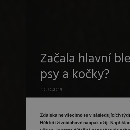
Začala hlavní ble
psy a kočky?
16.10.2018
Zdaleka ne všechno se v následujících tý
Někteří živočichové naopak ožijí. Napříkl