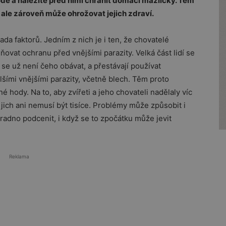
odě a náležitě před nimi chránit domácí mazlíčky. Těm
ale zároveň může ohrožovat jejich zdraví.
da faktorů. Jedním z nich je i ten, že chovatelé
vat ochranu před vnějšími parazity. Velká část lidí se
 se už není čeho obávat, a přestávají používat
alšími vnějšími parazity, včetně blech. Těm proto
hody. Na to, aby zvířeti a jeho chovateli nadělaly víc
 jich ani nemusí být tisíce. Problémy může způsobit i
 radno podcenit, i když se to zpočátku může jevit
Reklama