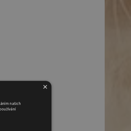
×
váním našich
používání