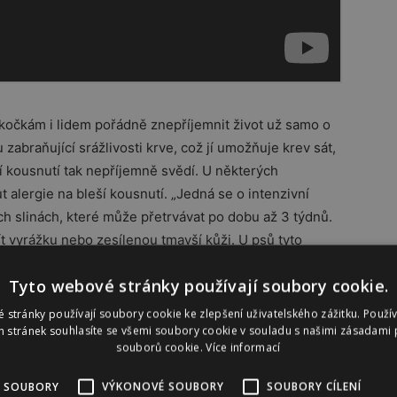
kočkám i lidem pořádně znepříjemnit život už samo o
 zabraňující srážlivosti krve, což jí umožňuje krev sát,
eší kousnutí tak nepříjemně svědí. U některých
t alergie na bleší kousnutí. „Jedná se o intenzivní
h slinách, které může přetrvávat po dobu až 3 týdnů.
ít vyrážku nebo zesílenou tmavší kůži. U psů tyto
, u koček bývají v oblasti zad, břicha nebo stehen,“
Tyto webové stránky používají soubory cookie.
ná s tím, že citlivé mazlíčky je proto vhodné chránit
báním postižených míst může zvíře začít ztrácet srst a
 stránky používají soubory cookie ke zlepšení uživatelského zážitku. Použí
 stránek souhlasíte se všemi soubory cookie v souladu s našimi zásadami 
u pro infekce. U štěňat a koťat může napadení blechami
souborů cookie.
Více informací
 SOUBORY
VÝKONOVÉ SOUBORY
SOUBORY CÍLENÍ