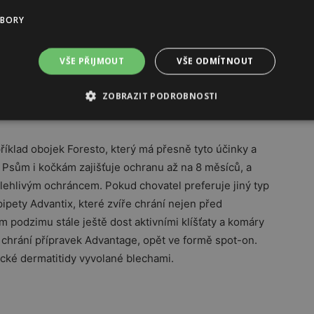
i celá řada běžně dostupných přípravků. Chovatelé by
UBORY
, jak fungují, a vybírat si je i s ohledem na možné
ům se liší například v tom, jak dochází k jejich
by došlo k přisátí blechy nebo klíštěte, kvůli čemuž v
VŠE PŘIJMOUT
VŠE ODMÍTNOUT
i vzniku alergie na bleší kousnutí a u klíšťat hrozí
hledu jsou tedy nejvhodnější přípravky, které blechy
ZOBRAZIT PODROBNOSTI
ebo kůží,“ radí Červená.
klad obojek Foresto, který má přesně tyto účinky a
. Psům i kočkám zajišťuje ochranu až na 8 měsíců, a
olehlivým ochráncem. Pokud chovatel preferuje jiný typ
ipety Advantix, které zvíře chrání nejen před
ím podzimu stále ještě dost aktivními klíšťaty a komáry
 chrání přípravek Advantage, opět ve formě spot-on.
gické dermatitidy vyvolané blechami.