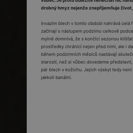
vůbec. Je proto důležité nenechat nic náh
drobný hmyz nejenže znepříjemňuje život, 
Invazím blech v tomto období nahrává celá řa
začínají s nástupem podzimu celkově podceňo
mylně domnívá, že s končící sezonou klíšťat
prostředky chránící nejen před nimi, ale i d
během podzimních měsíců nastávají skutečné 
starostí, než si vůbec dovedeme představit,
pár blech v kožichu. Jejich výskyt tedy není
jakkoli banální.