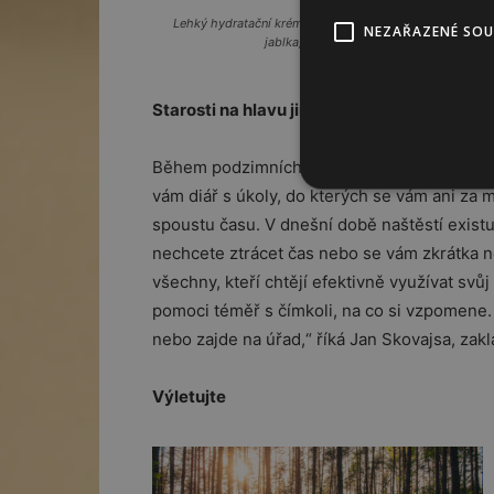
Lehký hydratační krém s neodolatelnou vůní granátové
NEZAŘAZENÉ SO
jablka, vemzu.cz, 790 Kč.
Starosti na hlavu jiných
Během podzimních měsíců, kdy bývá už brzy 
vám diář s úkoly, do kterých se vám ani za
spoustu času. V dnešní době naštěstí existu
nechcete ztrácet čas nebo se vám zkrátka n
všechny, kteří chtějí efektivně využívat svů
pomoci téměř s čímkoli, na co si vzpomene. 
nebo zajde na úřad,“ říká Jan Skovajsa, zak
Výletujte