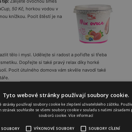
 tip:
Zalijete ovocnou směs
aCup, 50 Kč,
horkou vodou v
nou knížkou. Pocit štěstí je na
lit tělo i mysl. Udělejte si radost a pořiďte si třeba
metiku. Dopřejte si také pravý relax díky horké
solí. Pocit útulného domova vám skvěle navodí také
táře.
Tyto webové stránky používají soubory cookie.
 stránky používají soubory cookie ke zlepšení uživatelského zážitku. Použí
 stránek souhlasíte se všemi soubory cookie v souladu s našimi zásadami 
souborů cookie.
Více informací
 SOUBORY
VÝKONOVÉ SOUBORY
SOUBORY CÍLENÍ