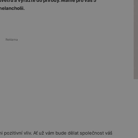
vetrů a vyrazte do přírody. Máme pro vás 5
elancholii.
Reklama
 pozitivní vliv. Ať už vám bude dělat společnost váš