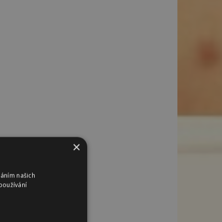
×
váním našich
používání