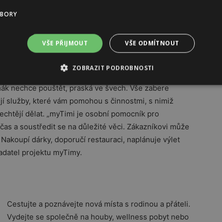
ho
Teploučký svetr, vemzu.cz, 1390 Kč.
UBORY
VŠE PŘIJMOUT
VŠE ODMÍTNOUT
ZOBRAZIT PODROBNOSTI
tma, se energie navíc hledá těžko. Tím spíš, když
 mák nechce pouštět, praská ve švech. Vše zabere
jí služby, které vám pomohou s činnostmi, s nimiž
echtějí dělat. „myTimi je osobní pomocník pro
j čas a soustředit se na důležité věci. Zákazníkovi může
Nakoupí dárky, doporučí restauraci, naplánuje výlet
ladatel projektu myTimy
.
Cestujte a poznávejte nová místa s rodinou a přáteli.
Vydejte se společně na houby, wellness pobyt nebo