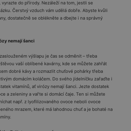
vyrazte do přírody. Nezáleží na tom, jestli se
cházku. Čerstvý vzduch vám udělá dobře. Abyste kvůli
y, dostatečně se oblékněte a dbejte i na správný
ózy nemají šanci
zaslouženém výšlapu je čas se odměnit – třeba
štěvou vaší oblíbené kavárny, kde se můžete zahřát
kem dobré kávy a rozmazlit chuťové pohárky třeba
tivým domácím koláčem. Do svého jídelníčku zařaďte i
tatek vitamínů, ať virózy nemají šanci. Jezte dostatek
ce a zeleniny a vařte si domácí čaje. Ten si můžete
íchat např. z lyofilizovaného ovoce neboli ovoce
eného mrazem, které má lahodnou chuť a je bohaté na
amíny.