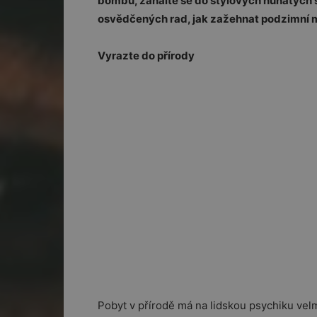
bombu, zahalte se do stylových huňatých s
osvědčených rad, jak zažehnat podzimní m
Vyrazte do přírody
Pobyt v přírodě má na lidskou psychiku velmi