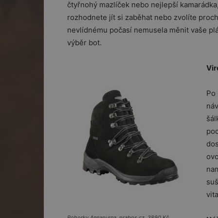
čtyřnohý mazlíček nebo nejlepší kamarádka, 
rozhodnete jít si zaběhat nebo zvolíte pro
nevlídnému počasí nemusela měnit vaše plán
výběr bot.
Vir
Po 
náv
šál
poc
dos
ovo
nam
suš
vit
Pohorky Annapurna, prabos.cz, 3890 Kč.