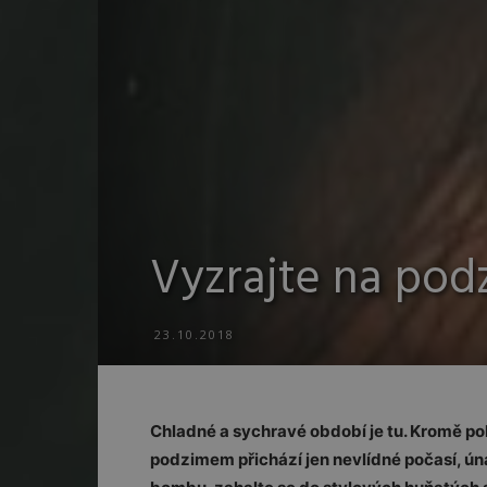
Vyzrajte na podz
23.10.2018
Chladné a sychravé období je tu. Kromě po
podzimem přichází jen nevlídné počasí, ún