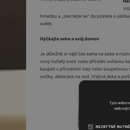
Náš
Vit
hrnečku a „zavrtejte se“ do postele s oblíbe
světě.
Hýčkejte sebe a svůj domov
Je důležité si najít čas sama na sebe a rozmaz
nový huňatý svetr nebo přírodní voňavou kos
koupeli s přírodními oleji nebo koupelovou 
svíčky, dekorace na zeď, hřejivá deka a polš
Tyto webové
webových
NEZBYTNĚ NUTNÉ