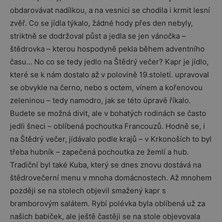
obdarovávat nadílkou, a na vesnici se chodila i krmit lesní
zvěř. Co se jídla týkalo, žádné hody přes den nebyly,
striktně se dodržoval půst a jedla se jen vánočka –
štědrovka – kterou hospodyně pekla během adventního
času… No co se tedy jedlo na Štědrý večer? Kapr je jídlo,
které se k nám dostalo až v polovině 19.století. upravoval
se obvykle na černo, nebo s octem, vínem a kořenovou
zeleninou – tedy namodro, jak se této úpravě říkalo.
Budete se možná divit, ale v bohatých rodinách se často
jedli šneci – oblíbená pochoutka Francouzů. Hodně se, i
na Štědrý večer, jídávalo podle krajů – v Krkonoších to byl
třeba hubník – zapečená pochoutka ze žemlí a hub.
Tradiční byl také Kuba, který se dnes znovu dostává na
štědrovečerní menu v mnoha domácnostech. Až mnohem
později se na stolech objevil smažený kapr s
bramborovým salátem. Rybí polévka byla oblíbená už za
našich babiček, ale ještě častěji se na stole objevovala