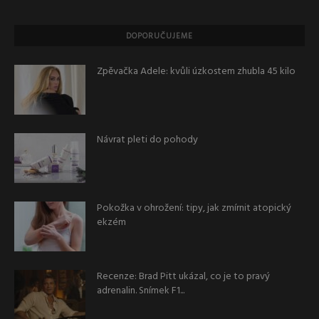
DOPORUČUJEME
Zpěvačka Adele: kvůli úzkostem zhubla 45 kilo
Návrat pleti do pohody
Pokožka v ohrožení: tipy, jak zmírnit atopický
ekzém
Recenze: Brad Pitt ukázal, co je to pravý
adrenalin. Snímek F1...