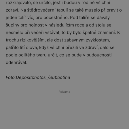
rozkrajovalo, se určilo, jestli budou v rodině všichni
zdraví. Na štědrovečerní tabuli se také muselo připravit o
jeden talíř víc, pro pocestného. Pod talíře se dávaly
šupiny pro hojnost v následujícím roce a od stolu se
nesmělo při večeři vstávat, to by bylo špatné znamení. K
trochu rizikovějším, ale dost zábavným zvyklostem,
patřilo lití olova, když všichni přežili ve zdraví, dalo se
podle odlitého tvaru určit, co se bude v budoucnosti
odehrávat.
Foto:Depositphotos_/Subbotina
Reklama