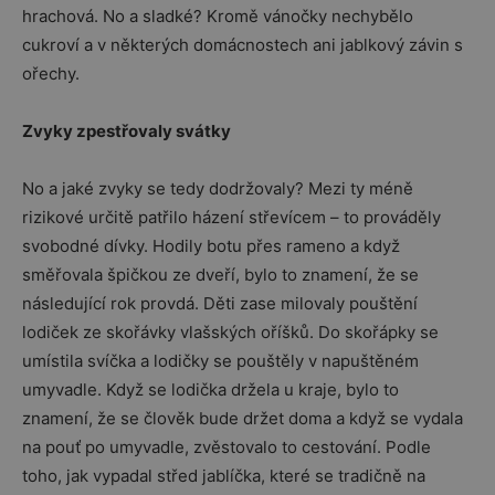
hrachová. No a sladké? Kromě vánočky nechybělo
cukroví a v některých domácnostech ani jablkový závin s
ořechy.
Zvyky zpestřovaly svátky
No a jaké zvyky se tedy dodržovaly? Mezi ty méně
rizikové určitě patřilo házení střevícem – to prováděly
svobodné dívky. Hodily botu přes rameno a když
směřovala špičkou ze dveří, bylo to znamení, že se
následující rok provdá. Děti zase milovaly pouštění
lodiček ze skořávky vlašských oříšků. Do skořápky se
umístila svíčka a lodičky se pouštěly v napuštěném
umyvadle. Když se lodička držela u kraje, bylo to
znamení, že se člověk bude držet doma a když se vydala
na pouť po umyvadle, zvěstovalo to cestování. Podle
toho, jak vypadal střed jablíčka, které se tradičně na