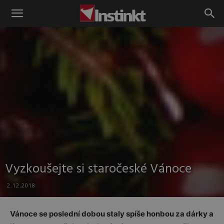
Instinkt
Vyzkoušejte si staročeské Vánoce
2.12.2018
Vánoce se poslední dobou staly spíše honbou za dárky a