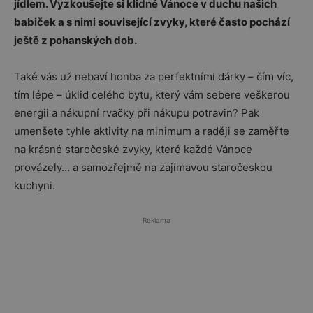
jídlem. Vyzkoušejte si klidné Vánoce v duchu našich
babiček a s nimi související zvyky, které často pochází
ještě z pohanských dob.
Také vás už nebaví honba za perfektními dárky – čím víc,
tím lépe – úklid celého bytu, který vám sebere veškerou
energii a nákupní rvačky při nákupu potravin? Pak
umenšete tyhle aktivity na minimum a raději se zaměřte
na krásné staročeské zvyky, které každé Vánoce
provázely… a samozřejmě na zajímavou staročeskou
kuchyni.
Reklama