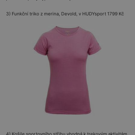
3) Funkční triko z merina, Devold, v HUDYsport 1799 Kč
4) Košile sportovního střihu vhodná k trekovým aktivitám,