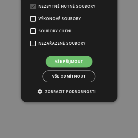
NEZBYTNĚ NUTNÉ SOUBORY
VÝKONOVÉ SOUBORY
SOUBORY CÍLENÍ
NEZAŘAZENÉ SOUBORY
Reklama
VŠE PŘIJMOUT
VŠE ODMÍTNOUT
ZOBRAZIT PODROBNOSTI