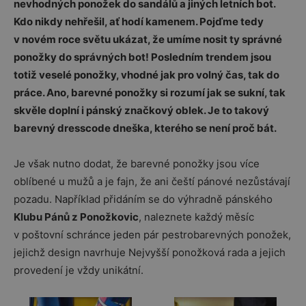
nevhodných ponožek do sandálů a jiných letních bot.
Kdo nikdy nehřešil, ať hodí kamenem. Pojďme tedy
v novém roce světu ukázat, že umíme nosit ty správné
ponožky do správných bot! Posledním trendem jsou
totiž veselé ponožky, vhodné jak pro volný čas, tak do
práce. Ano, barevné ponožky si rozumí jak se sukní, tak
skvěle doplní i pánský značkový oblek. Je to takový
barevný dresscode dneška, kterého se není proč bát.
Je však nutno dodat, že barevné ponožky jsou více
oblíbené u mužů a je fajn, že ani čeští pánové nezůstávají
pozadu. Například přidáním se do výhradně pánského
Klubu Pánů z Ponožkovic
, naleznete každý měsíc
v poštovní schránce jeden pár pestrobarevných ponožek,
jejichž design navrhuje Nejvyšší ponožková rada a jejich
provedení je vždy unikátní.