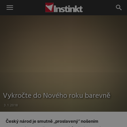
Instinkt
Vykročte do Nového roku barevně
3.1.2018
Český národ je smutně „proslavený“ nošením