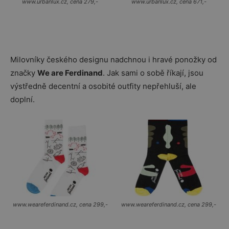
www.urbanlux.cz, cena 279,-
www.urbanlux.cz, cena 671,-
Milovníky českého designu nadchnou i hravé ponožky od
značky
We are Ferdinand
. Jak sami o sobě říkají, jsou
výstředně decentní a osobité outfity nepřehluší, ale
doplní.
www.weareferdinand.cz, cena 299,-
www.weareferdinand.cz, cena 299,-