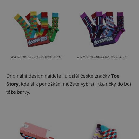
www.socksinbox.cz, cena 499,-
www.socksinbox.cz, cena 499,-
Originální design najdete i u další české značky
Toe
Story
, kde si k ponožkám můžete vybrat i tkaničky do bot
téže barvy.