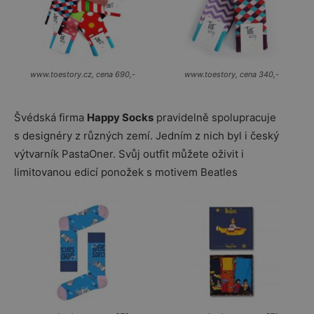
www.toestory.cz, cena 690,-
www.toestory, cena 340,-
Švédská firma
Happy Socks
pravidelně spolupracuje
s designéry z různých zemí. Jedním z nich byl i český
výtvarník PastaOner. Svůj outfit můžete oživit i
limitovanou edicí ponožek s motivem Beatles