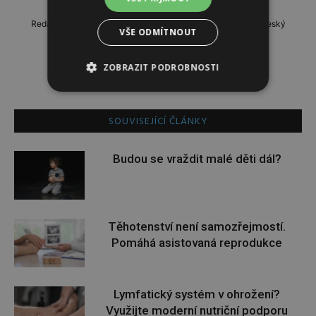
Redaktorka webu Ženydívky.cz. Miluje design, hlavně ten český
VŠE ODMÍTNOUT
a módu.
ZOBRAZIT PODROBNOSTI
SOUVISEJÍCÍ ČLÁNKY
Budou se vraždit malé děti dál?
Těhotenství není samozřejmostí.
Pomáhá asistovaná reprodukce
Lymfatický systém v ohrožení?
Využijte moderní nutriční podporu