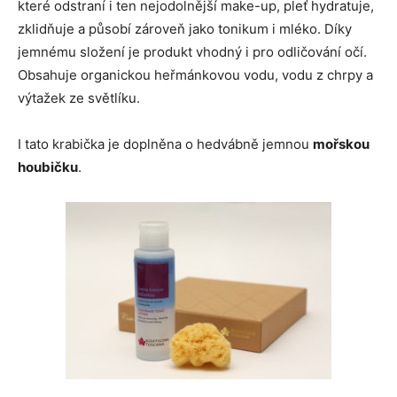
které odstraní i ten nejodolnější make-up, pleť hydratuje,
zklidňuje a působí zároveň jako tonikum i mléko. Díky
jemnému složení je produkt vhodný i pro odličování očí.
Obsahuje organickou heřmánkovou vodu, vodu z chrpy a
výtažek ze světlíku.
I tato krabička je doplněna o hedvábně jemnou
mořskou
houbičku
.