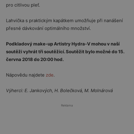
pro citlivou pleť.
Lahvička s praktickým kapátkem umožňuje při nanášení
přesné dávkování optimálního množství.
Podkladový make-up Artistry Hydra-V mohou v naší
soutěži vyhrát tři soutěžící. Soutěžit bylo možné do 15.
června 2018 do 20:00 hod.
Nápovědu najdete
zde
.
Výherci: E. Jankových, H. Bolečková, M. Molnárová
Reklama