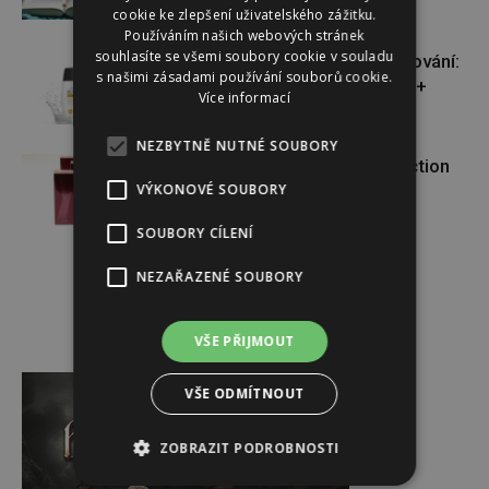
cookie ke zlepšení uživatelského zážitku.
Používáním našich webových stránek
souhlasíte se všemi soubory cookie v souladu
VÝHERCI: novinka ve světě opalování:
s našimi zásadami používání souborů cookie.
Heliocare Water Gel SPF 50+
Více informací
NEZBYTNĚ NUTNÉ SOUBORY
VÝHERCI: o krásnou vůni Attraction
VÝKONOVÉ SOUBORY
Sensation od AVONu
SOUBORY CÍLENÍ
NEZAŘAZENÉ SOUBORY
VŠE PŘIJMOUT
Reklama
VŠE ODMÍTNOUT
ZOBRAZIT PODROBNOSTI