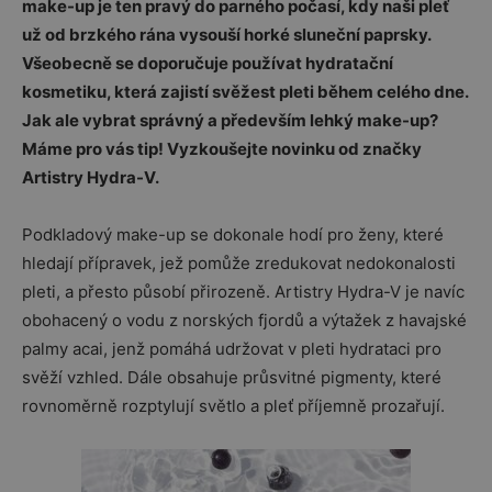
make-up je ten pravý do parného počasí, kdy naši pleť
už od brzkého rána vysouší horké sluneční paprsky.
Všeobecně se doporučuje používat hydratační
kosmetiku, která zajistí svěžest pleti během celého dne.
Jak ale vybrat správný a především lehký make-up?
Máme pro vás tip! Vyzkoušejte novinku od značky
Artistry Hydra-V.
Podkladový make-up se dokonale hodí pro ženy, které
hledají přípravek, jež pomůže zredukovat nedokonalosti
pleti, a přesto působí přirozeně. Artistry Hydra-V je navíc
obohacený o vodu z norských fjordů a výtažek z havajské
palmy acai, jenž pomáhá udržovat v pleti hydrataci pro
svěží vzhled. Dále obsahuje průsvitné pigmenty, které
rovnoměrně rozptylují světlo a pleť příjemně prozařují.