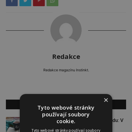
Redakce
Redakce magazínu Instinkt.
×
SOUVISEJÍCÍ ČLÁNKY
Tyto webové stránky
používají soubory
VÝHERCI: kniha pro dobrou náladu: V
cookie.
padesáti na začátku
Tyto webové stránky používají soubory