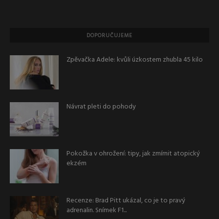
DOPORUČUJEME
Zpěvačka Adele: kvůli úzkostem zhubla 45 kilo
Návrat pleti do pohody
Pokožka v ohrožení: tipy, jak zmírnit atopický
ekzém
Recenze: Brad Pitt ukázal, co je to pravý
adrenalin. Snímek F1...