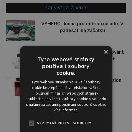
SOUVISEJÍCÍ ČLÁNKY
VÝHERCI: kniha pro dobrou náladu: V
padesáti na začátku
×
VÝHERCI: novinka ve světě opalování:
Tyto webové stránky
Heliocare Water Gel SPF 50+
používají soubory
cookie.
VÝHERCI: o krásnou vůni Attraction
Tyto webové stránky používají soubory
Sensation od AVONu
cookie ke zlepšení uživatelského zážitku.
Používáním našich webových stránek
souhlasíte se všemi soubory cookie v souladu
s našimi zásadami používání souborů cookie.
Více informací
NEZBYTNĚ NUTNÉ SOUBORY