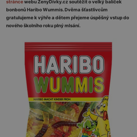
stránce
webu ŽenyDívky.cz soutěžit o velký balíček
bonbonů Haribo Wummis. Dvěma šťastlivcům
gratulujeme k výhře a dětem přejeme úspěšný vstup do
nového školního roku plný mlsání.