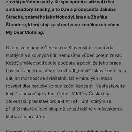
završí pořádnou party. Ke spolupráci si přizval i dva
ambasadory značky, a to DJe a producenta Jakuba
Stracha, známého jako NobodyListen a Zbyňka
Štanderu, který stojí za streetwear značkou oblečení
My Dear Clothing.
O tom, že máme v Česku a na Slovensku celou řadu
mladých a šikovných lidí, nemusíme vůbec polemizovat.
Každý umělec potřebuje podporu a pocit, že jeho práce
baví lidi. Jägermeister se rozhodl „ulovit“ takové umělce a
dát jim možnost se zviditelnit. Už v minulých letech
rozvíjel dlouhodobý komunikační koncept „Nepřestávejte
lovit “ a pokračuje v tom i letos. V létě v Česku i na
Slovensku představí projekt Art of Hunt, kterým se
přiblíží mladé cílové skupině soustředěné v městském a
klubovém prostředí.
Kampaň už odstartovala a vše bude probíhat online na