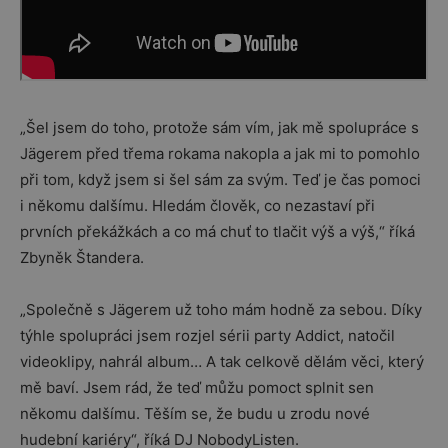
„Šel jsem do toho, protože sám vím, jak mě spolupráce s
Jägerem před třema rokama nakopla a jak mi to pomohlo
při tom, když jsem si šel sám za svým. Teď je čas pomoci
i někomu dalšímu. Hledám člověk, co nezastaví při
prvních překážkách a co má chuť to tlačit výš a výš,“ říká
Zbyněk Štandera.
„Společně s Jägerem už toho mám hodně za sebou. Díky
týhle spolupráci jsem rozjel sérii party Addict, natočil
videoklipy, nahrál album… A tak celkově dělám věci, který
mě baví. Jsem rád, že teď můžu pomoct splnit sen
někomu dalšímu. Těším se, že budu u zrodu nové
hudební kariéry“, říká DJ NobodyListen.