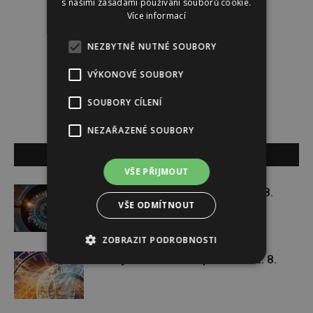
s našimi zásadami používání souborů cookie.
Více informací
Redakce
NEZBYTNĚ NUTNÉ SOUBORY
Redakce magazínu Instinkt.
VÝKONOVÉ SOUBORY
SOUBORY CÍLENÍ
NEZAŘAZENÉ SOUBORY
SOUVISEJÍCÍ ČLÁNKY
VŠE PŘIJMOUT
Týdenní horoskop 3. 8. – 9. 8.
VŠE ODMÍTNOUT
ZOBRAZIT PODROBNOSTI
Týdenní horoskop 27. 7. – 2. 8.