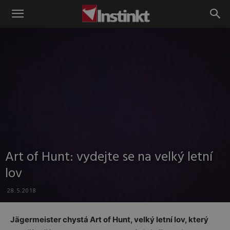
Instinkt
Art of Hunt: vydejte se na velký letní
lov
28.5.2018
Jägermeister chystá Art of Hunt, velký letní lov, který