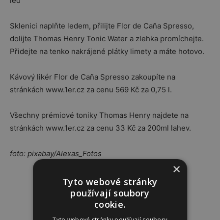
led
Sklenici naplňte ledem, přilijte Flor de Caña Spresso,
dolijte Thomas Henry Tonic Water a zlehka promíchejte.
Přidejte na tenko nakrájené plátky limety a máte hotovo.
Kávový likér Flor de Caña Spresso zakoupíte na
stránkách www.1er.cz za cenu 569 Kč za 0,75 l.
Všechny prémiové toniky Thomas Henry najdete na
stránkách www.1er.cz za cenu 33 Kč za 200ml lahev.
foto: pixabay/Alexas_Fotos
×
Reklama
Tyto webové stránky
používají soubory
cookie.
Tyto webové stránky používají soubory