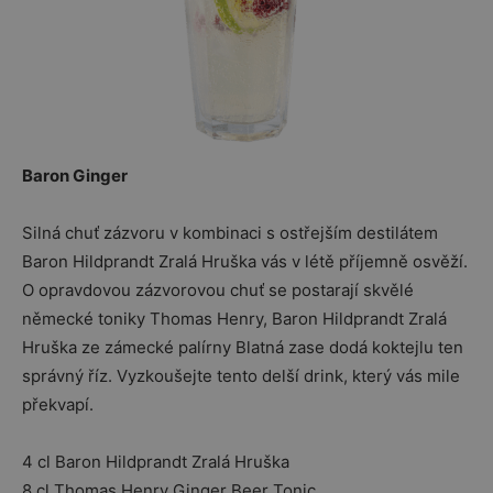
Baron Ginger
Silná chuť zázvoru v kombinaci s ostřejším destilátem
Baron Hildprandt Zralá Hruška vás v létě příjemně osvěží.
O opravdovou zázvorovou chuť se postarají skvělé
německé toniky Thomas Henry, Baron Hildprandt Zralá
Hruška ze zámecké palírny Blatná zase dodá koktejlu ten
správný říz. Vyzkoušejte tento delší drink, který vás mile
překvapí.
4 cl Baron Hildprandt Zralá Hruška
8 cl Thomas Henry Ginger Beer Tonic