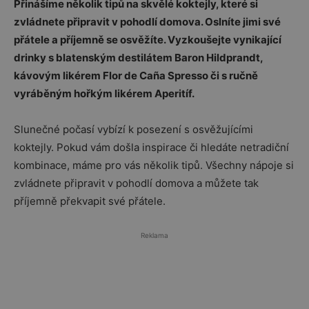
Přinášíme několik tipů na skvělé koktejly, které si
zvládnete připravit v pohodlí domova. Oslníte jimi své
přátele a příjemně se osvěžíte. Vyzkoušejte vynikající
drinky s blatenským destilátem Baron Hildprandt,
kávovým likérem Flor de Caña Spresso či s ručně
vyráběným hořkým likérem Aperitíf.
Slunečné počasí vybízí k posezení s osvěžujícími
koktejly. Pokud vám došla inspirace či hledáte netradiční
kombinace, máme pro vás několik tipů. Všechny nápoje si
zvládnete připravit v pohodlí domova a můžete tak
příjemně překvapit své přátele.
Reklama