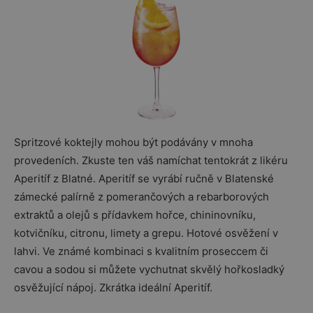
Spritzové koktejly mohou být podávány v mnoha
provedeních. Zkuste ten váš namíchat tentokrát z likéru
Aperitíf z Blatné. Aperitíf se vyrábí ručně v Blatenské
zámecké palírně z pomerančových a rebarborových
extraktů a olejů s přídavkem hořce, chininovníku,
kotvičníku, citronu, limety a grepu. Hotové osvěžení v
lahvi. Ve známé kombinaci s kvalitním proseccem či
cavou a sodou si můžete vychutnat skvělý hořkosladký
osvěžující nápoj. Zkrátka ideální Aperitíf.