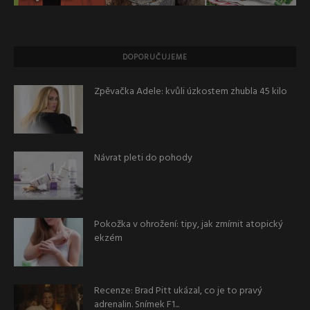
DOPORUČUJEME
Zpěvačka Adele: kvůli úzkostem zhubla 45 kilo
Návrat pleti do pohody
Pokožka v ohrožení: tipy, jak zmírnit atopický
ekzém
Recenze: Brad Pitt ukázal, co je to pravý
adrenalin. Snímek F1...