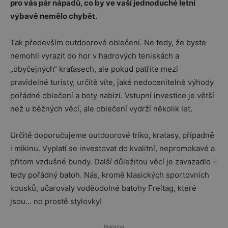
pro vás pár nápadů, co by ve vaší jednoduché letní
výbavě nemělo chybět.
Tak především outdoorové oblečení. Ne tedy, že byste
nemohli vyrazit do hor v hadrových teniskách a
„obyčejných“ kraťasech, ale pokud patříte mezi
pravidelné turisty, určitě víte, jaké nedocenitelné výhody
pořádné oblečení a boty nabízí. Vstupní investice je větší
než u běžných věcí, ale oblečení vydrží několik let.
Určitě doporučujeme outdoorové triko, kraťasy, případně
i mikinu. Vyplatí se investovat do kvalitní, nepromokavé a
přitom vzdušné bundy. Další důležitou věcí je zavazadlo –
tedy pořádný batoh. Nás, kromě klasických sportovních
kousků, učarovaly voděodolné batohy Freitag, které
jsou… no prostě stylovky!
Reklama