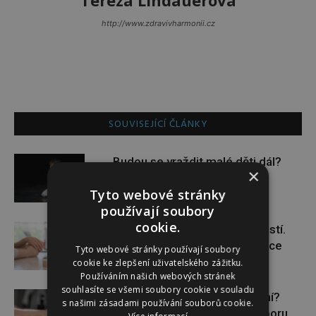
Tereza Lindauerová
http://www.zdravivharmonii.cz
SOUVISEJÍCÍ ČLÁNKY
Budou se vraždit malé děti dál?
×
Tyto webové stránky
používají soubory
cookie.
Těhotenství není samozřejmostí.
Pomáhá asistovaná reprodukce
Tyto webové stránky používají soubory
cookie ke zlepšení uživatelského zážitku.
Používáním našich webových stránek
souhlasíte se všemi soubory cookie v souladu
Lymfatický systém v ohrožení?
s našimi zásadami používání souborů cookie.
Využijte moderní nutriční podporu