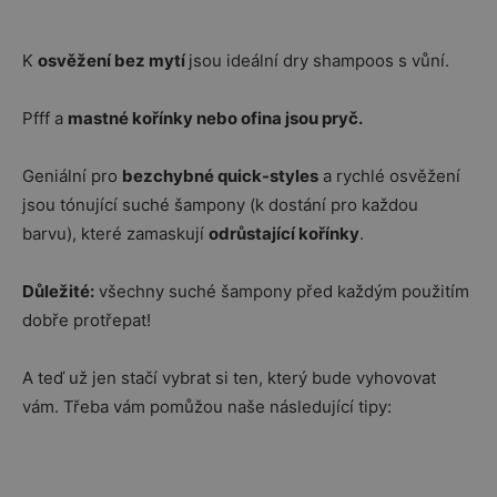
K
osvěžení bez mytí
jsou ideální dry shampoos s vůní.
Pfff a
mastné kořínky nebo ofina jsou pryč.
Geniální pro
bezchybné quick-styles
a rychlé osvěžení
jsou tónující suché šampony (k dostání pro každou
barvu), které zamaskují
odrůstající kořínky
.
Důležité:
všechny suché šampony před každým použitím
dobře protřepat!
A teď už jen stačí vybrat si ten, který bude vyhovovat
vám. Třeba vám pomůžou naše následující tipy: