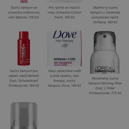
Suchý šampon se
Pro rychle se mastící
Objemový suchý
smyslnou květinovou
vlasy Schauma Cotton
šampon s Ceramide
vůní (Batiste, 119 Kč)
Fresh, 100 Kč
komplexem HairX,
Oriflame, 169 Kč
Suchý šampon pro
Vlasy zanechává svěží
objem vlasů Refresh
a plné objemu, Hair
Neviditelný suchý
Dust, Schwarzkopf
therapy, suchý
šampon Morning After
Professional, 169 Kč
šampon, Dove, 149 Kč
Dust, L ́Oréal
Professionnel, 275 Kč