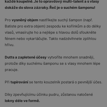
každé koupelně. Je to
opravdový multi-talent a s vlasy
dokáže do slova zázraky. Řeč je o suchém šamponu!
Pro
vysněný objem
nastříkejte suchý šampon (např.
Batiste pro extra objem) zespodu ke kořínkům a do délky
vlasů, vmasírujte ho a nejlépe s hlavou dolů sfoukněte
fénem nebo vykartáčujte. Takto nadzdvihnete zplihlou
hřívu.
Dutts a zapletené účesy
vytvoříte mnohem snadněji,
protože díky suchému šamponu se s vlasy mnohem lépe
pracuje.
Při
tupírování
se tento kouzelník postará o pevnější účes.
Díky zpevňujícímu účinku pudru, zůstanou natočené
lokny déle ve formě.