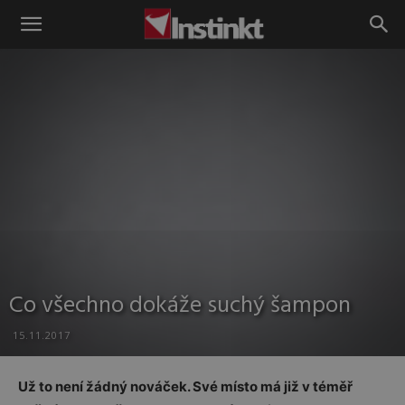
Instinkt
Co všechno dokáže suchý šampon
15.11.2017
Už to není žádný nováček. Své místo má již v téměř