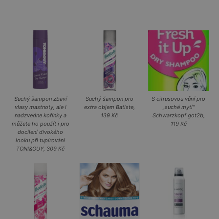
Suchý šampon zbaví
Suchý šampon pro
S citrusovou vůní pro
vlasy mastnoty, ale i
extra objem Batiste,
„suché mytí“
nadzvedne kořínky a
139 Kč
Schwarzkopf got2b,
můžete ho použít i pro
119 Kč
docílení divokého
looku při tupírování
TONI&GUY, 309 Kč