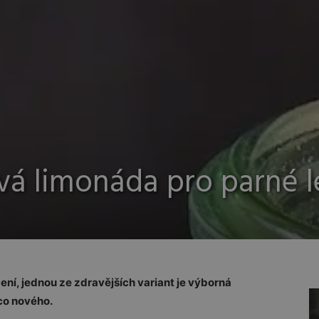
á limonáda pro parné l
ní, jednou ze zdravějších variant je výborná
co nového.