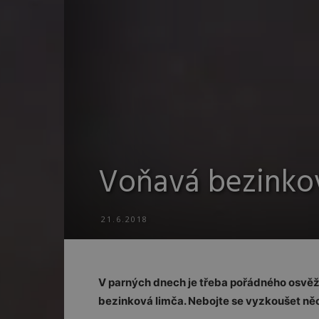
Voňavá bezinkov
21.6.2018
V parných dnech je třeba pořádného osvěže
bezinková limča. Nebojte se vyzkoušet ně