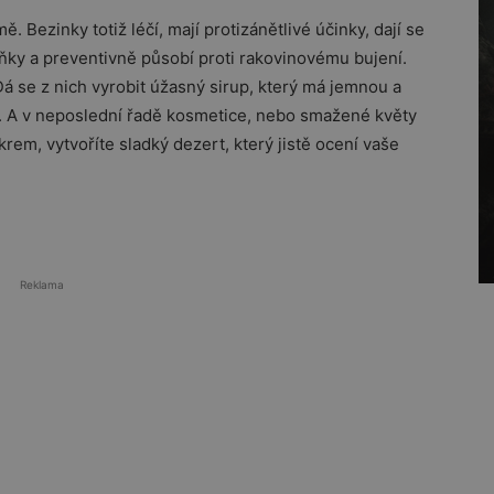
 Bezinky totiž léčí, mají protizánětlivé účinky, dají se
buňky a preventivně působí proti rakovinovému bujení.
Dá se z nich vyrobit úžasný sirup, který má jemnou a
et. A v neposlední řadě kosmetice, nebo smažené květy
m, vytvoříte sladký dezert, který jistě ocení vaše
Reklama