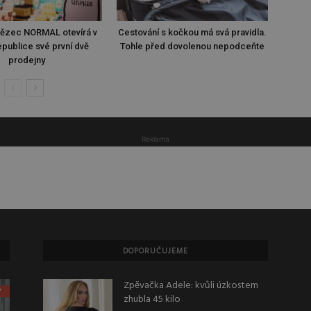
tězec NORMAL otevírá v
Cestování s kočkou má svá pravidla.
publice své první dvě
Tohle před dovolenou nepodceňte
prodejny
Reklama
DOPORUČUJEME
Zpěvačka Adele: kvůli úzkostem
zhubla 45 kilo