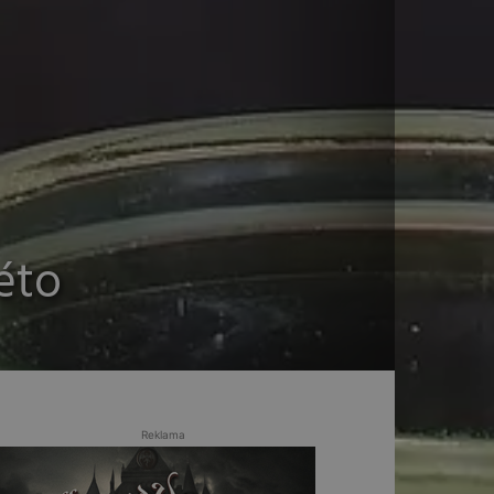
éto
Reklama