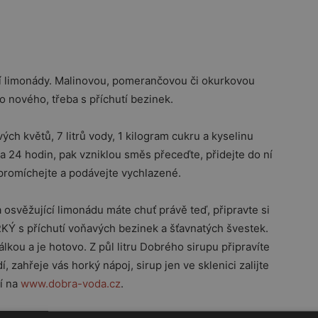
í limonády. Malinovou, pomerančovou či okurkovou
o nového, třeba s příchutí bezinek.
h květů, 7 litrů vody, 1 kilogram cukru a kyselinu
 24 hodin, pak vzniklou směs přeceďte, přidejte do ní
promíchejte a podávejte vychlazené.
svěžující limonádu máte chuť právě teď, připravte si
Ý s příchutí voňavých bezinek a šťavnatých švestek.
álkou a je hotovo. Z půl litru Dobrého sirupu připravíte
í, zahřeje vás horký nápoj, sirup jen ve sklenici zalijte
í na
www.dobra-voda.cz
.