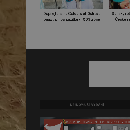
Dopřejte si na Colours of Ostrava
Dánský ře
pauzu plnou zážitků v IQOS zóně
České re
NEJNOVĚJŠÍ VYDÁNÍ