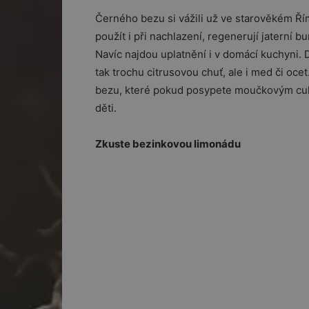
Černého bezu si vážili už ve starověkém Římě.
použít i při nachlazení, regenerují jaterní 
Navíc najdou uplatnění i v domácí kuchyni. 
tak trochu citrusovou chuť, ale i med či oc
bezu, které pokud posypete moučkovým cukre
děti.
Zkuste bezinkovou limonádu