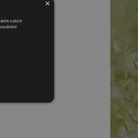
×
váním našich
používání