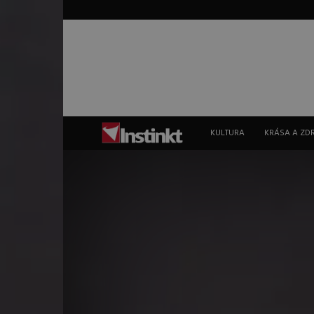
Instinkt
KULTURA
KRÁSA A ZD