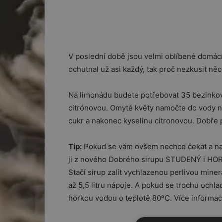
V poslední době jsou velmi oblíbené domác
ochutnal už asi každý, tak proč nezkusit něc
Na limonádu budete potřebovat 35 bezinkovýc
citrónovou. Omyté květy namočte do vody na
cukr a nakonec kyselinu citronovou. Dobře 
Tip:
Pokud se vám ovšem nechce čekat a na o
ji z nového Dobrého sirupu STUDENÝ i HORK
Stačí sirup zalít vychlazenou perlivou miner
až 5,5 litru nápoje. A pokud se trochu ochlad
horkou vodou o teplotě 80ºC. Více informac